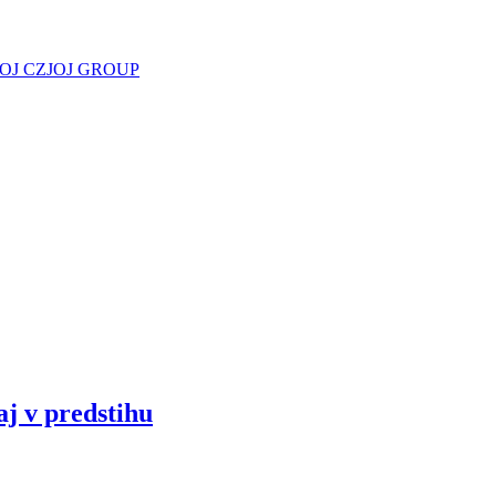
JOJ CZ
JOJ GROUP
aj v predstihu