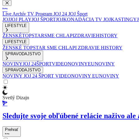
Live
Archív
TV Program
JOJ 24
JOJ Šport
JOJ
JOJ PLAY
JOJ ŠPORT
JOJKO
NADÁCIA TV JOJ
KASTINGY
LIFESTYLE
ŽENSKÉ
TOPSTAR
SME CHLAPI
ZDRAVIE
HISTORY
LIFESTYLE
ŽENSKÉ
TOPSTAR
SME CHLAPI
ZDRAVIE
HISTORY
SPRAVODAJSTVO
NOVINY
JOJ 24
ŠPORT
VIDEONOVINY
EUNOVINY
SPRAVODAJSTVO
NOVINY
JOJ 24
ŠPORT
VIDEONOVINY
EUNOVINY
Svetlý Dizajn
Sledujte svoje obľúbené relácie naživo ale 
Prehrať