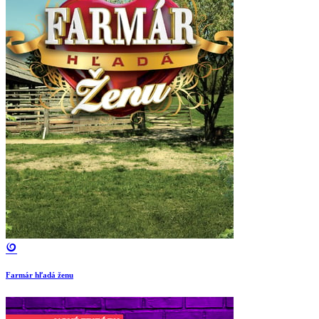
Farmár hľadá ženu