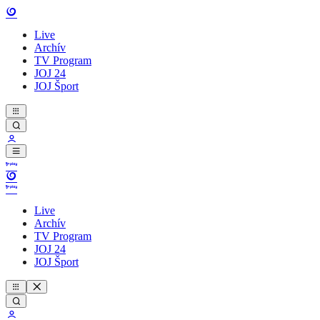
Live
Archív
TV Program
JOJ 24
JOJ Šport
Live
Archív
TV Program
JOJ 24
JOJ Šport