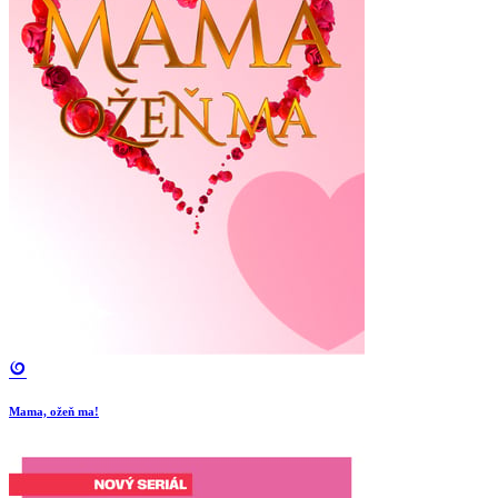
Mama, ožeň ma!