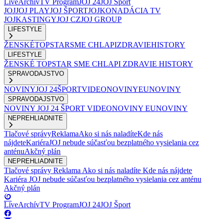
Live
Archív
TV Program
JOJ 24
JOJ Šport
JOJ
JOJ PLAY
JOJ ŠPORT
JOJKO
NADÁCIA TV
JOJ
KASTINGY
JOJ CZ
JOJ GROUP
LIFESTYLE
ŽENSKÉ
TOPSTAR
SME CHLAPI
ZDRAVIE
HISTORY
LIFESTYLE
ŽENSKÉ
TOPSTAR
SME CHLAPI
ZDRAVIE
HISTORY
SPRAVODAJSTVO
NOVINY
JOJ 24
ŠPORT
VIDEONOVINY
EUNOVINY
SPRAVODAJSTVO
NOVINY
JOJ 24
ŠPORT
VIDEONOVINY
EUNOVINY
NEPREHLIADNITE
Tlačové správy
Reklama
Ako si nás naladíte
Kde nás
nájdete
Kariéra
JOJ nebude súčasťou bezplatného vysielania cez
anténu
Akčný plán
NEPREHLIADNITE
Tlačové správy
Reklama
Ako si nás naladíte
Kde nás nájdete
Kariéra
JOJ nebude súčasťou bezplatného vysielania cez anténu
Akčný plán
Live
Archív
TV Program
JOJ 24
JOJ Šport