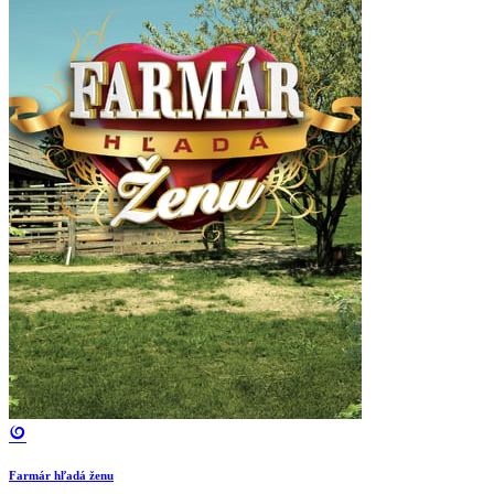
Farmár hľadá ženu