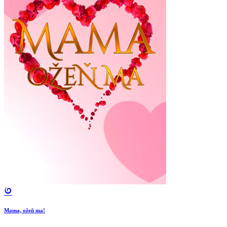
Mama, ožeň ma!