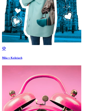
Miša v Košiciach