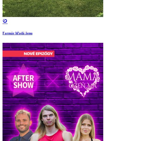
Farmár hľadá ženu