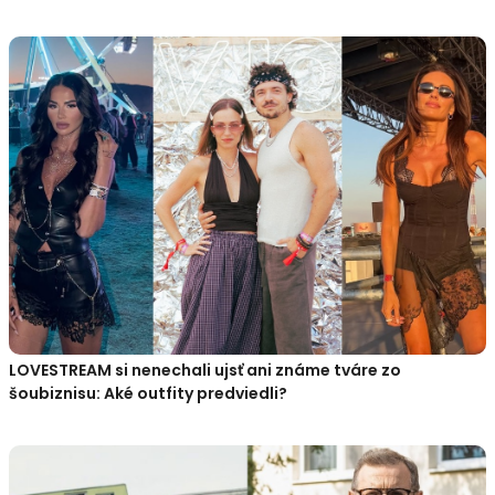
LOVESTREAM si nenechali ujsť ani známe tváre zo
šoubiznisu: Aké outfity predviedli?