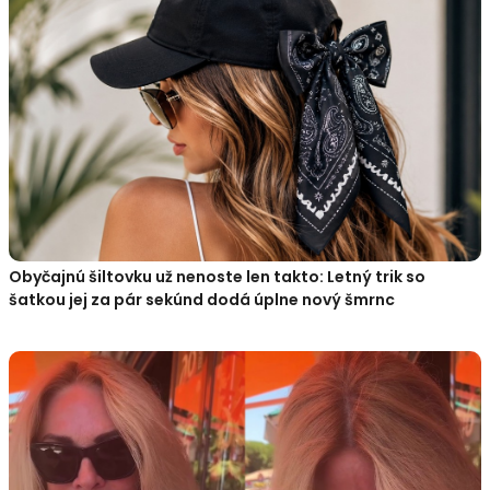
Obyčajnú šiltovku už nenoste len takto: Letný trik so
šatkou jej za pár sekúnd dodá úplne nový šmrnc