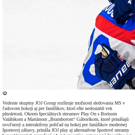
Vedenie skupiny JOJ Group rozširuje možnosti sledovania MS v
ľadovom hokeji aj pre fanúšikov, ktorí ešte nedosiahli vek
plnoletosti. Okrem špeciálnych streamov Play On s Borisom
Valábikom a Mariánom „Bramborom“ Gáboríkom, ktoré prinášajú
uvoľnený a interaktívny pohľad na hokej pre fanúšikov modernej
športovej zábavy, prináša JOJ play aj alternatívne športové streamy