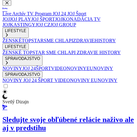
Live
Archív
TV Program
JOJ 24
JOJ Šport
JOJ
JOJ PLAY
JOJ ŠPORT
JOJKO
NADÁCIA TV
JOJ
KASTINGY
JOJ CZ
JOJ GROUP
LIFESTYLE
ŽENSKÉ
TOPSTAR
SME CHLAPI
ZDRAVIE
HISTORY
LIFESTYLE
ŽENSKÉ
TOPSTAR
SME CHLAPI
ZDRAVIE
HISTORY
SPRAVODAJSTVO
NOVINY
JOJ 24
ŠPORT
VIDEONOVINY
EUNOVINY
SPRAVODAJSTVO
NOVINY
JOJ 24
ŠPORT
VIDEONOVINY
EUNOVINY
Svetlý Dizajn
Sledujte svoje obľúbené relácie naživo ale
aj v predstihu