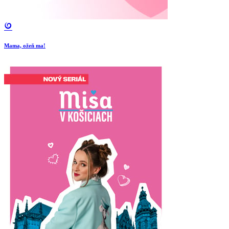
Mama, ožeň ma!