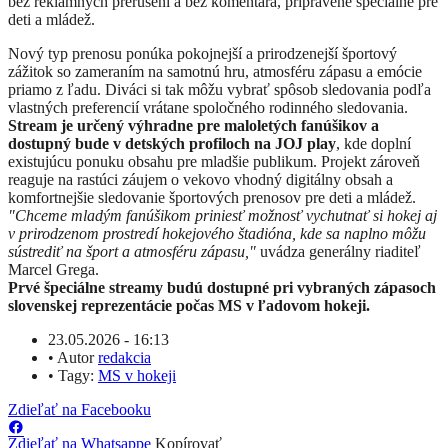
bez reklamných prerušení a bez komentára, pripravené špeciálne pre
deti a mládež.
Nový typ prenosu ponúka pokojnejší a prirodzenejší športový
zážitok so zameraním na samotnú hru, atmosféru zápasu a emócie
priamo z ľadu. Diváci si tak môžu vybrať spôsob sledovania podľa
vlastných preferencií vrátane spoločného rodinného sledovania.
Stream je určený výhradne pre maloletých fanúšikov a
dostupný bude v detských profiloch na JOJ play
, kde doplní
existujúcu ponuku obsahu pre mladšie publikum. Projekt zároveň
reaguje na rastúci záujem o vekovo vhodný digitálny obsah a
komfortnejšie sledovanie športových prenosov pre deti a mládež.
"Chceme mladým fanúšikom priniesť možnosť vychutnať si hokej aj
v prirodzenom prostredí hokejového štadióna, kde sa naplno môžu
sústrediť na šport a atmosféru zápasu,"
uvádza generálny riaditeľ
Marcel Grega.
Prvé špeciálne streamy budú dostupné pri vybraných zápasoch
slovenskej reprezentácie počas MS v ľadovom hokeji.
23.05.2026 - 16:13
•
Autor
redakcia
•
Tagy:
MS v hokeji
Zdieľať na Facebooku
Zdieľať na Whatsappe
Kopírovať