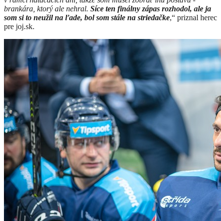
brankára, ktorý ale nehral.
Síce ten finálny zápas rozhodol, ale ja
som si to neužil na ľade, bol som stále na striedačke
,“ priznal herec
pre joj.sk.