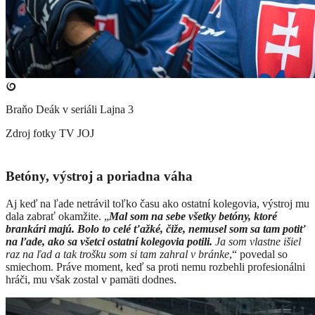
Braňo Deák v seriáli Lajna 3
Zdroj fotky
TV JOJ
Betóny, výstroj a poriadna váha
Aj keď na ľade netrávil toľko času ako ostatní kolegovia, výstroj mu
dala zabrať okamžite. „
Mal som na sebe všetky betóny, ktoré
brankári majú. Bolo to celé ťažké, čiže, nemusel som sa tam potiť
na ľade, ako sa všetci ostatní kolegovia potili.
Ja som vlastne išiel
raz na ľad a tak trošku som si tam zahral v bránke
,“ povedal so
smiechom. Práve moment, keď sa proti nemu rozbehli profesionálni
hráči, mu však zostal v pamäti dodnes.