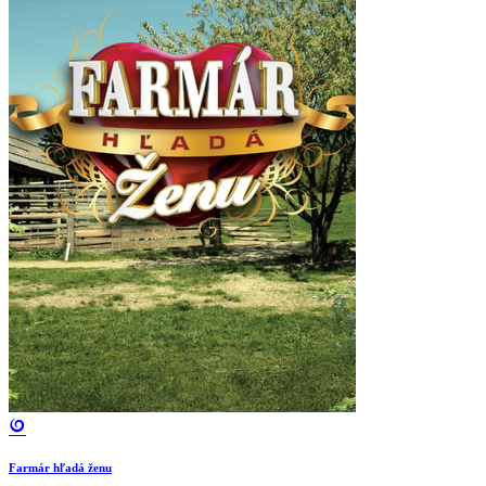
Farmár hľadá ženu