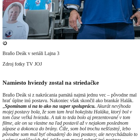
Braňo Deák v seriáli Lajna 3
Zdroj fotky
TV JOJ
Namiesto hviezdy zostal na striedačke
Braňo Deák si z nakrúcania pamätá najmä jednu vec – pôvodne mal
hrať úplne inú postavu. Nakoniec však skončil ako brankár Halák.
„
Spomínam si na to ako na super spoluprácu.
Akurát nevýhoda
mojej postavy bola, že som tam hral hokejistu Haláka, ktorý bol v
tom čase veľká hviezda. A tak to teda bolo aj prezentované v tom
filme, ale on sa vlastne na ľad postavil až v nejakom poslednom
zápase a dokonca do brány. Čiže, som bol trochu nešťastný, lebo
pôvodne som mal byť obsadený do inej postavy, ale nevychádzalo to
v rámci natáčacích dní, takže som musel zobrať inú postavu -