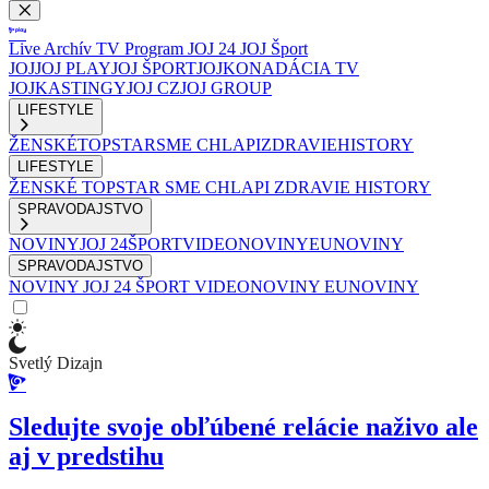
Live
Archív
TV Program
JOJ 24
JOJ Šport
JOJ
JOJ PLAY
JOJ ŠPORT
JOJKO
NADÁCIA TV
JOJ
KASTINGY
JOJ CZ
JOJ GROUP
LIFESTYLE
ŽENSKÉ
TOPSTAR
SME CHLAPI
ZDRAVIE
HISTORY
LIFESTYLE
ŽENSKÉ
TOPSTAR
SME CHLAPI
ZDRAVIE
HISTORY
SPRAVODAJSTVO
NOVINY
JOJ 24
ŠPORT
VIDEONOVINY
EUNOVINY
SPRAVODAJSTVO
NOVINY
JOJ 24
ŠPORT
VIDEONOVINY
EUNOVINY
Svetlý Dizajn
Sledujte svoje obľúbené relácie naživo ale
aj v predstihu