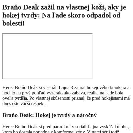
Braňo Deák zažil na vlastnej koži, aký je
hokej tvrdý: Na ľade skoro odpadol od
bolesti!
Herec Braňo Deák si v seriáli Lajna 3 zahral hokejového brankára a
hoci to na prvý pohľad vyzeralo ako zábava, realita na ľade bola
oveľa tvrdšia. Po vlastnej skúsenosti priznal, že pred hokejistami má
dnes ešte väčší rešpekt.
Braňo Deák: Hokej je tvrdý a náročný
Herec Braňo Deák si pred pár rokmi v seriáli Lajna vyskúšal úlohu,
ktorá ho dostala poriadne z komfortnej zóny. V tretej sérii totiž