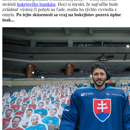
stvárnil
hokejového brankára
. Hoci si myslel, že najťažšie bude
zvládnuť výstroj či pohyb na ľade, realita ho rýchlo vyviedla z
omylu.
Po tejto skúsenosti sa vraj na hokejistov pozerá úplne
inak...