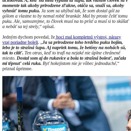
účinkovali. A, keď na mňa vypálili tú šupu, tak vlastne človek sa v
momente tak akoby prirodzene zľakne, otáča sa, snaží sa, akoby
vyhnúť tomu puku.
Ja som sa uhýbal tak, že som dostal gól za
gólom a vlastne to by nemal robiť brankár. Mal by proste čeliť tomu
puku. Ale, samozrejme, to človek musí na to prísť a musí si to skúšať
a nebáť sa tej strely
,“ opísal.
Jedným dychom povedal, že
hoci mal kompletnú výstroj, nárazy
vraj poriadne boleli
. „
Ja sa prirodzene toho tvrdého puku bojím,
lebo je to strašná šupa. Aj napriek tomu, že betóny na nohách sú,
tak to cítiť.
Ten otras, keď to trafí na nejaké nie úplne chránené
miesto.
Dostal som aj do rukavice a bola to strašná bolesť, začala
mi tŕpnuť celá ruka.
Byť hokejistom nie je vôbec jednoduché
,“
priznal úprimne.