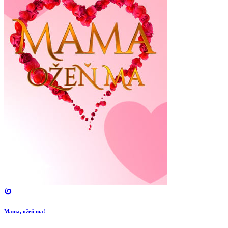
Mama, ožeň ma!