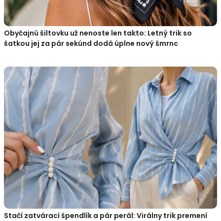
Obyčajnú šiltovku už nenoste len takto: Letný trik so
šatkou jej za pár sekúnd dodá úplne nový šmrnc
Stačí zatvárací špendlík a pár perál: Virálny trik premení