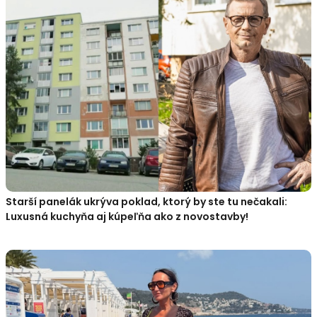
Starší panelák ukrýva poklad, ktorý by ste tu nečakali:
Luxusná kuchyňa aj kúpeľňa ako z novostavby!