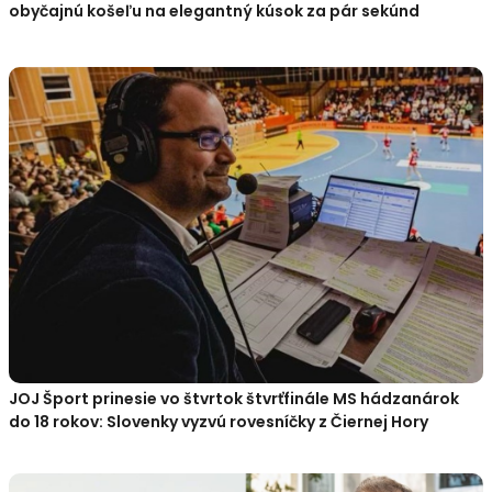
obyčajnú košeľu na elegantný kúsok za pár sekúnd
JOJ Šport prinesie vo štvrtok štvrťfinále MS hádzanárok
do 18 rokov: Slovenky vyzvú rovesníčky z Čiernej Hory