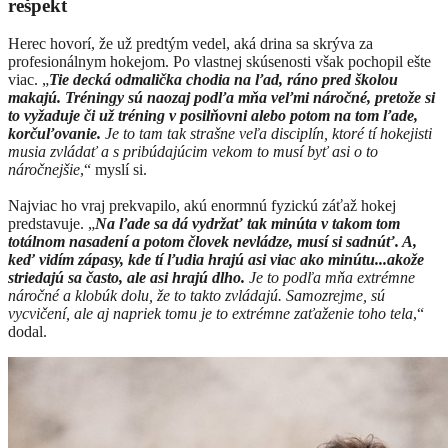
rešpekt
Herec hovorí, že už predtým vedel, aká drina sa skrýva za
profesionálnym hokejom. Po vlastnej skúsenosti však pochopil ešte
viac. „
Tie decká odmalička chodia na ľad, ráno pred školou
makajú. Tréningy sú naozaj podľa mňa veľmi náročné, pretože si
to vyžaduje či už tréning v posilňovni alebo potom na tom ľade,
korčuľovanie.
Je to tam tak strašne veľa disciplín, ktoré tí hokejisti
musia zvládať a s pribúdajúcim vekom to musí byť asi o to
náročnejšie
,“ myslí si.
Najviac ho vraj prekvapilo, akú enormnú fyzickú záťaž hokej
predstavuje. „
Na ľade sa dá vydržať tak minúta v takom tom
totálnom nasadení a potom človek nevládze, musí si sadnúť. A,
keď vidím zápasy, kde tí ľudia hrajú asi viac ako minútu...akože
striedajú sa často, ale asi hrajú dlho.
Je to podľa mňa extrémne
náročné a klobúk dolu, že to takto zvládajú. Samozrejme, sú
vycvičení, ale aj napriek tomu je to extrémne zaťaženie toho tela
,“
dodal.