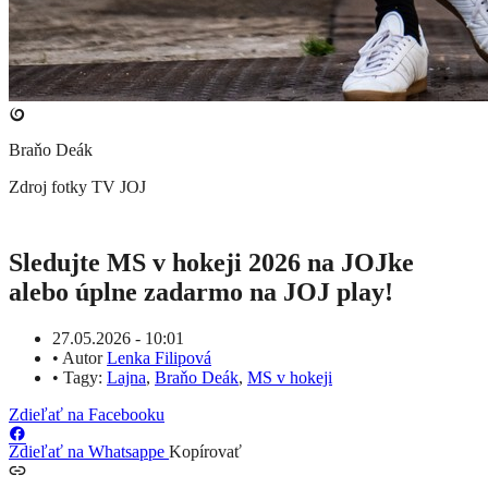
Braňo Deák
Zdroj fotky
TV JOJ
Sledujte MS v hokeji 2026 na JOJke
alebo úplne zadarmo na JOJ play!
27.05.2026 - 10:01
•
Autor
Lenka Filipová
•
Tagy:
Lajna
,
Braňo Deák
,
MS v hokeji
Zdieľať na Facebooku
Zdieľať na Whatsappe
Kopírovať