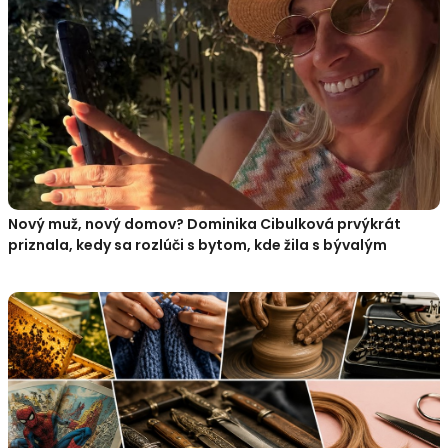
Nový muž, nový domov? Dominika Cibulková prvýkrát
priznala, kedy sa rozlúči s bytom, kde žila s bývalým