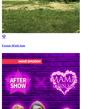
Farmár hľadá ženu