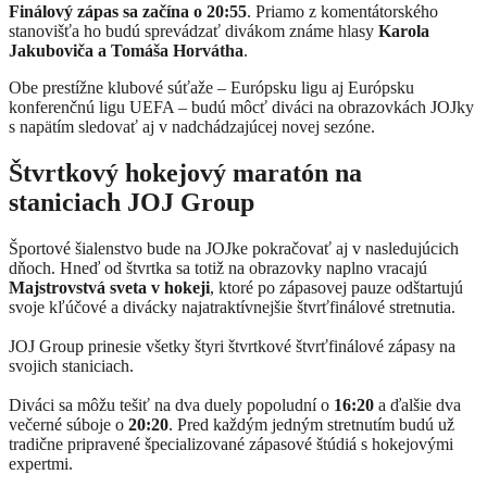
Finálový zápas sa začína o 20:55
. Priamo z komentátorského
stanovišťa ho budú sprevádzať divákom známe hlasy
Karola
Jakuboviča a Tomáša Horvátha
.
Obe prestížne klubové súťaže – Európsku ligu aj Európsku
konferenčnú ligu UEFA – budú môcť diváci na obrazovkách JOJky
s napätím sledovať aj v nadchádzajúcej novej sezóne.
Štvrtkový hokejový maratón na
staniciach JOJ Group
Športové šialenstvo bude na JOJke pokračovať aj v nasledujúcich
dňoch. Hneď od štvrtka sa totiž na obrazovky naplno vracajú
Majstrovstvá sveta v hokeji
, ktoré po zápasovej pauze odštartujú
svoje kľúčové a divácky najatraktívnejšie štvrťfinálové stretnutia.
JOJ Group prinesie všetky štyri štvrtkové štvrťfinálové zápasy na
svojich staniciach.
Diváci sa môžu tešiť na dva duely popoludní o
16:20
a ďalšie dva
večerné súboje o
20:20
. Pred každým jedným stretnutím budú už
tradične pripravené špecializované zápasové štúdiá s hokejovými
expertmi.