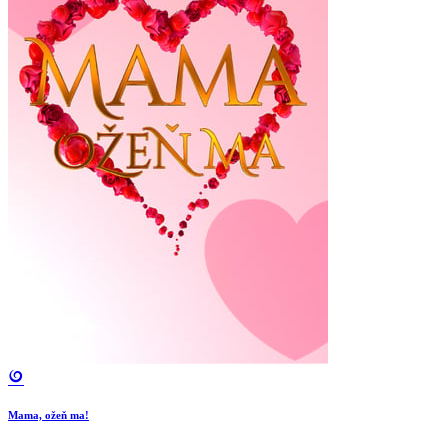
Mama, ožeň ma!