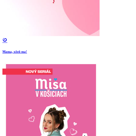
Mama, ožeň ma!