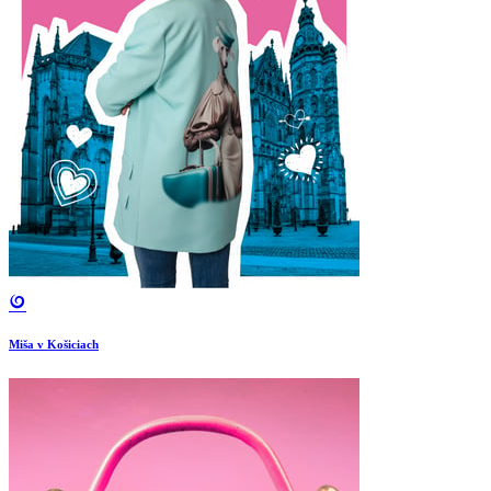
Miša v Košiciach