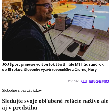
JOJ Šport prinesie vo štvrtok štvrťfinále MS hádzanárok
do 18 rokov: Slovenky vyzvú rovesníčky z Čiernej Hory
Slobodne a bez záväzkov
Sledujte svoje obľúbené relácie naživo ale
aj v predstihu