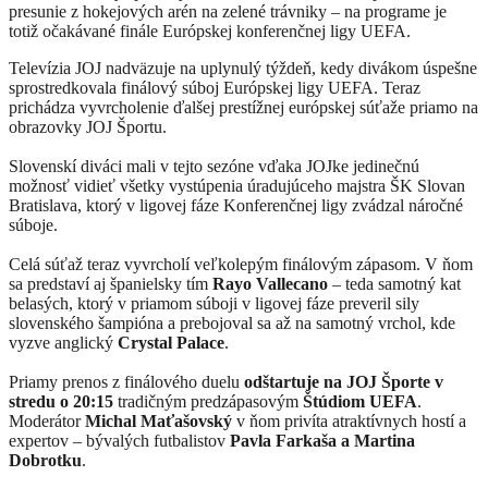
presunie z hokejových arén na zelené trávniky – na programe je
totiž očakávané finále Európskej konferenčnej ligy UEFA.
Televízia JOJ nadväzuje na uplynulý týždeň, kedy divákom úspešne
sprostredkovala finálový súboj Európskej ligy UEFA. Teraz
prichádza vyvrcholenie ďalšej prestížnej európskej súťaže priamo na
obrazovky JOJ Športu.
Slovenskí diváci mali v tejto sezóne vďaka JOJke jedinečnú
možnosť vidieť všetky vystúpenia úradujúceho majstra ŠK Slovan
Bratislava, ktorý v ligovej fáze Konferenčnej ligy zvádzal náročné
súboje.
Celá súťaž teraz vyvrcholí veľkolepým finálovým zápasom. V ňom
sa predstaví aj španielsky tím
Rayo Vallecano
– teda samotný kat
belasých, ktorý v priamom súboji v ligovej fáze preveril sily
slovenského šampióna a prebojoval sa až na samotný vrchol, kde
vyzve anglický
Crystal Palace
.
Priamy prenos z finálového duelu
odštartuje na JOJ Športe v
stredu o 20:15
tradičným predzápasovým
Štúdiom UEFA
.
Moderátor
Michal Maťašovský
v ňom privíta atraktívnych hostí a
expertov – bývalých futbalistov
Pavla Farkaša a Martina
Dobrotku
.