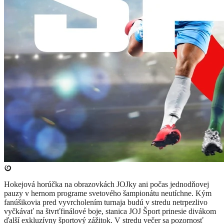
Hokejová horúčka na obrazovkách JOJky ani počas jednodňovej
pauzy v hernom programe svetového šampionátu neutíchne. Kým
fanúšikovia pred vyvrcholením turnaja budú v stredu netrpezlivo
vyčkávať na štvrťfinálové boje, stanica JOJ Šport prinesie divákom
ďalší exkluzívny športový zážitok. V stredu večer sa pozornosť