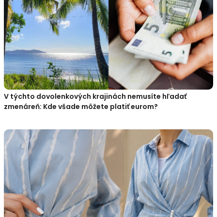
V týchto dovolenkových krajinách nemusíte hľadať
zmenáreň: Kde všade môžete platiť eurom?