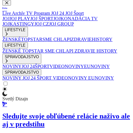
Live
Archív
TV Program
JOJ 24
JOJ Šport
JOJ
JOJ PLAY
JOJ ŠPORT
JOJKO
NADÁCIA TV
JOJ
KASTINGY
JOJ CZ
JOJ GROUP
LIFESTYLE
ŽENSKÉ
TOPSTAR
SME CHLAPI
ZDRAVIE
HISTORY
LIFESTYLE
ŽENSKÉ
TOPSTAR
SME CHLAPI
ZDRAVIE
HISTORY
SPRAVODAJSTVO
NOVINY
JOJ 24
ŠPORT
VIDEONOVINY
EUNOVINY
SPRAVODAJSTVO
NOVINY
JOJ 24
ŠPORT
VIDEONOVINY
EUNOVINY
Svetlý Dizajn
Sledujte svoje obľúbené relácie naživo ale
aj v predstihu