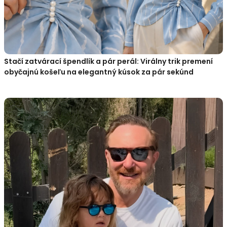
Stačí zatvárací špendlík a pár perál: Virálny trik premení
obyčajnú košeľu na elegantný kúsok za pár sekúnd