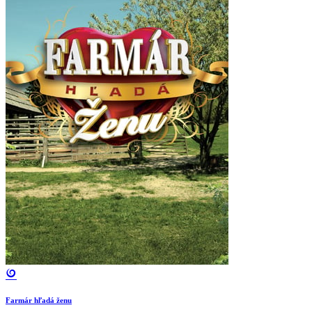
Farmár hľadá ženu