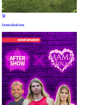
Farmár hľadá ženu