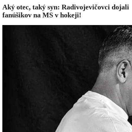
Aký otec, taký syn: Radivojevičovci dojali
fanúšikov na MS v hokeji!