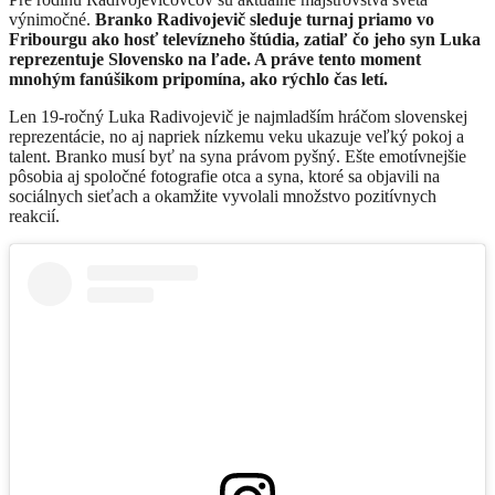
výnimočné.
Branko Radivojevič sleduje turnaj priamo vo
Fribourgu ako hosť televízneho štúdia, zatiaľ čo jeho syn Luka
reprezentuje Slovensko na ľade. A práve tento moment
mnohým fanúšikom pripomína, ako rýchlo čas letí.
Len 19-ročný Luka Radivojevič je najmladším hráčom slovenskej
reprezentácie, no aj napriek nízkemu veku ukazuje veľký pokoj a
talent. Branko musí byť na syna právom pyšný. Ešte emotívnejšie
pôsobia aj spoločné fotografie otca a syna, ktoré sa objavili na
sociálnych sieťach a okamžite vyvolali množstvo pozitívnych
reakcií.