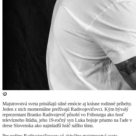
Majstrovstvá sveta prinášajú silné emócie aj krásne rodinné príbehy.
Jeden z nich momentálne prežívajú Radivojevičovci. Kým bývalý
reprezentant Branko Radivojevič pôsobí vo Fribourgu ako hosť
televízneho štúdia, jeho 19-ročný syn Luka bojuje priamo na ľade v
drese Slovenska ako najmladší hráč nášho tímu.
Pre rodinu Radivojevičovcov sú aktuálne majstrovstvá sveta