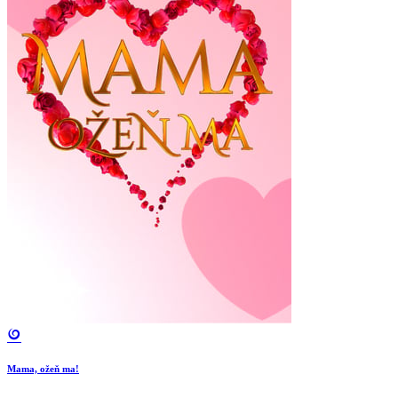
Mama, ožeň ma!