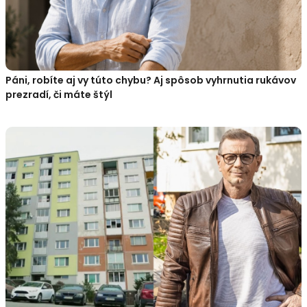
Páni, robíte aj vy túto chybu? Aj spôsob vyhrnutia rukávov
prezradí, či máte štýl