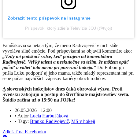
Zobraziť tento príspevok na Instagrame
Príspevok, ktorý zdieľa Televízia JOJ (@tvjoj)
Fanúšikovia sa netaja tým, že meno Radivojevič v nich stále
vyvoláva silné emócie. Pod príspevkami sa objavili komentáre ako:
„Vždy mi podskočí srdce, keď počujem od komentátora
Radivojevič. Veľký talent a neskutočne sa teším, že môžem opäť
počuť a vidieť toto meno pri pozeraní hokeja.“
Do Fribourgu
prišla Luku podporiť aj jeho mama, takže mladý reprezentant má pri
sebe počas najväčších zápasov kariéry oboch rodičov.
A slovenských hokejistov dnes čaká obrovská výzva. Proti
Švédsku zabojujú o postup do štvrťfinále majstrovstiev sveta.
Štúdio začína už o 15:50 na JOJke!
26.05.2026 - 12:00
•
Autor
Lucia Harbuľáková
•
Tagy:
Branko Radivojevič
,
MS v hokeji
Zdieľať na Facebooku