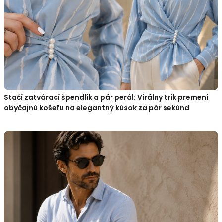
Stačí zatvárací špendlík a pár perál: Virálny trik premení
obyčajnú košeľu na elegantný kúsok za pár sekúnd