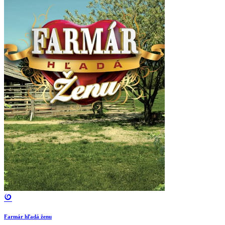
Farmár hľadá ženu