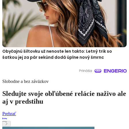
Obyčajnú šiltovku už nenoste len takto: Letný trik so
šatkou jej za pár sekúnd dodá úplne nový šmrnc
Slobodne a bez záväzkov
Sledujte svoje obľúbené relácie naživo ale
aj v predstihu
Prehrať