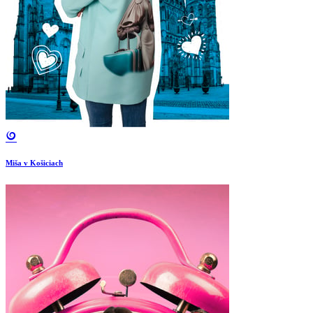
Miša v Košiciach