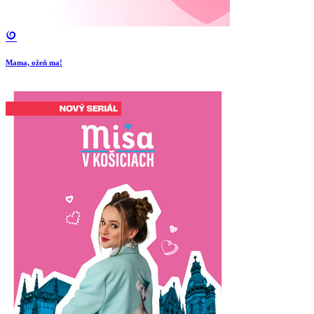
Mama, ožeň ma!