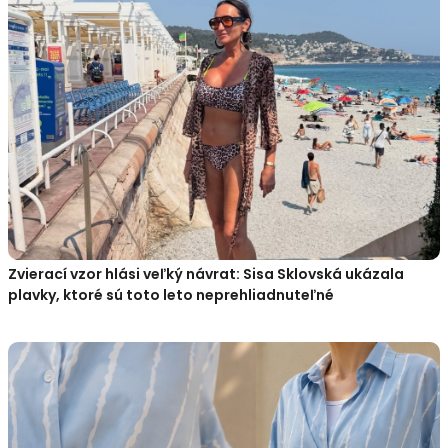
Zvierací vzor hlási veľký návrat: Sisa Sklovská ukázala
plavky, ktoré sú toto leto neprehliadnuteľné