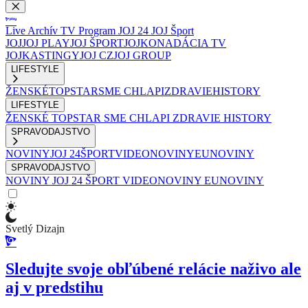
Live
Archív
TV Program
JOJ 24
JOJ Šport
JOJ
JOJ PLAY
JOJ ŠPORT
JOJKO
NADÁCIA TV
JOJ
KASTINGY
JOJ CZ
JOJ GROUP
LIFESTYLE
ŽENSKÉ
TOPSTAR
SME CHLAPI
ZDRAVIE
HISTORY
LIFESTYLE
ŽENSKÉ
TOPSTAR
SME CHLAPI
ZDRAVIE
HISTORY
SPRAVODAJSTVO
NOVINY
JOJ 24
ŠPORT
VIDEONOVINY
EUNOVINY
SPRAVODAJSTVO
NOVINY
JOJ 24
ŠPORT
VIDEONOVINY
EUNOVINY
Svetlý Dizajn
Sledujte svoje obľúbené relácie naživo ale
aj v predstihu