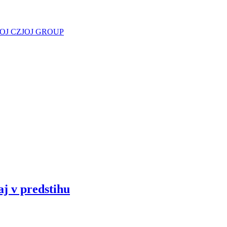
JOJ CZ
JOJ GROUP
aj v predstihu