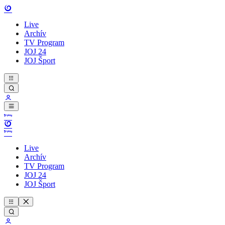
Live
Archív
TV Program
JOJ 24
JOJ Šport
Live
Archív
TV Program
JOJ 24
JOJ Šport