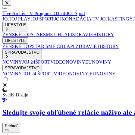
Live
Archív
TV Program
JOJ 24
JOJ Šport
JOJ
JOJ PLAY
JOJ ŠPORT
JOJKO
NADÁCIA TV JOJ
KASTINGY
LIFESTYLE
ŽENSKÉ
TOPSTAR
SME CHLAPI
ZDRAVIE
HISTORY
LIFESTYLE
ŽENSKÉ
TOPSTAR
SME CHLAPI
ZDRAVIE
HISTORY
SPRAVODAJSTVO
NOVINY
JOJ 24
ŠPORT
VIDEONOVINY
EUNOVINY
SPRAVODAJSTVO
NOVINY
JOJ 24
ŠPORT
VIDEONOVINY
EUNOVINY
Svetlý Dizajn
Sledujte svoje obľúbené relácie naživo ale 
Prehrať