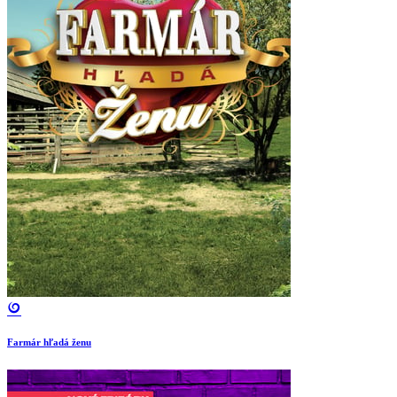
Farmár hľadá ženu