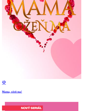
Mama, ožeň ma!