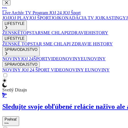
Live
Archív
TV Program
JOJ 24
JOJ Šport
JOJ
JOJ PLAY
JOJ ŠPORT
JOJKO
NADÁCIA TV JOJ
KASTINGY
LIFESTYLE
ŽENSKÉ
TOPSTAR
SME CHLAPI
ZDRAVIE
HISTORY
LIFESTYLE
ŽENSKÉ
TOPSTAR
SME CHLAPI
ZDRAVIE
HISTORY
SPRAVODAJSTVO
NOVINY
JOJ 24
ŠPORT
VIDEONOVINY
EUNOVINY
SPRAVODAJSTVO
NOVINY
JOJ 24
ŠPORT
VIDEONOVINY
EUNOVINY
Svetlý Dizajn
Sledujte svoje obľúbené relácie naživo ale 
Prehrať