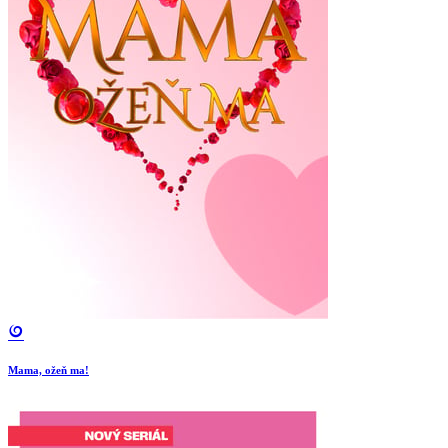
Mama, ožeň ma!