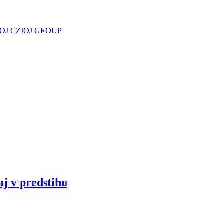
JOJ CZ
JOJ GROUP
aj v predstihu