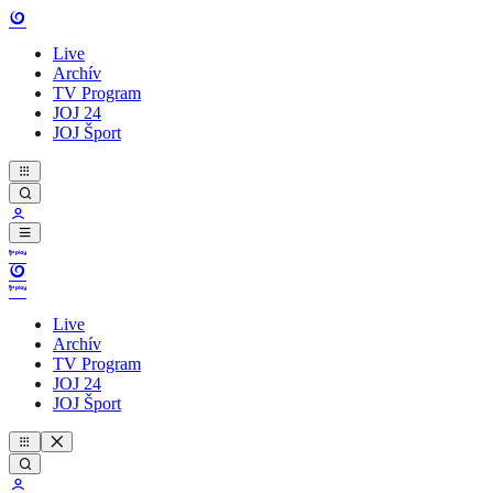
Live
Archív
TV Program
JOJ 24
JOJ Šport
Live
Archív
TV Program
JOJ 24
JOJ Šport