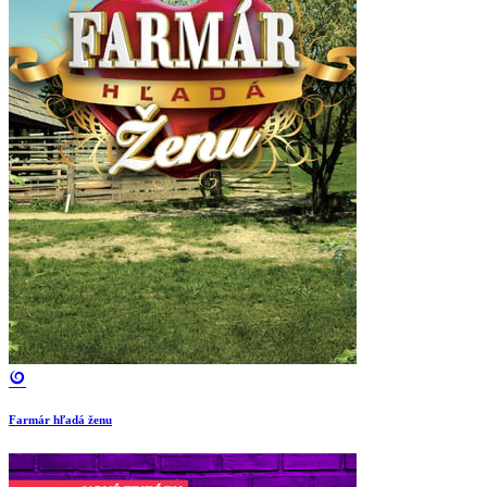
Farmár hľadá ženu