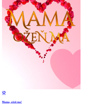
Mama, ožeň ma!