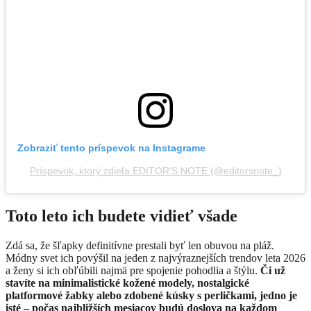
Zobraziť tento príspevok na Instagrame
Príspevok, ktorý zdieľa EDITOR’S NOTE (@editorsnote_)
Toto leto ich budete vidieť všade
Zdá sa, že šľapky definitívne prestali byť len obuvou na pláž.
Módny svet ich povýšil na jeden z najvýraznejších trendov leta 2026
a ženy si ich obľúbili najmä pre spojenie pohodlia a štýlu.
Či už
stavíte na minimalistické kožené modely, nostalgické
platformové žabky alebo zdobené kúsky s perličkami, jedno je
isté – počas najbližších mesiacov budú doslova na každom