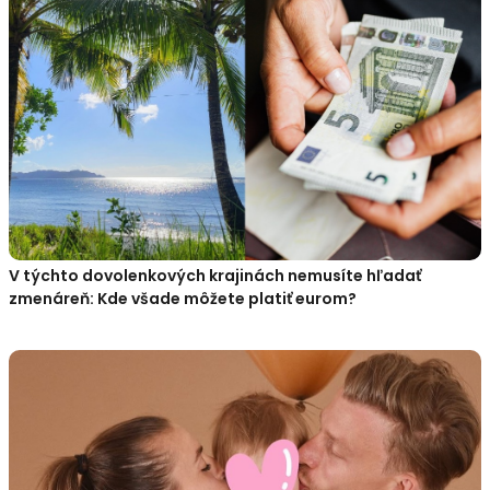
V týchto dovolenkových krajinách nemusíte hľadať
zmenáreň: Kde všade môžete platiť eurom?