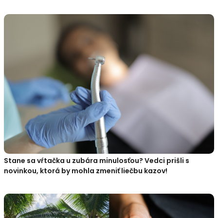
Stane sa vŕtačka u zubára minulosťou? Vedci prišli s
novinkou, ktorá by mohla zmeniť liečbu kazov!