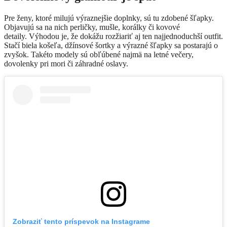
Pre ženy, ktoré milujú výraznejšie doplnky, sú tu zdobené šľapky.
Objavujú sa na nich perličky, mušle, korálky či kovové
detaily.
Výhodou je, že dokážu rozžiariť aj ten najjednoduchší outfit.
Stačí biela košeľa, džínsové šortky a výrazné šľapky sa postarajú o
zvyšok.
Takéto modely sú obľúbené najmä na letné večery,
dovolenky pri mori či záhradné oslavy.
Zobraziť tento príspevok na Instagrame