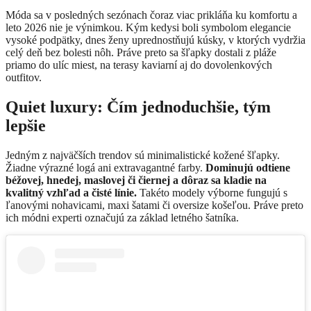
Móda sa v posledných sezónach čoraz viac prikláňa ku komfortu a
leto 2026 nie je výnimkou. Kým kedysi boli symbolom elegancie
vysoké podpätky, dnes ženy uprednostňujú kúsky, v ktorých vydržia
celý deň bez bolesti nôh. Práve preto sa šľapky dostali z pláže
priamo do ulíc miest, na terasy kaviarní aj do dovolenkových
outfitov.
Quiet luxury: Čím jednoduchšie, tým
lepšie
Jedným z najväčších trendov sú minimalistické kožené šľapky.
Žiadne výrazné logá ani extravagantné farby.
Dominujú odtiene
béžovej, hnedej, maslovej či čiernej a dôraz sa kladie na
kvalitný vzhľad a čisté línie.
Takéto modely výborne fungujú s
ľanovými nohavicami, maxi šatami či oversize košeľou. Práve preto
ich módni experti označujú za základ letného šatníka.