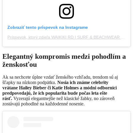
Zobraziť tento príspevok na Instagrame
Príspevok, ktorý zdieľa WAIKIKI RD | SURF & BEACHWEAR (@waikikird)
Elegantný kompromis medzi pohodlím a
ženskosťou
Ak sa nechcete úplne vzdať ženského vzhľadu, trendom sú aj
šľapky na nízkom podpätku.
Nosia ich známe celebrity
vrátane Hailey Bieber či Katie Holmes a módni odborníci
predpovedajú, že ich popularita bude počas leta ešte
rásť.
Vyzerajú elegantnejšie než klasické žabky, no zároveň
zostávajú pohodlné na každodenné nosenie.