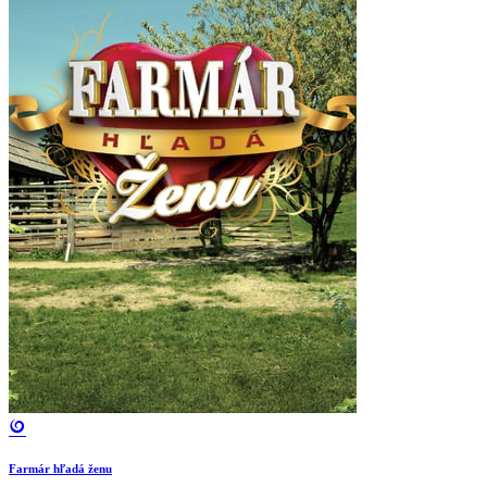
Farmár hľadá ženu