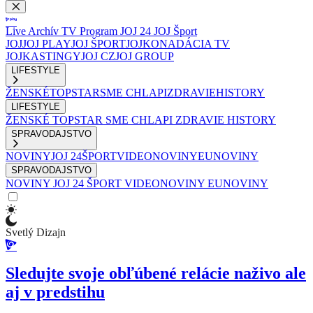
Live
Archív
TV Program
JOJ 24
JOJ Šport
JOJ
JOJ PLAY
JOJ ŠPORT
JOJKO
NADÁCIA TV
JOJ
KASTINGY
JOJ CZ
JOJ GROUP
LIFESTYLE
ŽENSKÉ
TOPSTAR
SME CHLAPI
ZDRAVIE
HISTORY
LIFESTYLE
ŽENSKÉ
TOPSTAR
SME CHLAPI
ZDRAVIE
HISTORY
SPRAVODAJSTVO
NOVINY
JOJ 24
ŠPORT
VIDEONOVINY
EUNOVINY
SPRAVODAJSTVO
NOVINY
JOJ 24
ŠPORT
VIDEONOVINY
EUNOVINY
Svetlý Dizajn
Sledujte svoje obľúbené relácie naživo ale
aj v predstihu