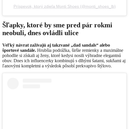
Príspevok, ktorý zdieľa Monti Shoes (@monti_shoes_lb)
Šľapky, ktoré by sme pred pár rokmi
neobuli, dnes ovládli ulice
Veľký návrat zažívajú aj takzvané „dad sandals“ alebo
športové sandále.
Hrubšia podrážka, širšie remienky a maximálne
pohodlie si získali aj ženy, ktoré kedysi nosili výhradne elegantnú
obuv. Dnes ich influencerky kombinujú s dlhými šatami, sukňami aj
ľanovými kompletmi a výsledok pôsobí prekvapivo štýlovo.