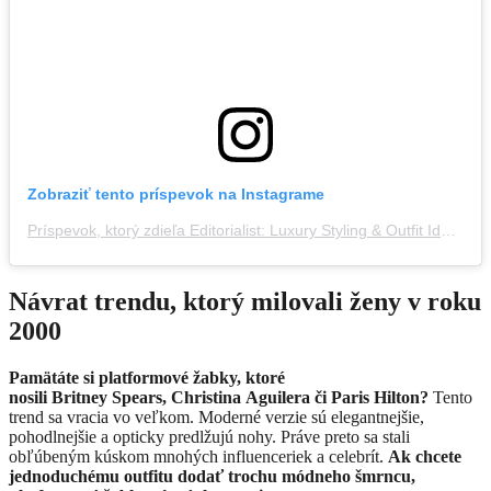
Zobraziť tento príspevok na Instagrame
Príspevok, ktorý zdieľa Editorialist: Luxury Styling & Outfit Ideas (@editorialist)
Návrat trendu, ktorý milovali ženy v roku
2000
Pamätáte si platformové žabky, ktoré
nosili Britney Spears, Christina Aguilera či Paris Hilton?
Tento
trend sa vracia vo veľkom. Moderné verzie sú elegantnejšie,
pohodlnejšie a opticky predlžujú nohy. Práve preto sa stali
obľúbeným kúskom mnohých influenceriek a celebrít.
Ak chcete
jednoduchému outfitu dodať trochu módneho šmrncu,