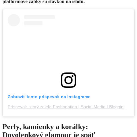
platformové žabky sú stávkou na istotu.
Zobraziť tento príspevok na Instagrame
Príspevok, ktorý zdieľa Fashonation | Social Media | Blogging (@fashonationusa)
Perly, kamienky a korálky:
Dovolenkový glamour je späť