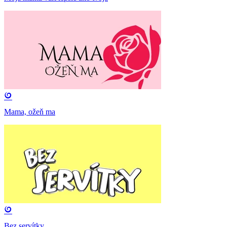
Mama, ožeň ma
Bez servítky