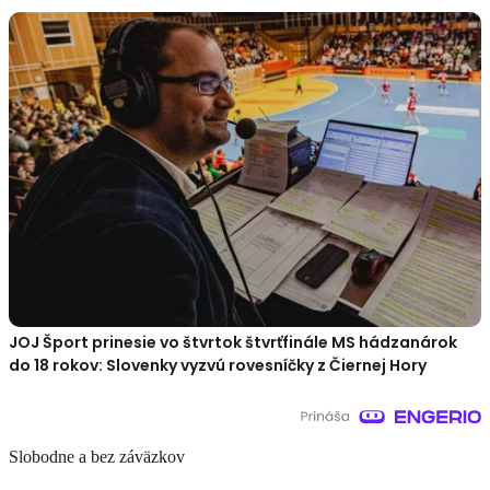
JOJ Šport prinesie vo štvrtok štvrťfinále MS hádzanárok
do 18 rokov: Slovenky vyzvú rovesníčky z Čiernej Hory
Slobodne a bez záväzkov