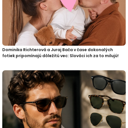
Dominika Richterová a Juraj Bača v čase dokonalých
fotiek pripomínajú dôležitú vec: Slováci ich za to milujú!