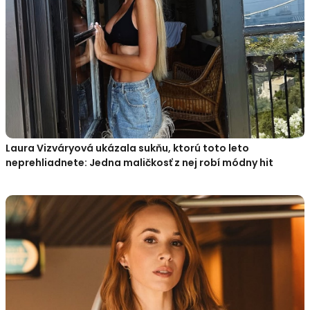
Laura Vizváryová ukázala sukňu, ktorú toto leto
neprehliadnete: Jedna maličkosť z nej robí módny hit