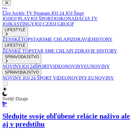
Live
Archív
TV Program
JOJ 24
JOJ Šport
JOJ
JOJ PLAY
JOJ ŠPORT
JOJKO
NADÁCIA TV
JOJ
KASTINGY
JOJ CZ
JOJ GROUP
LIFESTYLE
ŽENSKÉ
TOPSTAR
SME CHLAPI
ZDRAVIE
HISTORY
LIFESTYLE
ŽENSKÉ
TOPSTAR
SME CHLAPI
ZDRAVIE
HISTORY
SPRAVODAJSTVO
NOVINY
JOJ 24
ŠPORT
VIDEONOVINY
EUNOVINY
SPRAVODAJSTVO
NOVINY
JOJ 24
ŠPORT
VIDEONOVINY
EUNOVINY
Svetlý Dizajn
Sledujte svoje obľúbené relácie naživo ale
aj v predstihu