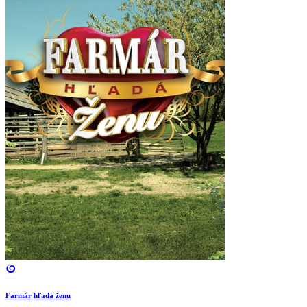
Farmár hľadá ženu