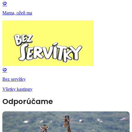
Mama, ožeň ma
Bez servítky
Všetky kastingy
Odporúčame