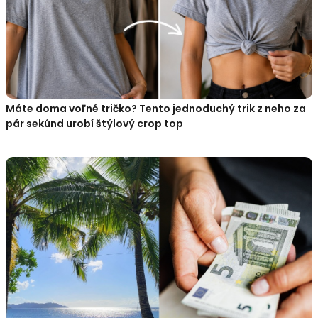
Máte doma voľné tričko? Tento jednoduchý trik z neho za
pár sekúnd urobí štýlový crop top