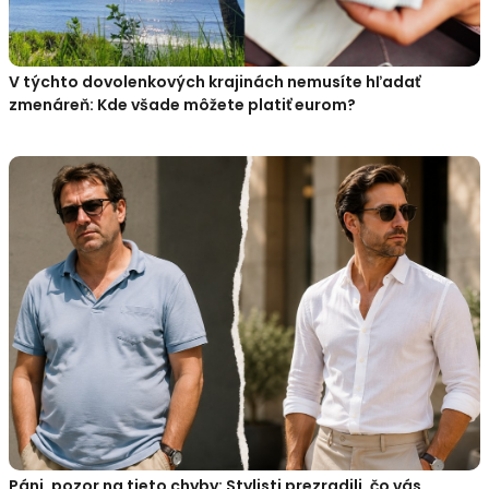
V týchto dovolenkových krajinách nemusíte hľadať
zmenáreň: Kde všade môžete platiť eurom?
Páni, pozor na tieto chyby: Stylisti prezradili, čo vás