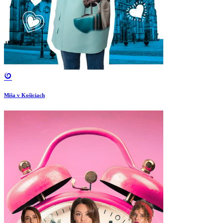
Miša v Košiciach