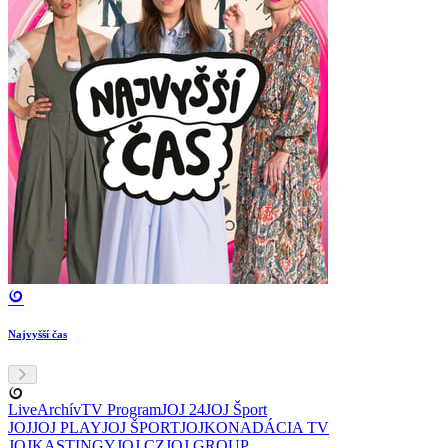
Najvyšší čas
Live
Archív
TV Program
JOJ 24
JOJ Šport
JOJ
JOJ PLAY
JOJ ŠPORT
JOJKO
NADÁCIA TV
JOJ
KASTINGY
JOJ CZ
JOJ GROUP