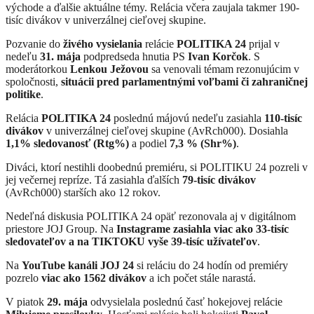
východe a ďalšie aktuálne témy. Relácia včera zaujala takmer 190-
tisíc divákov v univerzálnej cieľovej skupine.
Pozvanie do
živého vysielania
relácie
POLITIKA 24
prijal v
nedeľu
31. mája
podpredseda hnutia PS
Ivan Korčok
. S
moderátorkou
Lenkou Ježovou
sa venovali témam rezonujúcim v
spoločnosti,
situácii pred parlamentnými voľbami či zahraničnej
politike
.
Relácia
POLITIKA 24
poslednú májovú nedeľu zasiahla
110-tisíc
divákov
v univerzálnej cieľovej skupine (AvRch000). Dosiahla
1,1% sledovanosť (Rtg%)
a podiel
7,3 % (Shr%)
.
Diváci, ktorí nestihli doobednú premiéru, si POLITIKU 24 pozreli v
jej večernej repríze. Tá zasiahla ďalších
79-tisíc divákov
(AvRch000) starších ako 12 rokov.
Nedeľná diskusia POLITIKA 24 opäť rezonovala aj v digitálnom
priestore JOJ Group. Na
Instagrame zasiahla viac ako 33-tisíc
sledovateľov a na TIKTOKU vyše 39-tisíc užívateľov
.
Na
YouTube kanáli JOJ 24
si reláciu do 24 hodín od premiéry
pozrelo
viac ako 1562 divákov
a ich počet stále narastá.
V piatok
29. mája
odvysielala poslednú časť hokejovej relácie