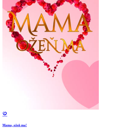
Mama, ožeň ma!