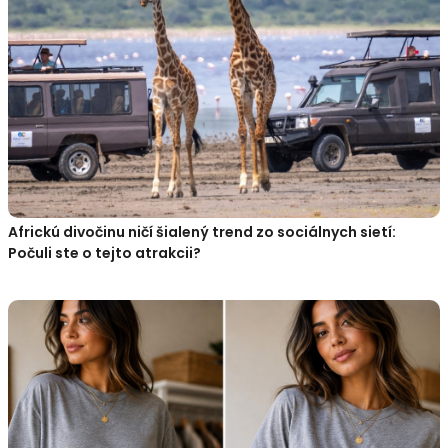
Africkú divočinu ničí šialený trend zo sociálnych sietí:
Počuli ste o tejto atrakcii?