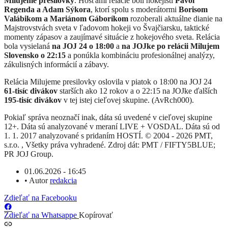
Milujeme presilovky
. Hosťami relácie boli hokejisti
Pavol
Regenda a Adam Sýkora
, ktorí spolu s moderátormi
Borisom
Valábikom a Mariánom Gáboríkom
rozoberali aktuálne dianie na
Majstrovstvách sveta v ľadovom hokeji vo Švajčiarsku, taktické
momenty zápasov a zaujímavé situácie z hokejového sveta. Relácia
bola vysielaná
na JOJ 24 o 18:00
a
na JOJke po relácii Milujem
Slovensko o 22:15
a ponúkla kombináciu profesionálnej analýzy,
zákulisných informácií a zábavy.
Relácia Milujeme presilovky oslovila v piatok o 18:00 na JOJ 24
61-tisíc divákov
starších ako 12 rokov a o 22:15 na JOJke ďalších
195-tisíc divákov
v tej istej cieľovej skupine. (AvRch000).
Pokiaľ správa neoznačí inak, dáta sú uvedené v cieľovej skupine
12+. Dáta sú analyzované v meraní LIVE + VOSDAL. Dáta sú od
1. 1. 2017 analyzované s pridaním HOSTÍ. © 2004 - 2026 PMT,
s.r.o. , Všetky práva vyhradené. Zdroj dát: PMT / FIFTY5BLUE;
PR JOJ Group.
01.06.2026 - 16:45
•
Autor
redakcia
Zdieľať na Facebooku
Zdieľať na Whatsappe
Kopírovať