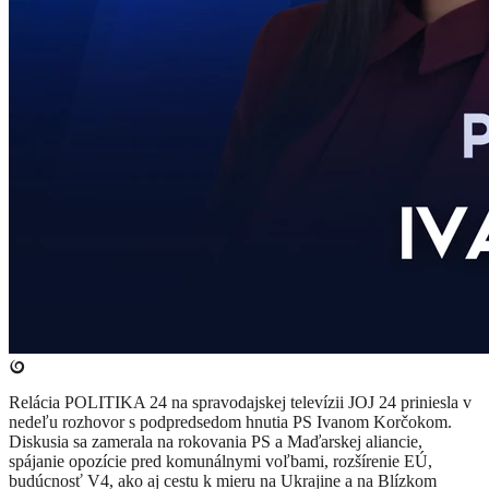
Relácia POLITIKA 24 na spravodajskej televízii JOJ 24 priniesla v
nedeľu rozhovor s podpredsedom hnutia PS Ivanom Korčokom.
Diskusia sa zamerala na rokovania PS a Maďarskej aliancie,
spájanie opozície pred komunálnymi voľbami, rozšírenie EÚ,
budúcnosť V4, ako aj cestu k mieru na Ukrajine a na Blízkom