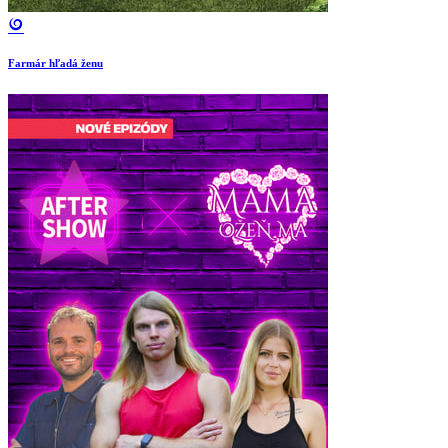
Farmár hľadá ženu