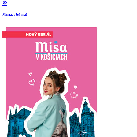
Mama, ožeň ma!