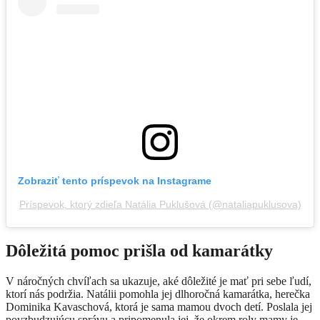
Zobraziť tento príspevok na Instagrame
Príspevok, ktorý zdieľa Natália Puklušová (@nataliapuklusova)
Dôležitá pomoc prišla od kamarátky
V náročných chvíľach sa ukazuje, aké dôležité je mať pri sebe ľudí,
ktorí nás podržia. Natálii pomohla jej dlhoročná kamarátka, herečka
Dominika Kavaschová, ktorá je sama mamou dvoch detí. Poslala jej
povzbudzujúcu správu a pripomenula jej, že okrem roly mamy je