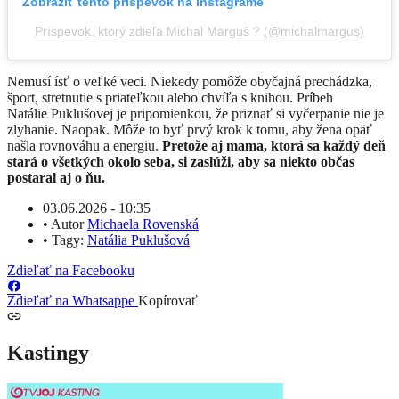
Zobraziť tento príspevok na Instagrame
Príspevok, ktorý zdieľa Michal Marguš ? (@michalmargus)
Nemusí ísť o veľké veci. Niekedy pomôže obyčajná prechádzka,
šport, stretnutie s priateľkou alebo chvíľa s knihou. Príbeh
Natálie Puklušovej je pripomienkou, že priznať si vyčerpanie nie je
zlyhanie. Naopak. Môže to byť prvý krok k tomu, aby žena opäť
našla rovnováhu a energiu.
Pretože aj mama, ktorá sa každý deň
stará o všetkých okolo seba, si zaslúži, aby sa niekto občas
postaral aj o ňu.
03.06.2026 - 10:35
•
Autor
Michaela Rovenská
•
Tagy:
Natália Puklušová
Zdieľať na Facebooku
Zdieľať na Whatsappe
Kopírovať
Kastingy