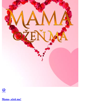
Mama, ožeň ma!