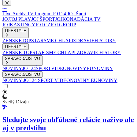
Live
Archív
TV Program
JOJ 24
JOJ Šport
JOJ
JOJ PLAY
JOJ ŠPORT
JOJKO
NADÁCIA TV
JOJ
KASTINGY
JOJ CZ
JOJ GROUP
LIFESTYLE
ŽENSKÉ
TOPSTAR
SME CHLAPI
ZDRAVIE
HISTORY
LIFESTYLE
ŽENSKÉ
TOPSTAR
SME CHLAPI
ZDRAVIE
HISTORY
SPRAVODAJSTVO
NOVINY
JOJ 24
ŠPORT
VIDEONOVINY
EUNOVINY
SPRAVODAJSTVO
NOVINY
JOJ 24
ŠPORT
VIDEONOVINY
EUNOVINY
Svetlý Dizajn
Sledujte svoje obľúbené relácie naživo ale
aj v predstihu