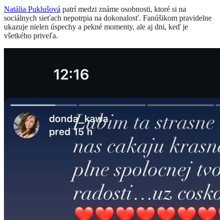
Natália Puklušová
patrí medzi známe osobnosti, ktoré si na
sociálnych sieťach nepotrpia na dokonalosť. Fanúšikom pravidelne
ukazuje nielen úspechy a pekné momenty, ale aj dni, keď je
všetkého priveľa.