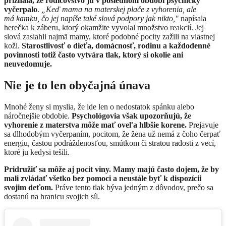
priznala, že rodičovstvo ju v poslednom období psychicky
vyčerpalo
.
„
Keď mama na materskej plače z vyhorenia, ale
má kamku, čo jej napíše také slová podpory jak nikto,"
napísala
herečka k záberu, ktorý okamžite vyvolal množstvo reakcií. Jej
slová zasiahli najmä mamy, ktoré podobné pocity zažili na vlastnej
koži.
Starostlivosť o dieťa, domácnosť, rodinu a každodenné
povinnosti totiž často vytvára tlak, ktorý si okolie ani
neuvedomuje.
Nie je to len obyčajná únava
Mnohé ženy si myslia, že ide len o nedostatok spánku alebo
náročnejšie obdobie.
Psychológovia však upozorňujú, že
vyhorenie z materstva môže mať oveľa hlbšie korene.
Prejavuje
sa dlhodobým vyčerpaním, pocitom, že žena už nemá z čoho čerpať
energiu, častou podráždenosťou, smútkom či stratou radosti z vecí,
ktoré ju kedysi tešili.
Pridružiť sa môže aj pocit viny. Mamy majú často dojem, že by
mali zvládať všetko bez pomoci a neustále byť k dispozícii
svojim deťom.
Práve tento tlak býva jedným z dôvodov, prečo sa
dostanú na hranicu svojich síl.