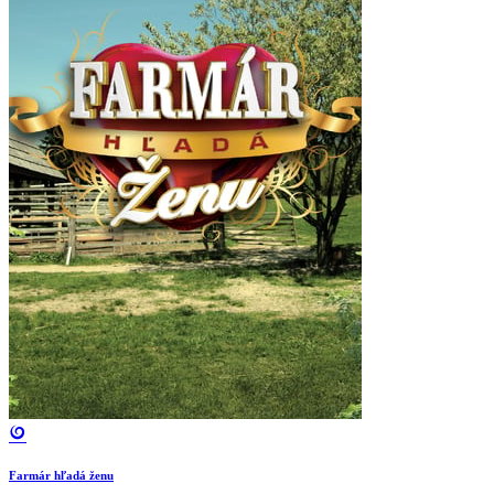
Farmár hľadá ženu