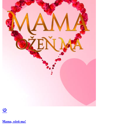
Mama, ožeň ma!