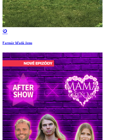
Farmár hľadá ženu