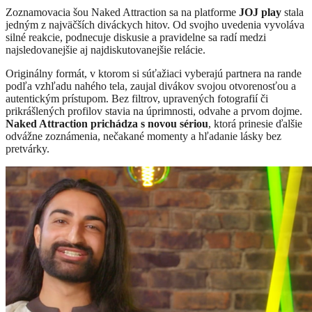
Zoznamovacia šou
Naked Attraction
sa na platforme
JOJ play
stala
jedným z najväčších diváckych hitov. Od svojho uvedenia vyvoláva
silné reakcie, podnecuje diskusie a pravidelne sa radí medzi
najsledovanejšie aj najdiskutovanejšie relácie.
Originálny formát, v ktorom si súťažiaci vyberajú partnera na rande
podľa vzhľadu nahého tela, zaujal divákov svojou otvorenosťou a
autentickým prístupom. Bez filtrov, upravených fotografií či
prikrášlených profilov stavia na úprimnosti, odvahe a prvom dojme.
Naked Attraction prichádza s novou sériou
, ktorá prinesie ďalšie
odvážne zoznámenia, nečakané momenty a hľadanie lásky bez
pretvárky.