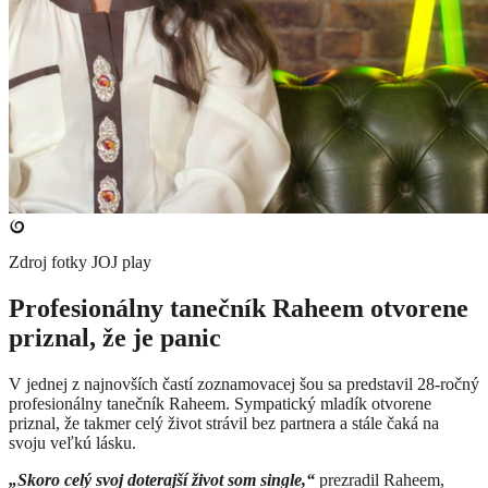
Zdroj fotky
JOJ play
Profesionálny tanečník Raheem otvorene
priznal, že je panic
V jednej z najnovších častí zoznamovacej šou sa predstavil 28-ročný
profesionálny tanečník Raheem. Sympatický mladík otvorene
priznal, že takmer celý život strávil bez partnera a stále čaká na
svoju veľkú lásku.
„Skoro celý svoj doterajší život som single,“
prezradil Raheem,