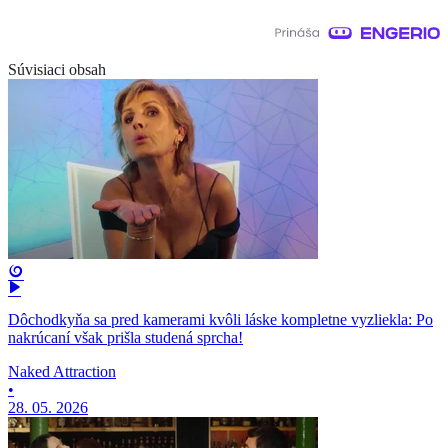
Súvisiaci obsah
Dôchodkyňa sa pred kamerami kvôli láske kompletne vyzliekla: Po
nakrúcaní však prišla studená sprcha!
Naked Attraction
•
28. 05. 2026