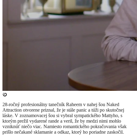
28-ročný profesionálny tanečník Raheem v nahej šou Naked
Attraction otvorene priznal, že je stále panic a túži po skutočnej
láske. V zoznamovacej šou si vybral sympatického Mattyho, s
ktorým prežil vydarené rande a veril, že by medzi nimi mohlo
vzniknúť niečo viac. Namiesto romantického pokračovania však
prišlo nečakané sklamanie a odkaz, ktorý ho poriadne zaskočil.