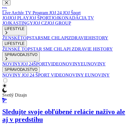
Live
Archív
TV Program
JOJ 24
JOJ Šport
JOJ
JOJ PLAY
JOJ ŠPORT
JOJKO
NADÁCIA TV
JOJ
KASTINGY
JOJ CZ
JOJ GROUP
LIFESTYLE
ŽENSKÉ
TOPSTAR
SME CHLAPI
ZDRAVIE
HISTORY
LIFESTYLE
ŽENSKÉ
TOPSTAR
SME CHLAPI
ZDRAVIE
HISTORY
SPRAVODAJSTVO
NOVINY
JOJ 24
ŠPORT
VIDEONOVINY
EUNOVINY
SPRAVODAJSTVO
NOVINY
JOJ 24
ŠPORT
VIDEONOVINY
EUNOVINY
Svetlý Dizajn
Sledujte svoje obľúbené relácie naživo ale
aj v predstihu