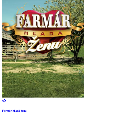
Farmár hľadá ženu