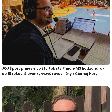
JOJ Šport prinesie vo štvrtok štvrťfinále MS hádzanárok
do 18 rokov: Slovenky vyzvú rovesníčky z Čiernej Hory