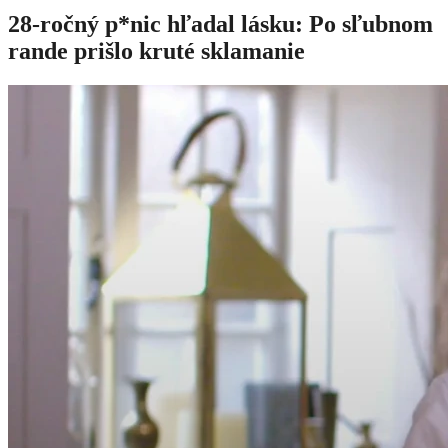
28-ročný p*nic hľadal lásku: Po sľubnom
rande prišlo kruté sklamanie