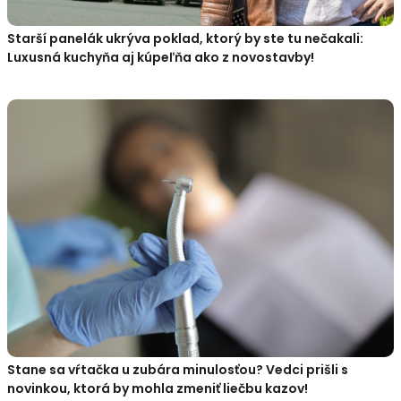
Starší panelák ukrýva poklad, ktorý by ste tu nečakali:
Luxusná kuchyňa aj kúpeľňa ako z novostavby!
Stane sa vŕtačka u zubára minulosťou? Vedci prišli s
novinkou, ktorá by mohla zmeniť liečbu kazov!