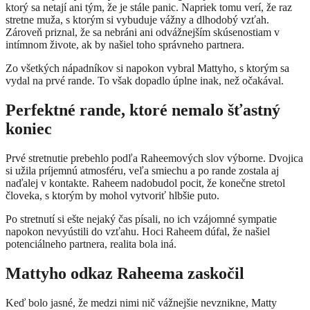
ktorý sa netají ani tým, že je stále panic. Napriek tomu verí, že raz
stretne muža, s ktorým si vybuduje vážny a dlhodobý vzťah.
Zároveň priznal, že sa nebráni ani odvážnejším skúsenostiam v
intímnom živote, ak by našiel toho správneho partnera.
Zo všetkých nápadníkov si napokon vybral Mattyho, s ktorým sa
vydal na prvé rande. To však dopadlo úplne inak, než očakával.
Perfektné rande, ktoré nemalo šťastný
koniec
Prvé stretnutie prebehlo podľa Raheemových slov výborne. Dvojica
si užila príjemnú atmosféru, veľa smiechu a po rande zostala aj
naďalej v kontakte. Raheem nadobudol pocit, že konečne stretol
človeka, s ktorým by mohol vytvoriť hlbšie puto.
Po stretnutí si ešte nejaký čas písali, no ich vzájomné sympatie
napokon nevyústili do vzťahu. Hoci Raheem dúfal, že našiel
potenciálneho partnera, realita bola iná.
Mattyho odkaz Raheema zaskočil
Keď bolo jasné, že medzi nimi nič vážnejšie nevznikne, Matty