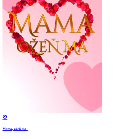
Mama, ožeň ma!