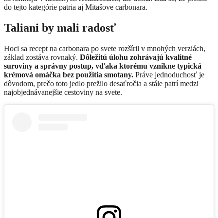
do tejto kategórie patria aj Mitašove carbonara.
Taliani by mali radosť
Hoci sa recept na carbonara po svete rozšíril v mnohých verziách,
základ zostáva rovnaký.
Dôležitú úlohu zohrávajú kvalitné
suroviny a správny postup, vďaka ktorému vznikne typická
krémová omáčka bez použitia smotany.
Práve jednoduchosť je
dôvodom, prečo toto jedlo prežilo desaťročia a stále patrí medzi
najobjednávanejšie cestoviny na svete.