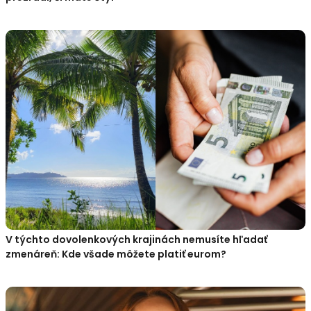
V týchto dovolenkových krajinách nemusíte hľadať
zmenáreň: Kde všade môžete platiť eurom?