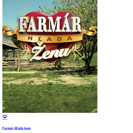
Farmár hľadá ženu