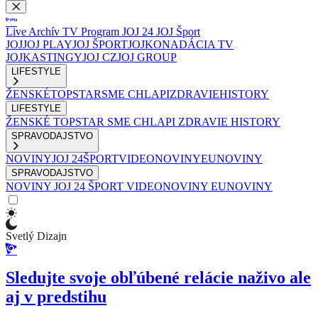
Live
Archív
TV Program
JOJ 24
JOJ Šport
JOJ
JOJ PLAY
JOJ ŠPORT
JOJKO
NADÁCIA TV
JOJ
KASTINGY
JOJ CZ
JOJ GROUP
LIFESTYLE
ŽENSKÉ
TOPSTAR
SME CHLAPI
ZDRAVIE
HISTORY
LIFESTYLE
ŽENSKÉ
TOPSTAR
SME CHLAPI
ZDRAVIE
HISTORY
SPRAVODAJSTVO
NOVINY
JOJ 24
ŠPORT
VIDEONOVINY
EUNOVINY
SPRAVODAJSTVO
NOVINY
JOJ 24
ŠPORT
VIDEONOVINY
EUNOVINY
Svetlý Dizajn
Sledujte svoje obľúbené relácie naživo ale
aj v predstihu