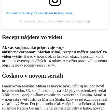
Zobraziť tento príspevok na Instagrame
Príspevok, ktorý zdieľa Televízia JOJ (@tvjoj)
Recept nájdete vo videu
Ak vás zaujíma, ako pripravuje svoje
obľúbené carbonara Marián Mitaš, recept si môžete pozrieť vo
videu vyššie.
Herec v ňom krok za krokom ukazuje postup, ktorý
má doma overený už dlhých 14 rokov. A možno práve vďaka nemu
objavíte nový rodinný recept aj vy.
Čoskoro v novom seriáli
Fanúšikovia Mariána Mitaša sa navyše môžu tešiť aj na jeho novú
hereckú úlohu. Už 30. júna štartuje na JOJ play dovolenkový seriál
Vôňa mora, ktorý divákov zavedie do exotického Tuniska. Mitaš si
v ňom zahrá veľvyslanca Martina Skalu, ktorý sa po rozchode snaží
začať nový život. Do jeho osudu však vstúpi Lucia Pokorná, ktorú
stvárňuje Natália Germani. Seriál prinesie príbehy o láske, nových