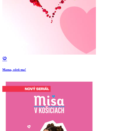
Mama, ožeň ma!