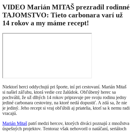
VIDEO Marián MITAŠ prezradil rodinné
TAJOMSTVO: Tieto carbonara varí už
14 rokov a my máme recept!
Niektorí herci oddychujú pri športe, iní pri cestovaní. Marián Mitaš
si našiel záľubu, ktorá vedie cez žalúdok. Obľúbený herec sa
pochválil, že už dlhých 14 rokov pripravuje pre svoju rodinu jedny
jediné carbonara cestoviny, na ktoré nedá dopustiť. A zdá sa, že nie
je jediný. Jeho recept si vraj obľúbili aj priatelia, ktorí sa k nemu radi
vracajú.
Marián Mitaš
patrí medzi hercov, ktorých diváci poznajú z množstva
úspešných projektov. Tentoraz však nehovoril o natáčaní, seriáloch