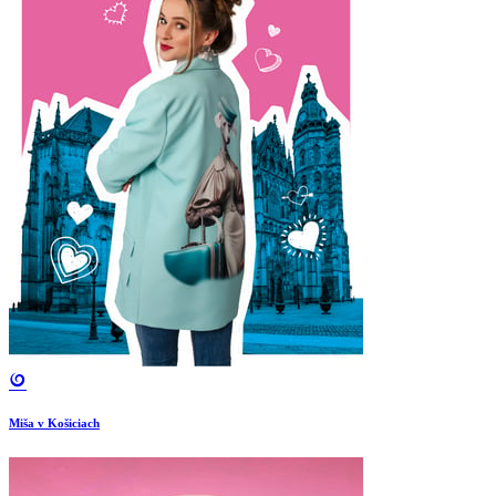
Miša v Košiciach