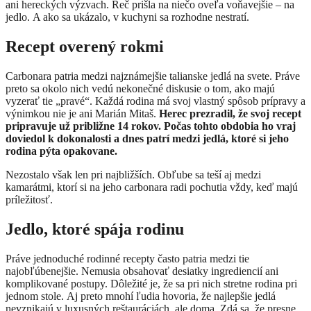
ani hereckých výzvach. Reč prišla na niečo oveľa voňavejšie – na
jedlo. A ako sa ukázalo, v kuchyni sa rozhodne nestratí.
Recept overený rokmi
Carbonara patria medzi najznámejšie talianske jedlá na svete. Práve
preto sa okolo nich vedú nekonečné diskusie o tom, ako majú
vyzerať tie „pravé“. Každá rodina má svoj vlastný spôsob prípravy a
výnimkou nie je ani Marián Mitaš.
Herec prezradil, že svoj recept
pripravuje už približne 14 rokov. Počas tohto obdobia ho vraj
doviedol k dokonalosti a dnes patrí medzi jedlá, ktoré si jeho
rodina pýta opakovane.
Nezostalo však len pri najbližších. Obľube sa teší aj medzi
kamarátmi, ktorí si na jeho carbonara radi pochutia vždy, keď majú
príležitosť.
Jedlo, ktoré spája rodinu
Práve jednoduché rodinné recepty často patria medzi tie
najobľúbenejšie. Nemusia obsahovať desiatky ingrediencií ani
komplikované postupy. Dôležité je, že sa pri nich stretne rodina pri
jednom stole. Aj preto mnohí ľudia hovoria, že najlepšie jedlá
nevznikajú v luxusných reštauráciách, ale doma. Zdá sa, že presne