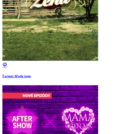
Farmár hľadá ženu