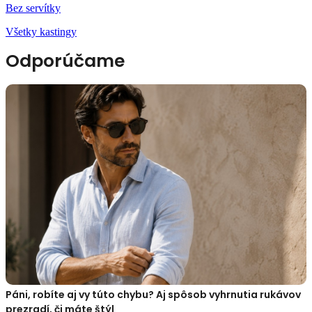
Bez servítky
Všetky kastingy
Odporúčame
Páni, robíte aj vy túto chybu? Aj spôsob vyhrnutia rukávov
prezradí, či máte štýl