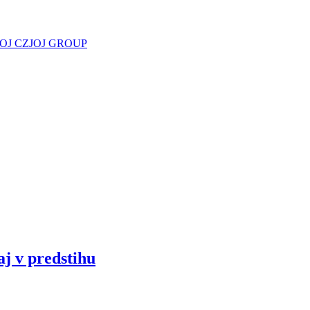
JOJ CZ
JOJ GROUP
aj v predstihu