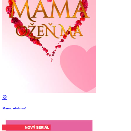
Mama, ožeň ma!