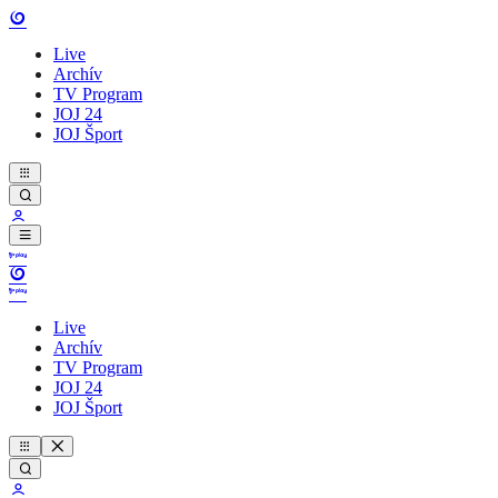
Live
Archív
TV Program
JOJ 24
JOJ Šport
Live
Archív
TV Program
JOJ 24
JOJ Šport