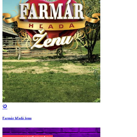
Farmár hľadá ženu