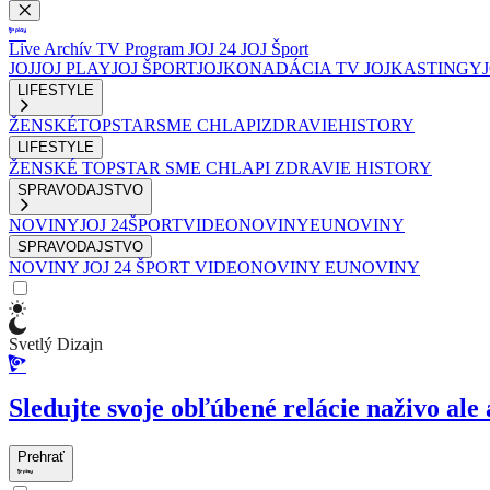
Live
Archív
TV Program
JOJ 24
JOJ Šport
JOJ
JOJ PLAY
JOJ ŠPORT
JOJKO
NADÁCIA TV JOJ
KASTINGY
LIFESTYLE
ŽENSKÉ
TOPSTAR
SME CHLAPI
ZDRAVIE
HISTORY
LIFESTYLE
ŽENSKÉ
TOPSTAR
SME CHLAPI
ZDRAVIE
HISTORY
SPRAVODAJSTVO
NOVINY
JOJ 24
ŠPORT
VIDEONOVINY
EUNOVINY
SPRAVODAJSTVO
NOVINY
JOJ 24
ŠPORT
VIDEONOVINY
EUNOVINY
Svetlý Dizajn
Sledujte svoje obľúbené relácie naživo ale 
Prehrať