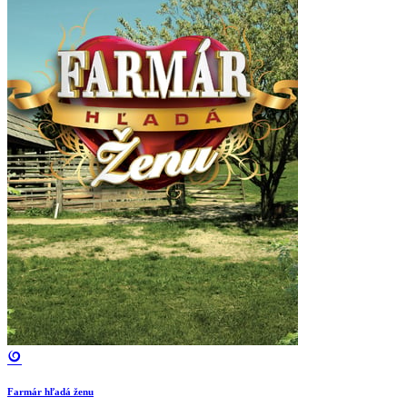
Farmár hľadá ženu