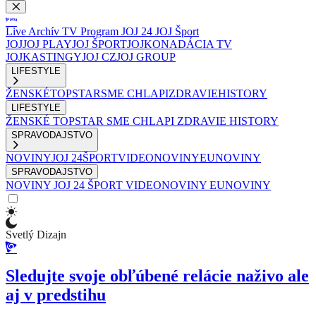
Live
Archív
TV Program
JOJ 24
JOJ Šport
JOJ
JOJ PLAY
JOJ ŠPORT
JOJKO
NADÁCIA TV
JOJ
KASTINGY
JOJ CZ
JOJ GROUP
LIFESTYLE
ŽENSKÉ
TOPSTAR
SME CHLAPI
ZDRAVIE
HISTORY
LIFESTYLE
ŽENSKÉ
TOPSTAR
SME CHLAPI
ZDRAVIE
HISTORY
SPRAVODAJSTVO
NOVINY
JOJ 24
ŠPORT
VIDEONOVINY
EUNOVINY
SPRAVODAJSTVO
NOVINY
JOJ 24
ŠPORT
VIDEONOVINY
EUNOVINY
Svetlý Dizajn
Sledujte svoje obľúbené relácie naživo ale
aj v predstihu