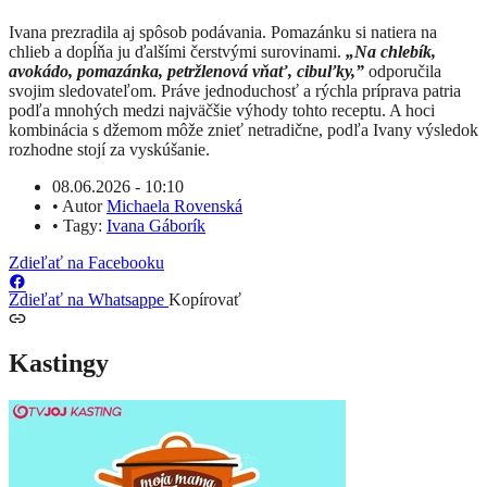
Ivana prezradila aj spôsob podávania. Pomazánku si natiera na
chlieb a dopĺňa ju ďalšími čerstvými surovinami.
„Na chlebík,
avokádo, pomazánka, petržlenová vňať, cibuľky,”
odporučila
svojim sledovateľom. Práve jednoduchosť a rýchla príprava patria
podľa mnohých medzi najväčšie výhody tohto receptu. A hoci
kombinácia s džemom môže znieť netradične, podľa Ivany výsledok
rozhodne stojí za vyskúšanie.
08.06.2026 - 10:10
•
Autor
Michaela Rovenská
•
Tagy:
Ivana Gáborík
Zdieľať na Facebooku
Zdieľať na Whatsappe
Kopírovať
Kastingy