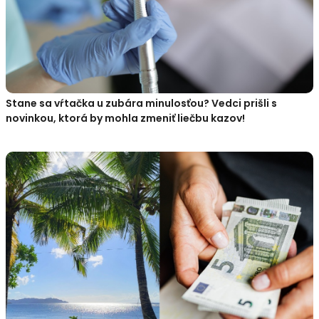
Stane sa vŕtačka u zubára minulosťou? Vedci prišli s
novinkou, ktorá by mohla zmeniť liečbu kazov!