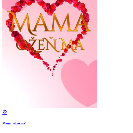
Mama, ožeň ma!