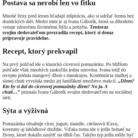
Postava sa nerobí len vo fitku
Mnohé ženy pred letom hľadajú inšpiráciu, ako si udržať formu bez
drastických diét. Medzi nimi je aj Ivana Gáborík, ktorá sa dlhodobo
venuje zdravému životnému štýlu a pohybu.
Tentoraz
svojim sledovateľom prezradila recept, ktorý si doma
pripravuje pravidelne.
Recept, ktorý prekvapil
Na prvý pohľad ide o klasickú cícerovú pomazánku. Po bližšom
pohľade však mnohých zaskočila jedna surovina. Ivana totiž do
receptu pridala mangový džem s marakujou. Kombinácia sladkej a
slanej chuti vyvolala medzi jej fanúšikmi množstvo reakcií.
„Džem?
Kto by si dal do cícerovej pomazánky džem? No ja. A
chutí…”
priznala Ivana Gáborík svojim sledovateľom na sociálnej
sieti.
Sýta a výživná
Pomazánka obsahuje cícer, jogurt, mandle, citrónovú šťavu,
koreniny aj lahôdkové droždie. Vďaka tomu ide o jedlo bohaté na
živiny, ktoré dokáže zasýtiť na dlhší čas. Takýto typ jedla môže byť