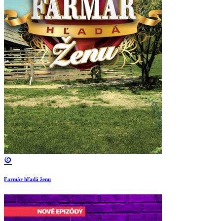
Farmár hľadá ženu