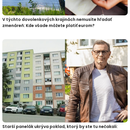
V týchto dovolenkových krajinách nemusíte hľadať
zmenáreň: Kde všade môžete platiť eurom?
Starší panelák ukrýva poklad, ktorý by ste tu nečakali: