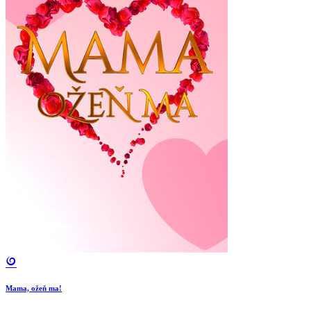
Mama, ožeň ma!