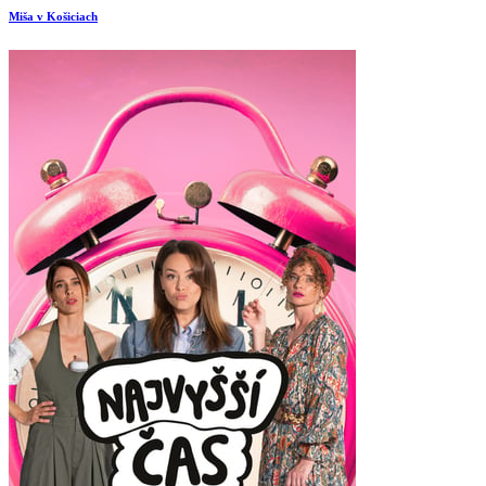
Miša v Košiciach