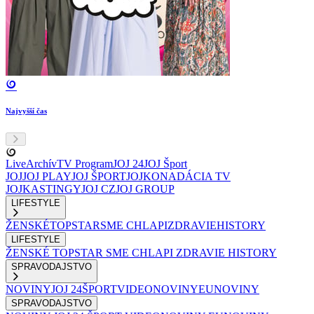
Najvyšší čas
Live
Archív
TV Program
JOJ 24
JOJ Šport
JOJ
JOJ PLAY
JOJ ŠPORT
JOJKO
NADÁCIA TV
JOJ
KASTINGY
JOJ CZ
JOJ GROUP
LIFESTYLE
ŽENSKÉ
TOPSTAR
SME CHLAPI
ZDRAVIE
HISTORY
LIFESTYLE
ŽENSKÉ
TOPSTAR
SME CHLAPI
ZDRAVIE
HISTORY
SPRAVODAJSTVO
NOVINY
JOJ 24
ŠPORT
VIDEONOVINY
EUNOVINY
SPRAVODAJSTVO