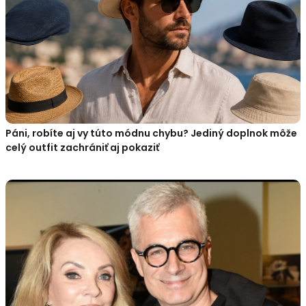
Páni, robíte aj vy túto módnu chybu? Jediný doplnok môže
celý outfit zachrániť aj pokaziť