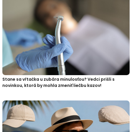
Stane sa vŕtačka u zubára minulosťou? Vedci prišli s
novinkou, ktorá by mohla zmeniť liečbu kazov!