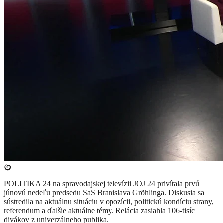
POLITIKA 24 na spravodajskej televízii JOJ 24 privítala prvú
júnovú nedeľu predsedu SaS Branislava Gröhlinga. Diskusia sa
sústredila na aktuálnu situáciu v opozícii, politickú kondíciu strany,
referendum a ďalšie aktuálne témy. Relácia zasiahla 106-tisíc
divákov z univerzálneho publika.