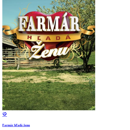
Farmár hľadá ženu