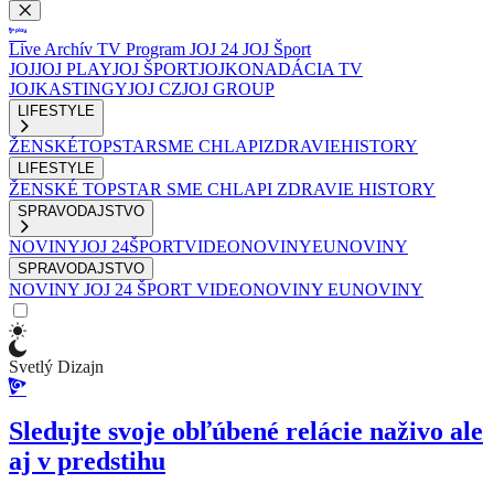
Live
Archív
TV Program
JOJ 24
JOJ Šport
JOJ
JOJ PLAY
JOJ ŠPORT
JOJKO
NADÁCIA TV
JOJ
KASTINGY
JOJ CZ
JOJ GROUP
LIFESTYLE
ŽENSKÉ
TOPSTAR
SME CHLAPI
ZDRAVIE
HISTORY
LIFESTYLE
ŽENSKÉ
TOPSTAR
SME CHLAPI
ZDRAVIE
HISTORY
SPRAVODAJSTVO
NOVINY
JOJ 24
ŠPORT
VIDEONOVINY
EUNOVINY
SPRAVODAJSTVO
NOVINY
JOJ 24
ŠPORT
VIDEONOVINY
EUNOVINY
Svetlý Dizajn
Sledujte svoje obľúbené relácie naživo ale
aj v predstihu