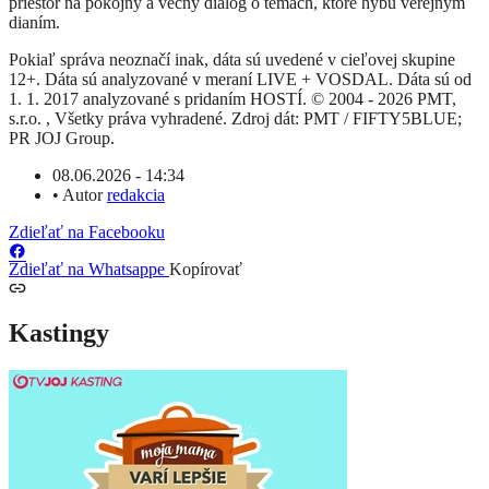
priestor na pokojný a vecný dialóg o témach, ktoré hýbu verejným
dianím.
Pokiaľ správa neoznačí inak, dáta sú uvedené v cieľovej skupine
12+. Dáta sú analyzované v meraní LIVE + VOSDAL. Dáta sú od
1. 1. 2017 analyzované s pridaním HOSTÍ. © 2004 - 2026 PMT,
s.r.o. , Všetky práva vyhradené. Zdroj dát: PMT / FIFTY5BLUE;
PR JOJ Group.
08.06.2026 - 14:34
•
Autor
redakcia
Zdieľať na Facebooku
Zdieľať na Whatsappe
Kopírovať
Kastingy