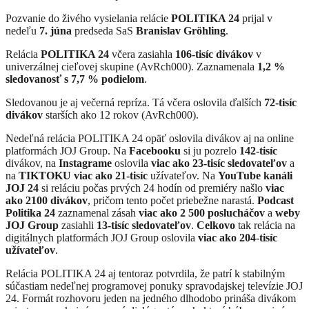
Pozvanie do živého vysielania relácie
POLITIKA 24
prijal v
nedeľu
7. júna
predseda SaS
Branislav Gröhling
.
Relácia
POLITIKA 24
včera zasiahla
106-tisíc divákov
v
univerzálnej cieľovej skupine (AvRch000). Zaznamenala
1,2 %
sledovanosť s
7,7 % podielom
.
Sledovanou je aj večerná repríza. Tá včera oslovila ďalších
72-tisíc
divákov
starších ako 12 rokov (AvRch000).
Nedeľná relácia POLITIKA 24 opäť oslovila divákov aj na online
platformách JOJ Group. Na
Facebooku
si ju pozrelo
142-tisíc
divákov, na
Instagrame
oslovila
viac ako
23-tisíc sledovateľov
a
na
TIKTOKU
viac ako
21-tisíc
užívateľov. Na
YouTube kanáli
JOJ 24
si reláciu počas prvých 24 hodín od premiéry našlo
viac
ako 2100 divákov
, pričom tento počet priebežne narastá.
Podcast
Politika 24
zaznamenal zásah
viac ako 2 500 poslucháčov
a
weby
JOJ Group
zasiahli
13-tisíc
sledovateľov
.
Celkovo
tak relácia na
digitálnych platformách JOJ Group oslovila
viac ako 204-tisíc
užívateľov
.
Relácia POLITIKA 24 aj tentoraz potvrdila, že patrí k stabilným
súčastiam nedeľnej programovej ponuky spravodajskej televízie JOJ
24. Formát rozhovoru jeden na jedného dlhodobo prináša divákom