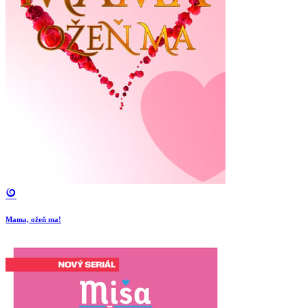
Mama, ožeň ma!