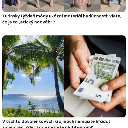
Turínsky týždeň módy ukázal materiál budúcnosti: Viete,
čo je to „etický hodváb“?
V týchto dovolenkových krajinách nemusíte hľadať
zmenáreň: Kde všade môžete platiť eurom?