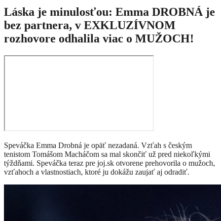
Láska je minulosťou: Emma DROBNÁ je
bez partnera, v EXKLUZÍVNOM
rozhovore odhalila viac o MUŽOCH!
Speváčka Emma Drobná je opäť nezadaná. Vzťah s českým
tenistom Tomášom Macháčom sa mal skončiť už pred niekoľkými
týždňami. Speváčka teraz pre joj.sk otvorene prehovorila o mužoch,
vzťahoch a vlastnostiach, ktoré ju dokážu zaujať aj odradiť.