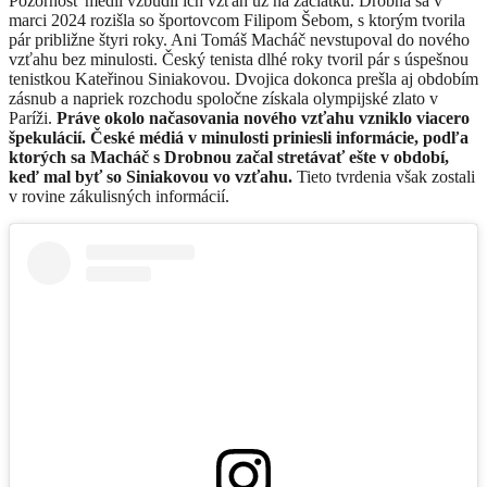
Pozornosť médií vzbudil ich vzťah už na začiatku. Drobná sa v
marci 2024 rozišla so športovcom Filipom Šebom, s ktorým tvorila
pár približne štyri roky. Ani Tomáš Macháč nevstupoval do nového
vzťahu bez minulosti. Český tenista dlhé roky tvoril pár s úspešnou
tenistkou Kateřinou Siniakovou. Dvojica dokonca prešla aj obdobím
zásnub a napriek rozchodu spoločne získala olympijské zlato v
Paríži.
Práve okolo načasovania nového vzťahu vzniklo viacero
špekulácií. České médiá v minulosti priniesli informácie, podľa
ktorých sa Macháč s Drobnou začal stretávať ešte v období,
keď mal byť so Siniakovou vo vzťahu.
Tieto tvrdenia však zostali
v rovine zákulisných informácií.