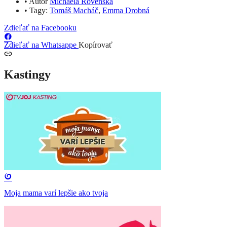
•
Autor
Michaela Rovenská
•
Tagy:
Tomáš Macháč
,
Emma Drobná
Zdieľať na Facebooku
Zdieľať na Whatsappe
Kopírovať
Kastingy
Moja mama varí lepšie ako tvoja