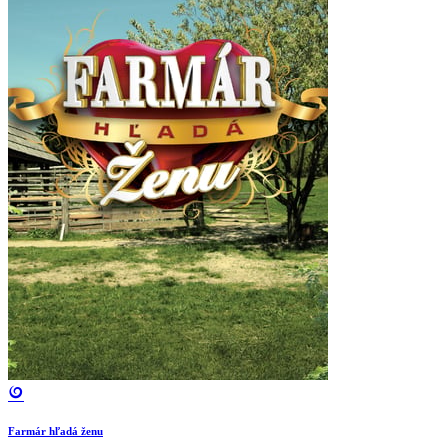
Farmár hľadá ženu