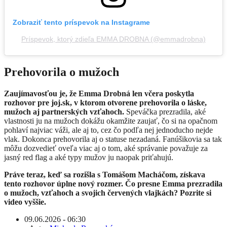
Zobraziť tento príspevok na Instagrame
Príspevok, ktorý zdieľa EMMA DROBNA (@emmadrobna)
Prehovorila o mužoch
Zaujímavosťou je, že Emma Drobná len včera poskytla
rozhovor pre joj.sk, v ktorom otvorene prehovorila o láske,
mužoch aj partnerských vzťahoch.
Speváčka prezradila, aké
vlastnosti ju na mužoch dokážu okamžite zaujať, čo si na opačnom
pohlaví najviac váži, ale aj to, cez čo podľa nej jednoducho nejde
vlak. Dokonca prehovorila aj o statuse nezadaná. Fanúšikovia sa tak
môžu dozvedieť oveľa viac aj o tom, aké správanie považuje za
jasný red flag a aké typy mužov ju naopak priťahujú.
Práve teraz, keď sa rozišla s Tomášom Macháčom, získava
tento rozhovor úplne nový rozmer. Čo presne Emma prezradila
o mužoch, vzťahoch a svojich červených vlajkách? Pozrite si
video vyššie.
09.06.2026 - 06:30