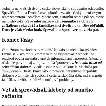
Jednej z najkrajších dvojíc česko-slovenského šoubiznisu odzvonilo.
Speváčka Emma Drobná mala ukončiť vzťah s českým tenisovým
reprezentantom Tomášom Macháčom, s ktorým tvorila pár od jesene
minulého roka.
Prvé informácie o ich romániku sa objavili
začiatkom roka 2025 a fanúšikovia si dvojicu okamžite obľúbili.
Dnes je však všetko inak. Speváčka a športovec netvoria pár.
Koniec lásky
O možnom rozchode sa v zákulisí šepkalo už niekoľko týždňov.
Emma sa k svojmu súkromiu verejne vyjadrovať nechcela, no
rozchod podľa medializovaných informácií ani nepoprela. Situáciu
následne potvrdili aj zdroje z okolia športovca.
„Je to tak, už sú od
seba dlhšiu dobu,“
uviedla osoba z okolia Tomáša Macháča pre
český denník Blesk. Práve táto informácia definitívne rozprúdila
diskusie o tom, že ich spoločná cesta sa skončila skôr, než si mnohí
fanúšikovia vôbec stihli všimnúť prvé problémy.
Vzťah sprevádzali klebety od samého
začiatku