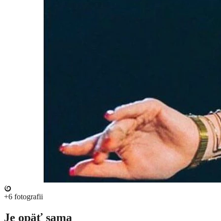
+6
fotografii
Je opäť sama