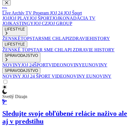
Live
Archív
TV Program
JOJ 24
JOJ Šport
JOJ
JOJ PLAY
JOJ ŠPORT
JOJKO
NADÁCIA TV
JOJ
KASTINGY
JOJ CZ
JOJ GROUP
LIFESTYLE
ŽENSKÉ
TOPSTAR
SME CHLAPI
ZDRAVIE
HISTORY
LIFESTYLE
ŽENSKÉ
TOPSTAR
SME CHLAPI
ZDRAVIE
HISTORY
SPRAVODAJSTVO
NOVINY
JOJ 24
ŠPORT
VIDEONOVINY
EUNOVINY
SPRAVODAJSTVO
NOVINY
JOJ 24
ŠPORT
VIDEONOVINY
EUNOVINY
Svetlý Dizajn
Sledujte svoje obľúbené relácie naživo ale
aj v predstihu