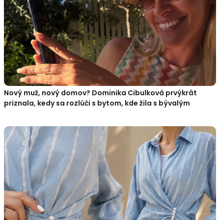
Nový muž, nový domov? Dominika Cibulková prvýkrát
priznala, kedy sa rozlúči s bytom, kde žila s bývalým