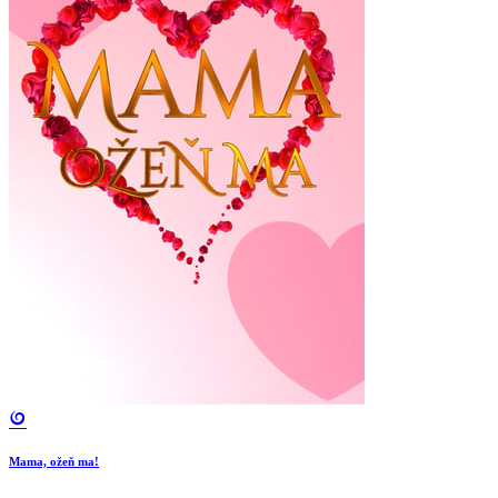
Mama, ožeň ma!