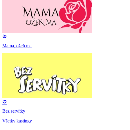
Mama, ožeň ma
Bez servítky
Všetky kastingy