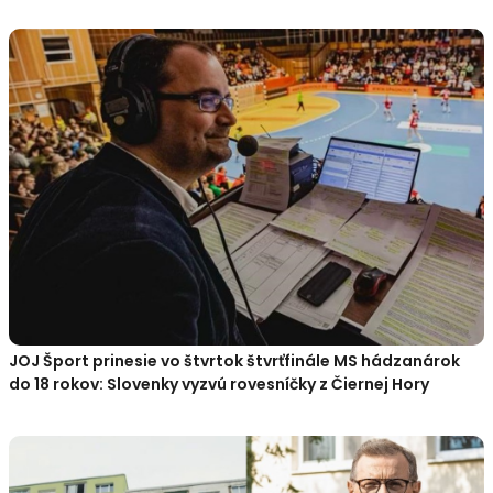
JOJ Šport prinesie vo štvrtok štvrťfinále MS hádzanárok
do 18 rokov: Slovenky vyzvú rovesníčky z Čiernej Hory