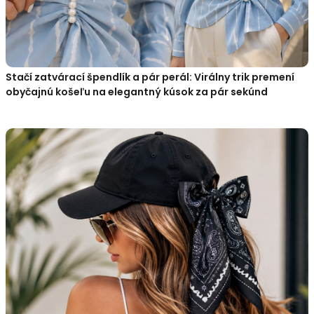
Stačí zatvárací špendlík a pár perál: Virálny trik premení
obyčajnú košeľu na elegantný kúsok za pár sekúnd