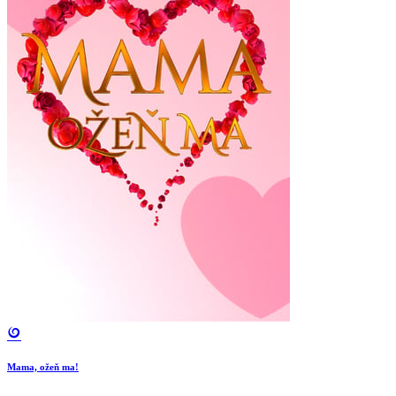
Mama, ožeň ma!