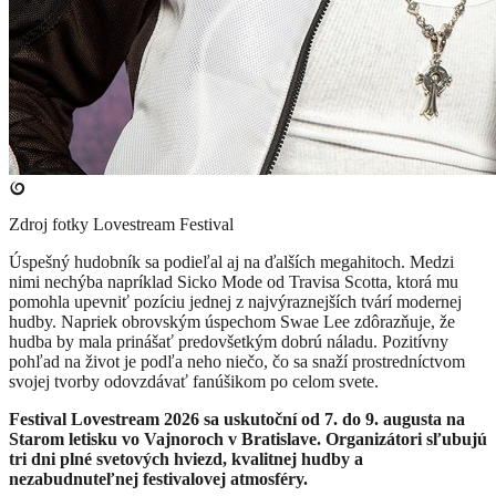
Zdroj fotky
Lovestream Festival
Úspešný hudobník sa podieľal aj na ďalších megahitoch. Medzi
nimi nechýba napríklad Sicko Mode od Travisa Scotta, ktorá mu
pomohla upevniť pozíciu jednej z najvýraznejších tvárí modernej
hudby. Napriek obrovským úspechom Swae Lee zdôrazňuje, že
hudba by mala prinášať predovšetkým dobrú náladu. Pozitívny
pohľad na život je podľa neho niečo, čo sa snaží prostredníctvom
svojej tvorby odovzdávať fanúšikom po celom svete.
Festival Lovestream 2026 sa uskutoční od 7. do 9. augusta na
Starom letisku vo Vajnoroch v Bratislave. Organizátori sľubujú
tri dni plné svetových hviezd, kvalitnej hudby a
nezabudnuteľnej festivalovej atmosféry.