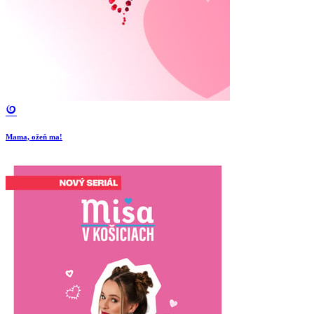
Mama, ožeň ma!