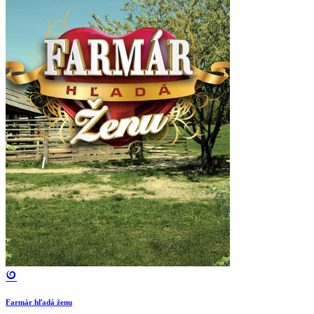
Farmár hľadá ženu