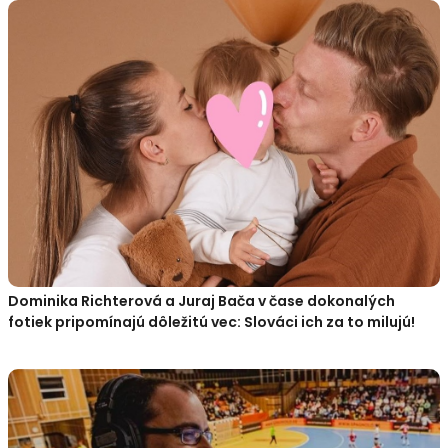
Dominika Richterová a Juraj Bača v čase dokonalých
fotiek pripomínajú dôležitú vec: Slováci ich za to milujú!