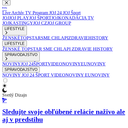
Live
Archív
TV Program
JOJ 24
JOJ Šport
JOJ
JOJ PLAY
JOJ ŠPORT
JOJKO
NADÁCIA TV
JOJ
KASTINGY
JOJ CZ
JOJ GROUP
LIFESTYLE
ŽENSKÉ
TOPSTAR
SME CHLAPI
ZDRAVIE
HISTORY
LIFESTYLE
ŽENSKÉ
TOPSTAR
SME CHLAPI
ZDRAVIE
HISTORY
SPRAVODAJSTVO
NOVINY
JOJ 24
ŠPORT
VIDEONOVINY
EUNOVINY
SPRAVODAJSTVO
NOVINY
JOJ 24
ŠPORT
VIDEONOVINY
EUNOVINY
Svetlý Dizajn
Sledujte svoje obľúbené relácie naživo ale
aj v predstihu