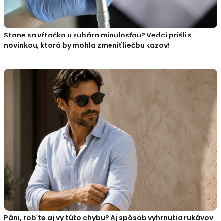
Stane sa vŕtačka u zubára minulosťou? Vedci prišli s
novinkou, ktorá by mohla zmeniť liečbu kazov!
Páni, robíte aj vy túto chybu? Aj spôsob vyhrnutia rukávov