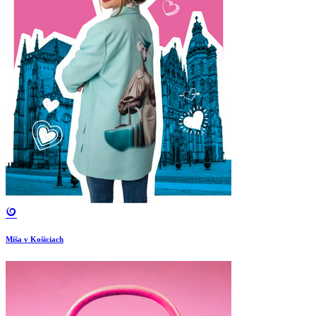
Miša v Košiciach