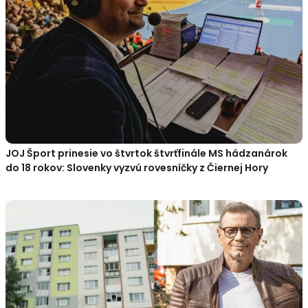
JOJ Šport prinesie vo štvrtok štvrťfinále MS hádzanárok
do 18 rokov: Slovenky vyzvú rovesníčky z Čiernej Hory