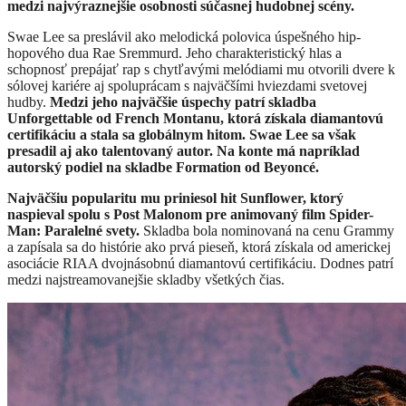
medzi najvýraznejšie osobnosti súčasnej hudobnej scény.
Swae Lee sa preslávil ako melodická polovica úspešného hip-
hopového dua Rae Sremmurd. Jeho charakteristický hlas a
schopnosť prepájať rap s chytľavými melódiami mu otvorili dvere k
sólovej kariére aj spoluprácam s najväčšími hviezdami svetovej
hudby.
Medzi jeho najväčšie úspechy patrí skladba
Unforgettable od French Montanu, ktorá získala diamantovú
certifikáciu a stala sa globálnym hitom. Swae Lee sa však
presadil aj ako talentovaný autor. Na konte má napríklad
autorský podiel na skladbe Formation od Beyoncé.
Najväčšiu popularitu mu priniesol hit Sunflower, ktorý
naspieval spolu s Post Malonom pre animovaný film Spider-
Man: Paralelné svety.
Skladba bola nominovaná na cenu Grammy
a zapísala sa do histórie ako prvá pieseň, ktorá získala od americkej
asociácie RIAA dvojnásobnú diamantovú certifikáciu. Dodnes patrí
medzi najstreamovanejšie skladby všetkých čias.