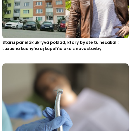
Starší panelák ukrýva poklad, ktorý by ste tu nečakali:
Luxusná kuchyňa aj kúpeľňa ako z novostavby!