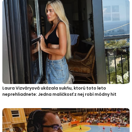
Laura Vizváryová ukázala sukňu, ktorú toto leto
neprehliadnete: Jedna maličkosť z nej robí módny hit