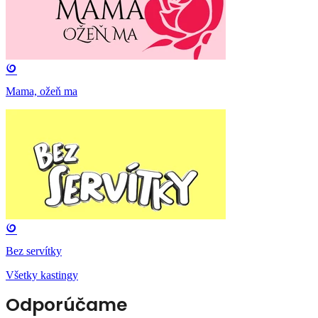
Mama, ožeň ma
Bez servítky
Všetky kastingy
Odporúčame