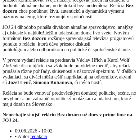
hodnotiť aktuálne dianie, no tentokrát bez moderátora. Relácia
Bez
dozoru
chce ponúknuť živú, autentickú a dynamickú výmenu
názorov na témy, ktoré rezonujú v spoločnosti.
JOJ 24 dlhodobo prináša divákom aktuálne spravodajstvo, analýzy
aj diskusie k najdôležitejším udalostiam doma i vo svete. Novým
formátom
Bez dozoru
rozširuje spravodajská televízia programovú
ponuku o reláciu, ktorá dáva priestor diskusii
politológom alebo odborníkom na politické či spoločenské dianie.
V prvom vydaní relácie sa predstavia Václav Hřích a Karol Wolf.
Zloženie diskutujúcich sa však bude pravidelne meniť, aby relácia
prinášala rôzne pohľady, skúsenosti a názorové spektrum. V ďalších
vydaniach sa diváci môžu tešiť napríklad aj na odborníkov, akými
sú
Jozef Lenč
,
Simona Bubanová
, či iných hostí.
Relácia sa bude venovať predovšetkým domácej politickej scéne, no
nevyhne sa ani zahraničnopolitickým otázkam a udalostiam, ktoré
majú dosah na Slovensko.
Nenechajte si ujsť reláciu Bez dozoru už dnes v prime time na
JOJ 24.
09.06.2026 - 10:02
•
Autor
redakcia