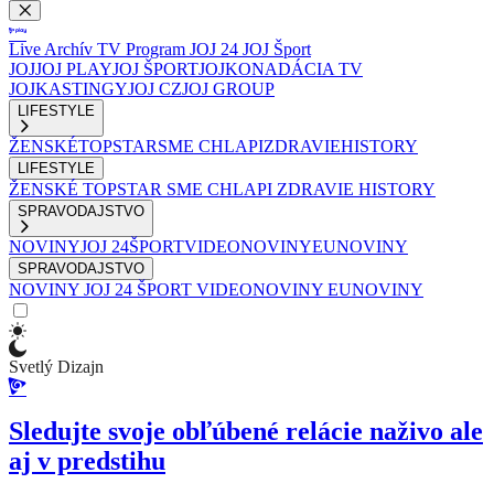
Live
Archív
TV Program
JOJ 24
JOJ Šport
JOJ
JOJ PLAY
JOJ ŠPORT
JOJKO
NADÁCIA TV
JOJ
KASTINGY
JOJ CZ
JOJ GROUP
LIFESTYLE
ŽENSKÉ
TOPSTAR
SME CHLAPI
ZDRAVIE
HISTORY
LIFESTYLE
ŽENSKÉ
TOPSTAR
SME CHLAPI
ZDRAVIE
HISTORY
SPRAVODAJSTVO
NOVINY
JOJ 24
ŠPORT
VIDEONOVINY
EUNOVINY
SPRAVODAJSTVO
NOVINY
JOJ 24
ŠPORT
VIDEONOVINY
EUNOVINY
Svetlý Dizajn
Sledujte svoje obľúbené relácie naživo ale
aj v predstihu