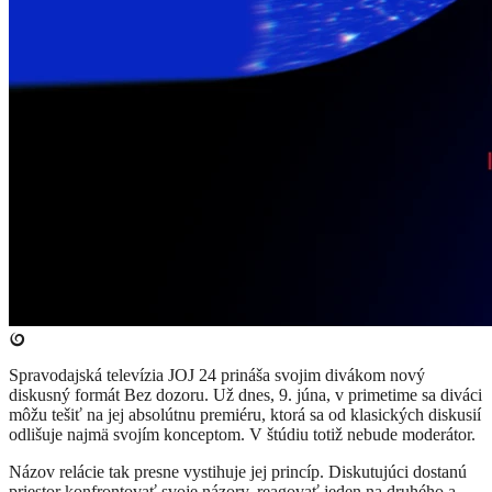
Spravodajská televízia JOJ 24 prináša svojim divákom nový
diskusný formát Bez dozoru. Už dnes, 9. júna, v primetime sa diváci
môžu tešiť na jej absolútnu premiéru, ktorá sa od klasických diskusií
odlišuje najmä svojím konceptom. V štúdiu totiž nebude moderátor.
Názov relácie tak presne vystihuje jej princíp. Diskutujúci dostanú
priestor konfrontovať svoje názory, reagovať jeden na druhého a