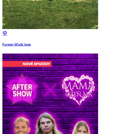
Farmár hľadá ženu