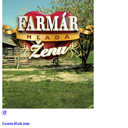
Farmár hľadá ženu