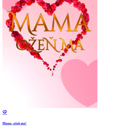
Mama, ožeň ma!