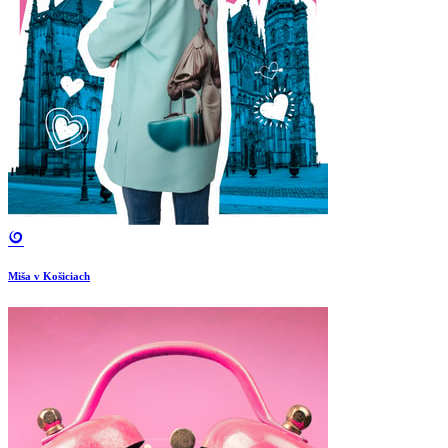
Miša v Košiciach