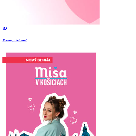
Mama, ožeň ma!