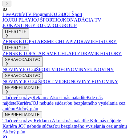
Live
Archív
TV Program
JOJ 24
JOJ Šport
JOJ
JOJ PLAY
JOJ ŠPORT
JOJKO
NADÁCIA TV
JOJ
KASTINGY
JOJ CZ
JOJ GROUP
LIFESTYLE
ŽENSKÉ
TOPSTAR
SME CHLAPI
ZDRAVIE
HISTORY
LIFESTYLE
ŽENSKÉ
TOPSTAR
SME CHLAPI
ZDRAVIE
HISTORY
SPRAVODAJSTVO
NOVINY
JOJ 24
ŠPORT
VIDEONOVINY
EUNOVINY
SPRAVODAJSTVO
NOVINY
JOJ 24
ŠPORT
VIDEONOVINY
EUNOVINY
NEPREHLIADNITE
Tlačové správy
Reklama
Ako si nás naladíte
Kde nás
nájdete
Kariéra
JOJ nebude súčasťou bezplatného vysielania cez
anténu
Akčný plán
NEPREHLIADNITE
Tlačové správy
Reklama
Ako si nás naladíte
Kde nás nájdete
Kariéra
JOJ nebude súčasťou bezplatného vysielania cez anténu
Akčný plán