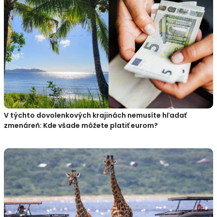
V týchto dovolenkových krajinách nemusíte hľadať
zmenáreň: Kde všade môžete platiť eurom?