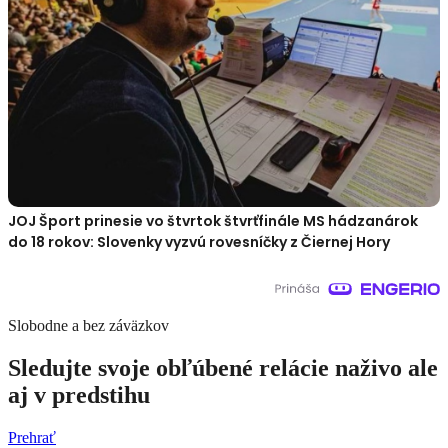
JOJ Šport prinesie vo štvrtok štvrťfinále MS hádzanárok
do 18 rokov: Slovenky vyzvú rovesníčky z Čiernej Hory
Slobodne a bez záväzkov
Sledujte svoje obľúbené relácie naživo ale
aj v predstihu
Prehrať