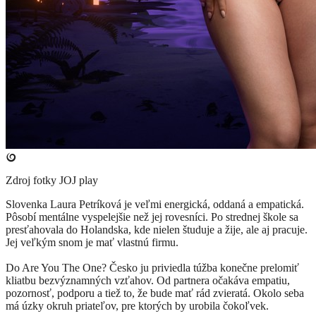
Zdroj fotky
JOJ play
​Slovenka Laura Petríková je veľmi energická, oddaná a empatická.
Pôsobí mentálne vyspelejšie než jej rovesníci. Po strednej škole sa
presťahovala do Holandska, kde nielen študuje a žije, ale aj pracuje.
Jej veľkým snom je mať vlastnú firmu.
Do Are You The One? Česko ju priviedla túžba konečne prelomiť
kliatbu bezvýznamných vzťahov. Od partnera očakáva empatiu,
pozornosť, podporu a tiež to, že bude mať rád zvieratá. Okolo seba
má úzky okruh priateľov, pre ktorých by urobila čokoľvek.