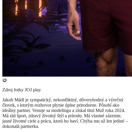
Zdroj fotky
JOJ play
​Jakub Mádl je sympatický, nekonfliktný, dôveryhodný a výrečný
človek, s ktorým rozhovor plynie úplne prirodzene. Pôsobí ako
ideálny partner. Venuje sa modelingu a získal titul Muž roka 2024.
Má rád šport, zdravý životný štýl a prírodu. Má vlastné zázemie,
jasné životné ciele a prácu, ktorá ho baví. Chýba mu už len jediné –
dokonalá partnerka.