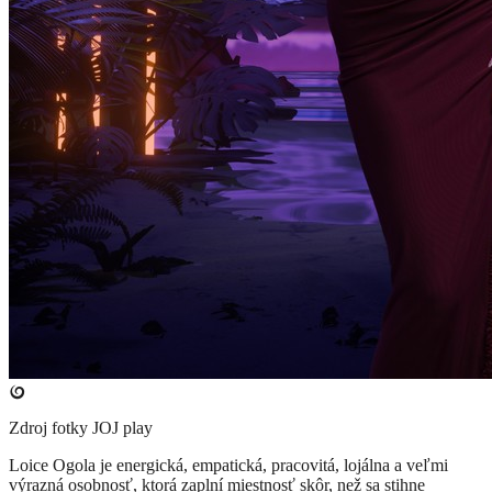
Zdroj fotky
JOJ play
​Loice Ogola je energická, empatická, pracovitá, lojálna a veľmi
výrazná osobnosť, ktorá zaplní miestnosť skôr, než sa stihne