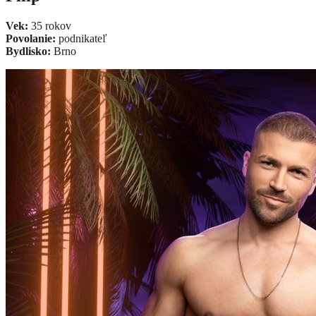
Vek:
35 rokov
Povolanie:
podnikateľ
Bydlisko:
Brno