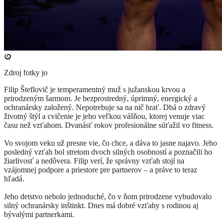
Zdroj fotky
jo
​Filip Šteflovič je temperamentný muž s južanskou krvou a
prirodzeným šarmom. Je bezprostredný, úprimný, energický a
ochranársky založený. Nepotrebuje sa na nič hrať. Dbá o zdravý
životný štýl a cvičenie je jeho veľkou vášňou, ktorej venuje viac
času než vzťahom. Dvanásť rokov profesionálne súťažil vo fitness.
Vo svojom veku už presne vie, čo chce, a dáva to jasne najavo. Jeho
posledný vzťah bol stretom dvoch silných osobností a poznačili ho
žiarlivosť a nedôvera. Filip verí, že správny vzťah stojí na
vzájomnej podpore a priestore pre partnerov – a práve to teraz
hľadá.
Jeho detstvo nebolo jednoduché, čo v ňom prirodzene vybudovalo
silný ochranársky inštinkt. Dnes má dobré vzťahy s rodinou aj
bývalými partnerkami.