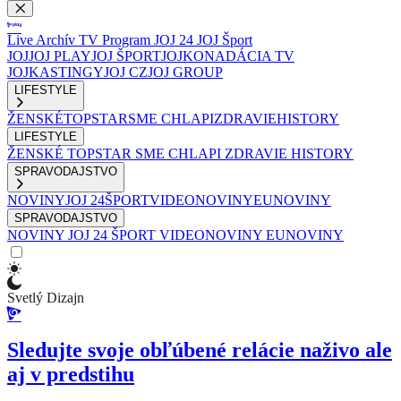
Live
Archív
TV Program
JOJ 24
JOJ Šport
JOJ
JOJ PLAY
JOJ ŠPORT
JOJKO
NADÁCIA TV
JOJ
KASTINGY
JOJ CZ
JOJ GROUP
LIFESTYLE
ŽENSKÉ
TOPSTAR
SME CHLAPI
ZDRAVIE
HISTORY
LIFESTYLE
ŽENSKÉ
TOPSTAR
SME CHLAPI
ZDRAVIE
HISTORY
SPRAVODAJSTVO
NOVINY
JOJ 24
ŠPORT
VIDEONOVINY
EUNOVINY
SPRAVODAJSTVO
NOVINY
JOJ 24
ŠPORT
VIDEONOVINY
EUNOVINY
Svetlý Dizajn
Sledujte svoje obľúbené relácie naživo ale
aj v predstihu