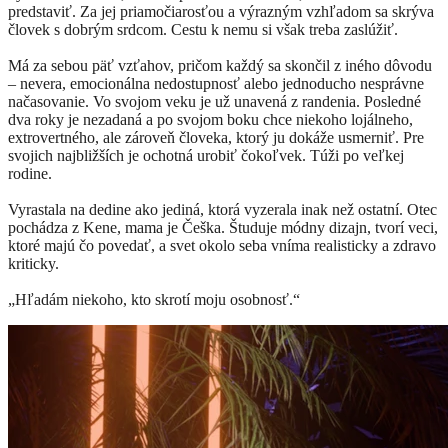
predstaviť. Za jej priamočiarosťou a výrazným vzhľadom sa skrýva
človek s dobrým srdcom. Cestu k nemu si však treba zaslúžiť.
Má za sebou päť vzťahov, pričom každý sa skončil z iného dôvodu
– nevera, emocionálna nedostupnosť alebo jednoducho nesprávne
načasovanie. Vo svojom veku je už unavená z randenia. Posledné
dva roky je nezadaná a po svojom boku chce niekoho lojálneho,
extrovertného, ale zároveň človeka, ktorý ju dokáže usmerniť. Pre
svojich najbližších je ochotná urobiť čokoľvek. Túži po veľkej
rodine.
Vyrastala na dedine ako jediná, ktorá vyzerala inak než ostatní. Otec
pochádza z Kene, mama je Češka. Študuje módny dizajn, tvorí veci,
ktoré majú čo povedať, a svet okolo seba vníma realisticky a zdravo
kriticky.
„Hľadám niekoho, kto skrotí moju osobnosť.“