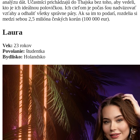
analýzu dát. Účastníci prichádzajú do Thajska bez toho, aby vedeli,
kto je ich ideálnou polovičkou. Ich cieľom je počas šou nadväzovať
vzťahy a odhaliť všetky správne páry. Ak sa im to podarí, rozdelia si
medzi sebou 2,5 milióna českých korún (100 000 eur).
Laura
Vek:
23 rokov
Povolanie:
študentka
Bydlisko:
Holandsko