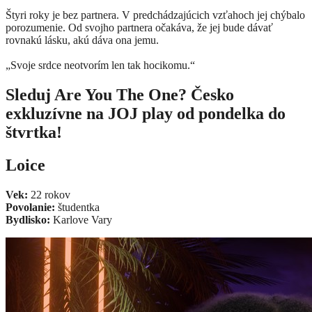
Štyri roky je bez partnera. V predchádzajúcich vzťahoch jej chýbalo
porozumenie. Od svojho partnera očakáva, že jej bude dávať
rovnakú lásku, akú dáva ona jemu.
„Svoje srdce neotvorím len tak hocikomu.“
Sleduj Are You The One? Česko
exkluzívne na JOJ play od pondelka do
štvrtka!
Loice
Vek:
22 rokov
Povolanie:
študentka
Bydlisko:
Karlove Vary