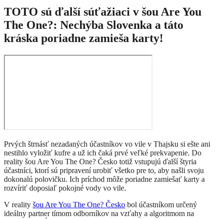
TOTO sú ďalší súťažiaci v šou Are You
The One?: Nechýba Slovenka a táto
kráska poriadne zamieša karty!
Prvých štrnásť nezadaných účastníkov vo vile v Thajsku si ešte ani
nestihlo vyložiť kufre a už ich čaká prvé veľké prekvapenie. Do
reality šou Are You The One? Česko totiž vstupujú ďalší štyria
účastníci, ktorí sú pripravení urobiť všetko pre to, aby našli svoju
dokonalú polovičku. Ich príchod môže poriadne zamiešať karty a
rozvíriť doposiaľ pokojné vody vo vile.
V reality
šou Are You The One? Česko
bol účastníkom určený
ideálny partner tímom odborníkov na vzťahy a algoritmom na