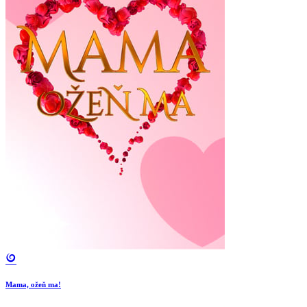
Mama, ožeň ma!