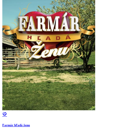
Farmár hľadá ženu