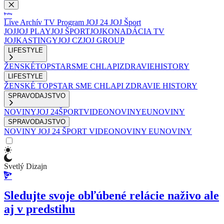
Live
Archív
TV Program
JOJ 24
JOJ Šport
JOJ
JOJ PLAY
JOJ ŠPORT
JOJKO
NADÁCIA TV
JOJ
KASTINGY
JOJ CZ
JOJ GROUP
LIFESTYLE
ŽENSKÉ
TOPSTAR
SME CHLAPI
ZDRAVIE
HISTORY
LIFESTYLE
ŽENSKÉ
TOPSTAR
SME CHLAPI
ZDRAVIE
HISTORY
SPRAVODAJSTVO
NOVINY
JOJ 24
ŠPORT
VIDEONOVINY
EUNOVINY
SPRAVODAJSTVO
NOVINY
JOJ 24
ŠPORT
VIDEONOVINY
EUNOVINY
Svetlý Dizajn
Sledujte svoje obľúbené relácie naživo ale
aj v predstihu