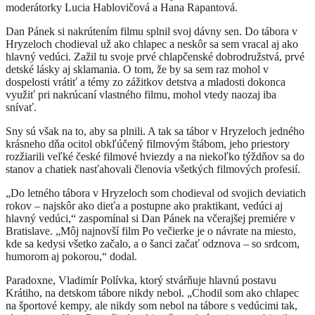
moderátorky Lucia Hablovičová a Hana Rapantová.
Dan Pánek si nakrútením filmu splnil svoj dávny sen. Do tábora v
Hryzeloch chodieval už ako chlapec a neskôr sa sem vracal aj ako
hlavný vedúci. Zažil tu svoje prvé chlapčenské dobrodružstvá, prvé
detské lásky aj sklamania. O tom, že by sa sem raz mohol v
dospelosti vrátiť a témy zo zážitkov detstva a mladosti dokonca
využiť pri nakrúcaní vlastného filmu, mohol vtedy naozaj iba
snívať.
Sny sú však na to, aby sa plnili. A tak sa tábor v Hryzeloch jedného
krásneho dňa ocitol obkľúčený filmovým štábom, jeho priestory
rozžiarili veľké české filmové hviezdy a na niekoľko týždňov sa do
stanov a chatiek nasťahovali členovia všetkých filmových profesií.
„Do letného tábora v Hryzeloch som chodieval od svojich deviatich
rokov – najskôr ako dieťa a postupne ako praktikant, vedúci aj
hlavný vedúci,“ zaspomínal si Dan Pánek na včerajšej premiére v
Bratislave. „Môj najnovší film Po večierke je o návrate na miesto,
kde sa kedysi všetko začalo, a o šanci začať odznova – so srdcom,
humorom aj pokorou,“ dodal.
Paradoxne, Vladimír Polívka, ktorý stvárňuje hlavnú postavu
Krátiho, na detskom tábore nikdy nebol. „Chodil som ako chlapec
na športové kempy, ale nikdy som nebol na tábore s vedúcimi tak,