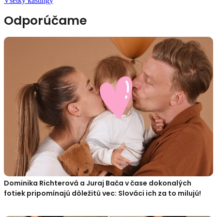
Všetky kastingy
Odporúčame
Dominika Richterová a Juraj Bača v čase dokonalých
fotiek pripomínajú dôležitú vec: Slováci ich za to milujú!