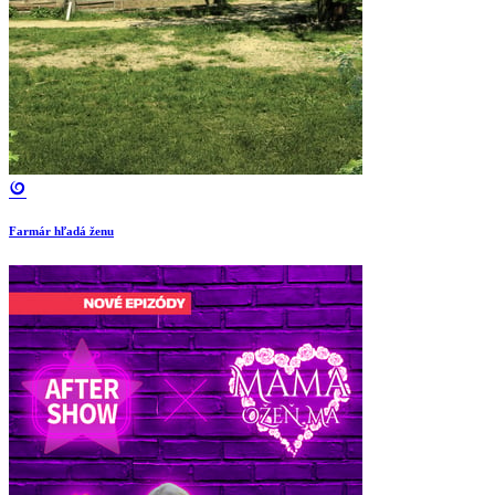
Farmár hľadá ženu