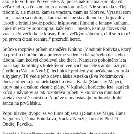
ako je to vo filme Po večierke. Aj počas nakrúcania som objavil
veľa z toho, o čo som touto absenciou prišiel. Nie som teda veľký
táborník, ale miesto, kam sa vraciam, mám na Morave. Vyrastal som
tam, starám sa o dom, s kamarátmi sme stavali bunkre, bojovali v
lesoch a bránili svoje pozície inšpirovaní filmami a fantasy knihami.
Také miesto by som doprial každému – miesto, kam sa človek rád
vracia. Po večierke je krásny film s veľkým záberom, cítil som to už
pri prvom čítaní scenára,“ prezradil herec.
Snímka rozpráva príbeh manažéra Krátiho (Vladimír Polívka), ktorý
na prosbu chorého otca prevezme vedenie chátrajúceho detského
tábora, kam kedysi chodieval ako dieťa. Namiesto pokojného leta
ho čakajú konflikty s kolektívom vedúcich na čele s ambicióznym
Cyrilom (Václav Neužil), technické problémy aj nečakaná kontrola
z hygieny. Tú vedie jeho dávna láska Anežka (Eva Podzimková),
dnes partnerka jeho niekdajšieho rivala Karla (Stanislav Majer),
ktorý má s areálom vlastné plány. V kulisách horúceho leta, starých
krívd a návratov sa tak rozohráva príbeh, v ktorom sa minulosť
stretáva so súčasnosťou. A práve tam dostávajú hrdinovia druhú
šancu na prvú lásku.
Popri hlavnej dvojici sa vo filme objavia aj Stanislav Majer, Hana
Vagnerová, Dana Batulková, Václav Neužil, Jaroslav Plesl či
Ondřej Pavelka.