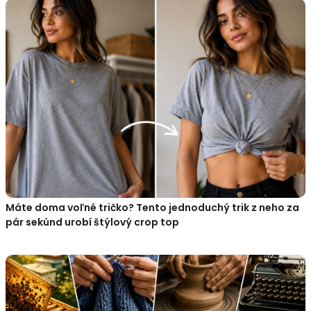
Máte doma voľné tričko? Tento jednoduchý trik z neho za
pár sekúnd urobí štýlový crop top