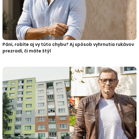
Páni, robíte aj vy túto chybu? Aj spôsob vyhrnutia rukávov
prezradí, či máte štýl