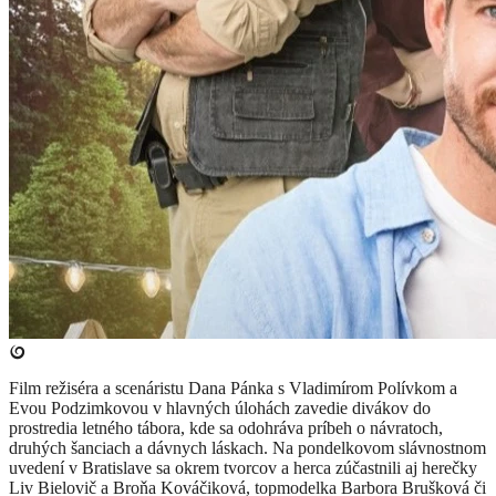
Film režiséra a scenáristu Dana Pánka s Vladimírom Polívkom a
Evou Podzimkovou v hlavných úlohách zavedie divákov do
prostredia letného tábora, kde sa odohráva príbeh o návratoch,
druhých šanciach a dávnych láskach. Na pondelkovom slávnostnom
uvedení v Bratislave sa okrem tvorcov a herca zúčastnili aj herečky
Liv Bielovič a Broňa Kováčiková, topmodelka Barbora Brušková či