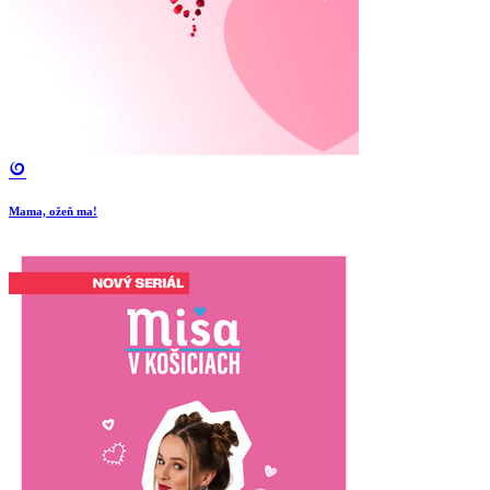
Mama, ožeň ma!