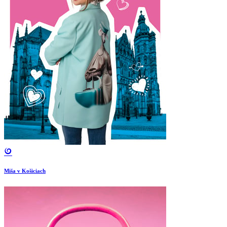
Miša v Košiciach