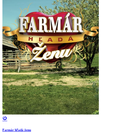
Farmár hľadá ženu