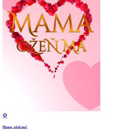
Mama, ožeň ma!