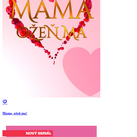
Mama, ožeň ma!