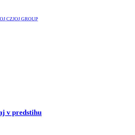
JOJ CZ
JOJ GROUP
aj v predstihu