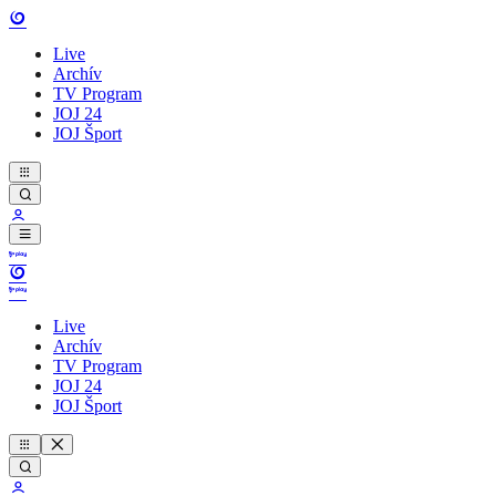
Live
Archív
TV Program
JOJ 24
JOJ Šport
Live
Archív
TV Program
JOJ 24
JOJ Šport