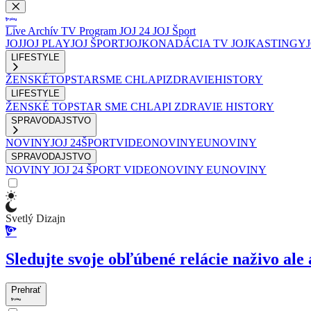
Live
Archív
TV Program
JOJ 24
JOJ Šport
JOJ
JOJ PLAY
JOJ ŠPORT
JOJKO
NADÁCIA TV JOJ
KASTINGY
LIFESTYLE
ŽENSKÉ
TOPSTAR
SME CHLAPI
ZDRAVIE
HISTORY
LIFESTYLE
ŽENSKÉ
TOPSTAR
SME CHLAPI
ZDRAVIE
HISTORY
SPRAVODAJSTVO
NOVINY
JOJ 24
ŠPORT
VIDEONOVINY
EUNOVINY
SPRAVODAJSTVO
NOVINY
JOJ 24
ŠPORT
VIDEONOVINY
EUNOVINY
Svetlý Dizajn
Sledujte svoje obľúbené relácie naživo ale 
Prehrať