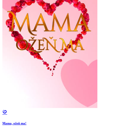
Mama, ožeň ma!