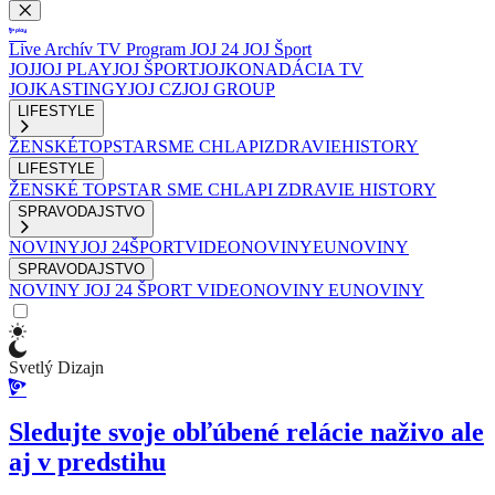
Live
Archív
TV Program
JOJ 24
JOJ Šport
JOJ
JOJ PLAY
JOJ ŠPORT
JOJKO
NADÁCIA TV
JOJ
KASTINGY
JOJ CZ
JOJ GROUP
LIFESTYLE
ŽENSKÉ
TOPSTAR
SME CHLAPI
ZDRAVIE
HISTORY
LIFESTYLE
ŽENSKÉ
TOPSTAR
SME CHLAPI
ZDRAVIE
HISTORY
SPRAVODAJSTVO
NOVINY
JOJ 24
ŠPORT
VIDEONOVINY
EUNOVINY
SPRAVODAJSTVO
NOVINY
JOJ 24
ŠPORT
VIDEONOVINY
EUNOVINY
Svetlý Dizajn
Sledujte svoje obľúbené relácie naživo ale
aj v predstihu