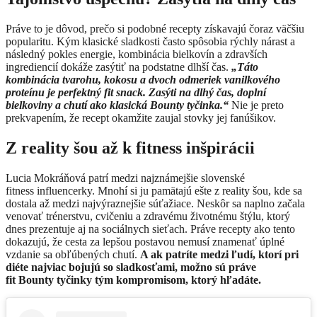
Práve to je dôvod, prečo si podobné recepty získavajú čoraz väčšiu
popularitu. Kým klasické sladkosti často spôsobia rýchly nárast a
následný pokles energie, kombinácia bielkovín a zdravších
ingrediencií dokáže zasýtiť na podstatne dlhší čas.
„Táto
kombinácia tvarohu, kokosu a dvoch odmeriek vanilkového
proteínu je perfektný fit snack. Zasýti na dlhý čas, doplní
bielkoviny a chutí ako klasická Bounty tyčinka.“
Nie je preto
prekvapením, že recept okamžite zaujal stovky jej fanúšikov.
Z reality šou až k fitness inšpirácii
Lucia Mokráňová patrí medzi najznámejšie slovenské
fitness influencerky. Mnohí si ju pamätajú ešte z reality šou, kde sa
dostala až medzi najvýraznejšie súťažiace. Neskôr sa naplno začala
venovať trénerstvu, cvičeniu a zdravému životnému štýlu, ktorý
dnes prezentuje aj na sociálnych sieťach. Práve recepty ako tento
dokazujú, že cesta za lepšou postavou nemusí znamenať úplné
vzdanie sa obľúbených chutí.
A ak patríte medzi ľudí, ktorí pri
diéte najviac bojujú so sladkosťami, možno sú práve
fit Bounty tyčinky tým kompromisom, ktorý hľadáte.