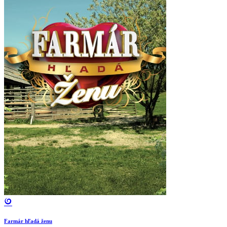
Farmár hľadá ženu