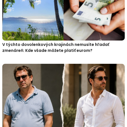
V týchto dovolenkových krajinách nemusíte hľadať
zmenáreň: Kde všade môžete platiť eurom?