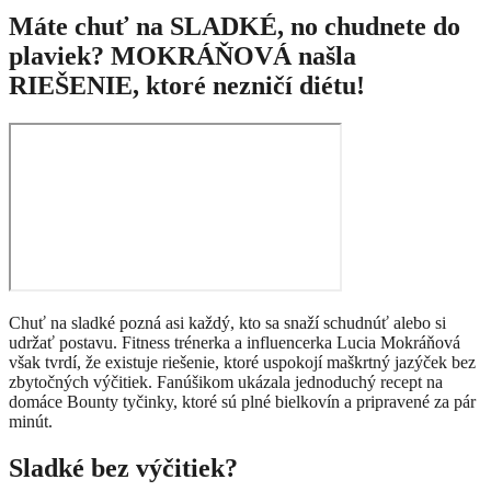
Máte chuť na SLADKÉ, no chudnete do
plaviek? MOKRÁŇOVÁ našla
RIEŠENIE, ktoré nezničí diétu!
Chuť na sladké pozná asi každý, kto sa snaží schudnúť alebo si
udržať postavu. Fitness trénerka a influencerka Lucia Mokráňová
však tvrdí, že existuje riešenie, ktoré uspokojí maškrtný jazýček bez
zbytočných výčitiek. Fanúšikom ukázala jednoduchý recept na
domáce Bounty tyčinky, ktoré sú plné bielkovín a pripravené za pár
minút.
Sladké bez výčitiek?