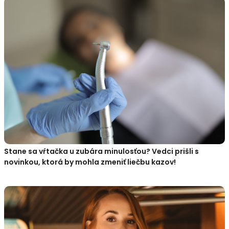
Stane sa vŕtačka u zubára minulosťou? Vedci prišli s
novinkou, ktorá by mohla zmeniť liečbu kazov!