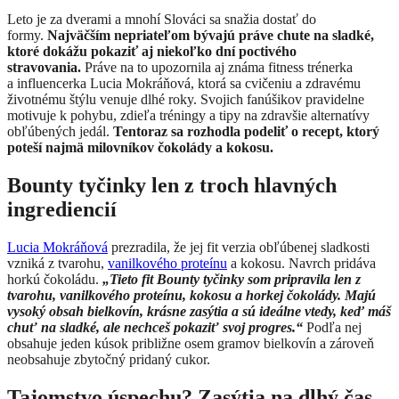
Leto je za dverami a mnohí Slováci sa snažia dostať do
formy.
Najväčším nepriateľom bývajú práve chute na sladké,
ktoré dokážu pokaziť aj niekoľko dní poctivého
stravovania.
Práve na to upozornila aj známa fitness trénerka
a influencerka Lucia Mokráňová, ktorá sa cvičeniu a zdravému
životnému štýlu venuje dlhé roky. Svojich fanúšikov pravidelne
motivuje k pohybu, zdieľa tréningy a tipy na zdravšie alternatívy
obľúbených jedál.
Tentoraz sa rozhodla podeliť o recept, ktorý
poteší najmä milovníkov čokolády a kokosu.
Bounty tyčinky len z troch hlavných
ingrediencií
Lucia Mokráňová
prezradila, že jej fit verzia obľúbenej sladkosti
vzniká z tvarohu,
vanilkového proteínu
a kokosu. Navrch pridáva
horkú čokoládu.
„Tieto fit Bounty tyčinky som pripravila len z
tvarohu, vanilkového proteínu, kokosu a horkej čokolády. Majú
vysoký obsah bielkovín, krásne zasýtia a sú ideálne vtedy, keď máš
chuť na sladké, ale nechceš pokaziť svoj progres.“
Podľa nej
obsahuje jeden kúsok približne osem gramov bielkovín a zároveň
neobsahuje zbytočný pridaný cukor.
Tajomstvo úspechu? Zasýtia na dlhý čas