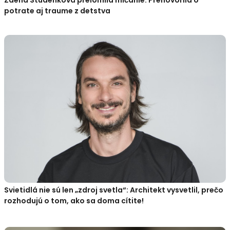
Zdena Studenková prelomila mlčanie: Prehovorila o
potrate aj traume z detstva
Svietidlá nie sú len „zdroj svetla“: Architekt vysvetlil, prečo
rozhodujú o tom, ako sa doma cítite!