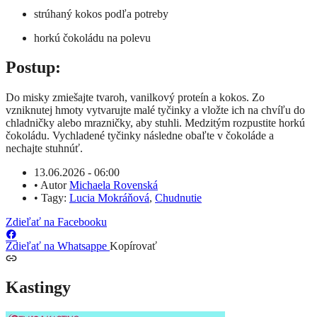
strúhaný kokos podľa potreby
horkú čokoládu na polevu
Postup:
Do misky zmiešajte tvaroh, vanilkový proteín a kokos. Zo
vzniknutej hmoty vytvarujte malé tyčinky a vložte ich na chvíľu do
chladničky alebo mrazničky, aby stuhli. Medzitým rozpustite horkú
čokoládu. Vychladené tyčinky následne obaľte v čokoláde a
nechajte stuhnúť.
13.06.2026 - 06:00
•
Autor
Michaela Rovenská
•
Tagy:
Lucia Mokráňová
,
Chudnutie
Zdieľať na Facebooku
Zdieľať na Whatsappe
Kopírovať
Kastingy