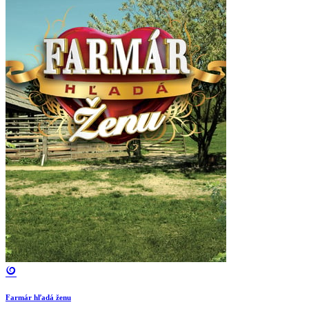
Farmár hľadá ženu