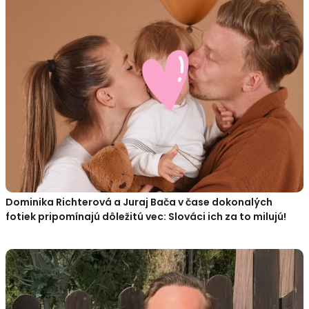
Dominika Richterová a Juraj Bača v čase dokonalých
fotiek pripomínajú dôležitú vec: Slováci ich za to milujú!