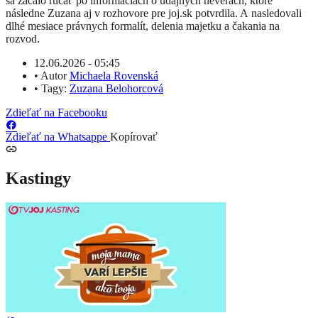
sa začalo rúcať po informáciách o údajných neverách, ktoré
následne Zuzana aj v rozhovore pre joj.sk potvrdila. A nasledovali
dlhé mesiace právnych formalít, delenia majetku a čakania na
rozvod.
12.06.2026 - 05:45
•
Autor
Michaela Rovenská
•
Tagy:
Zuzana Belohorcová
Zdieľať na Facebooku
Zdieľať na Whatsappe
Kopírovať
Kastingy