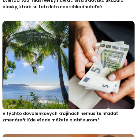
Zvierací vzor hlási veľký návrat: Sisa Sklovská ukázala
plavky, ktoré sú toto leto neprehliadnuteľné
V týchto dovolenkových krajinách nemusíte hľadať
zmenáreň: Kde všade môžete platiť eurom?