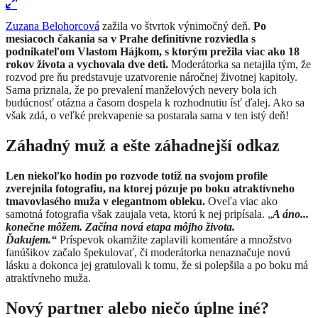
Zuzana Belohorcová
zažila vo štvrtok výnimočný deň.
Po
mesiacoch čakania sa v Prahe definitívne rozviedla s
podnikateľom Vlastom Hájkom, s ktorým prežila viac ako 18
rokov života a vychovala dve deti.
Moderátorka sa netajila tým, že
rozvod pre ňu predstavuje uzatvorenie náročnej životnej kapitoly.
Sama priznala, že po prevalení manželových nevery bola ich
budúcnosť otázna a časom dospela k rozhodnutiu ísť ďalej. Ako sa
však zdá, o veľké prekvapenie sa postarala sama v ten istý deň!
Záhadný muž a ešte záhadnejší odkaz
Len niekoľko hodín po rozvode totiž na svojom profile
zverejnila fotografiu, na ktorej pózuje po boku atraktívneho
tmavovlasého muža v elegantnom obleku.
Oveľa viac ako
samotná fotografia však zaujala veta, ktorú k nej pripísala. „
A áno...
konečne môžem. Začína nová etapa môjho života.
Ďakujem.“
Príspevok okamžite zaplavili komentáre a množstvo
fanúšikov začalo špekulovať, či moderátorka nenaznačuje novú
lásku a dokonca jej gratulovali k tomu, že si polepšila a po boku má
atraktívneho muža.
Nový partner alebo niečo úplne iné?