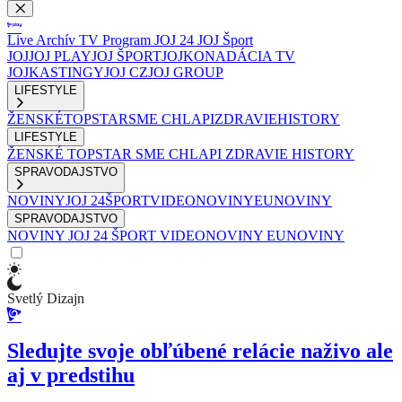
Live
Archív
TV Program
JOJ 24
JOJ Šport
JOJ
JOJ PLAY
JOJ ŠPORT
JOJKO
NADÁCIA TV
JOJ
KASTINGY
JOJ CZ
JOJ GROUP
LIFESTYLE
ŽENSKÉ
TOPSTAR
SME CHLAPI
ZDRAVIE
HISTORY
LIFESTYLE
ŽENSKÉ
TOPSTAR
SME CHLAPI
ZDRAVIE
HISTORY
SPRAVODAJSTVO
NOVINY
JOJ 24
ŠPORT
VIDEONOVINY
EUNOVINY
SPRAVODAJSTVO
NOVINY
JOJ 24
ŠPORT
VIDEONOVINY
EUNOVINY
Svetlý Dizajn
Sledujte svoje obľúbené relácie naživo ale
aj v predstihu