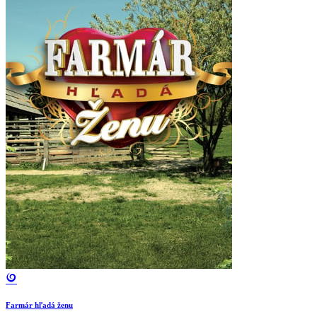
Farmár hľadá ženu