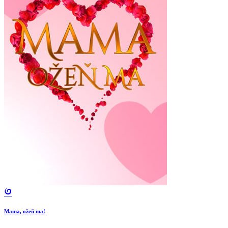
Mama, ožeň ma!