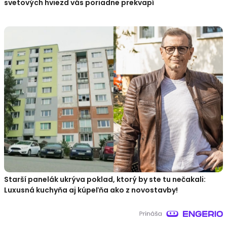
svetových hviezd vás poriadne prekvapí
Starší panelák ukrýva poklad, ktorý by ste tu nečakali:
Luxusná kuchyňa aj kúpeľňa ako z novostavby!