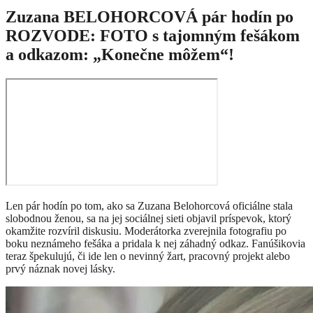
Zuzana BELOHORCOVÁ pár hodín po
ROZVODE: FOTO s tajomným fešákom
a odkazom: „Konečne môžem“!
Len pár hodín po tom, ako sa Zuzana Belohorcová oficiálne stala
slobodnou ženou, sa na jej sociálnej sieti objavil príspevok, ktorý
okamžite rozvíril diskusiu. Moderátorka zverejnila fotografiu po
boku neznámeho fešáka a pridala k nej záhadný odkaz. Fanúšikovia
teraz špekulujú, či ide len o nevinný žart, pracovný projekt alebo
prvý náznak novej lásky.