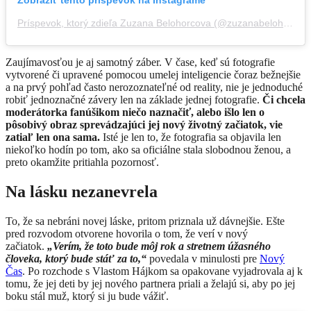
Zobraziť tento príspevok na Instagrame
Príspevok, ktorý zdieľa Zuzana Belohorcova (@zuzanabelohorcova)
Zaujímavosťou je aj samotný záber. V čase, keď sú fotografie
vytvorené či upravené pomocou umelej inteligencie čoraz bežnejšie
a na prvý pohľad často nerozoznateľné od reality, nie je jednoduché
robiť jednoznačné závery len na základe jednej fotografie.
Či chcela
moderátorka fanúšikom niečo naznačiť, alebo išlo len o
pôsobivý obraz sprevádzajúci jej nový životný začiatok, vie
zatiaľ len ona sama.
Isté je len to, že fotografia sa objavila len
niekoľko hodín po tom, ako sa oficiálne stala slobodnou ženou, a
preto okamžite pritiahla pozornosť.
Na lásku nezanevrela
To, že sa nebráni novej láske, pritom priznala už dávnejšie. Ešte
pred rozvodom otvorene hovorila o tom, že verí v nový
začiatok.
„Verím, že toto bude môj rok a stretnem úžasného
človeka, ktorý bude stáť za to,“
povedala v minulosti pre
Nový
Čas
. Po rozchode s Vlastom Hájkom sa opakovane vyjadrovala aj k
tomu, že jej deti by jej nového partnera priali a želajú si, aby po jej
boku stál muž, ktorý si ju bude vážiť.