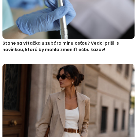
Stane sa vŕtačka u zubára minulosťou? Vedci prišli s
novinkou, ktorá by mohla zmeniť liečbu kazov!