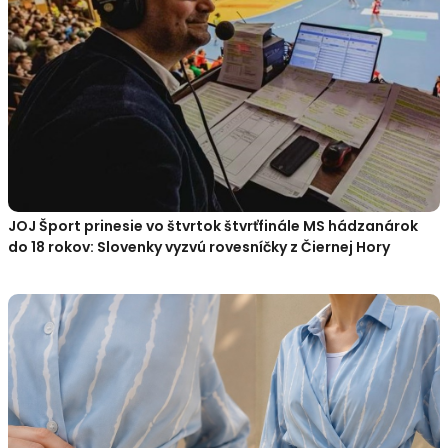
JOJ Šport prinesie vo štvrtok štvrťfinále MS hádzanárok
do 18 rokov: Slovenky vyzvú rovesníčky z Čiernej Hory