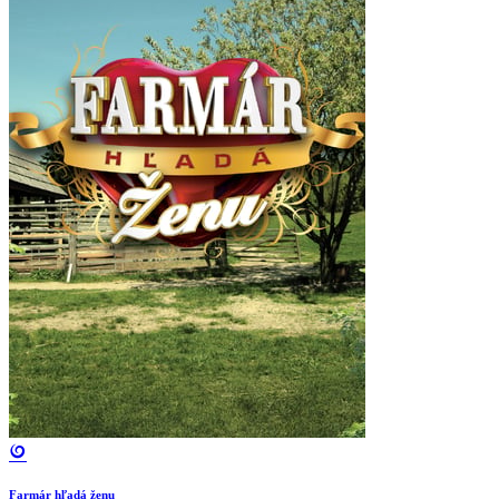
Farmár hľadá ženu