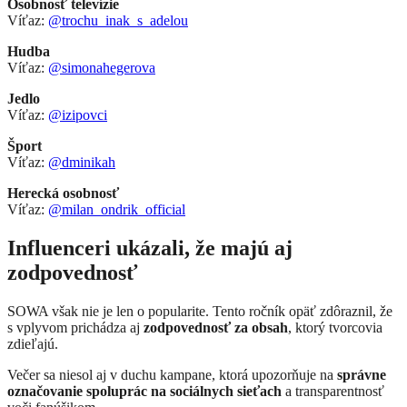
Osobnosť televízie
Víťaz:
@trochu_inak_s_adelou
Hudba
Víťaz:
@simonahegerova
Jedlo
Víťaz:
@izipovci
Šport
Víťaz:
@dminikah
Herecká osobnosť
Víťaz:
@milan_ondrik_official
Influenceri ukázali, že majú aj
zodpovednosť
SOWA však nie je len o popularite. Tento ročník opäť zdôraznil, že
s vplyvom prichádza aj
zodpovednosť za obsah
, ktorý tvorcovia
zdieľajú.
Večer sa niesol aj v duchu kampane, ktorá upozorňuje na
správne
označovanie spoluprác na sociálnych sieťach
a transparentnosť