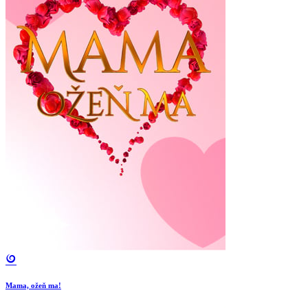
Mama, ožeň ma!