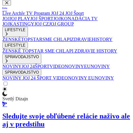
Live
Archív
TV Program
JOJ 24
JOJ Šport
JOJ
JOJ PLAY
JOJ ŠPORT
JOJKO
NADÁCIA TV
JOJ
KASTINGY
JOJ CZ
JOJ GROUP
LIFESTYLE
ŽENSKÉ
TOPSTAR
SME CHLAPI
ZDRAVIE
HISTORY
LIFESTYLE
ŽENSKÉ
TOPSTAR
SME CHLAPI
ZDRAVIE
HISTORY
SPRAVODAJSTVO
NOVINY
JOJ 24
ŠPORT
VIDEONOVINY
EUNOVINY
SPRAVODAJSTVO
NOVINY
JOJ 24
ŠPORT
VIDEONOVINY
EUNOVINY
Svetlý Dizajn
Sledujte svoje obľúbené relácie naživo ale
aj v predstihu