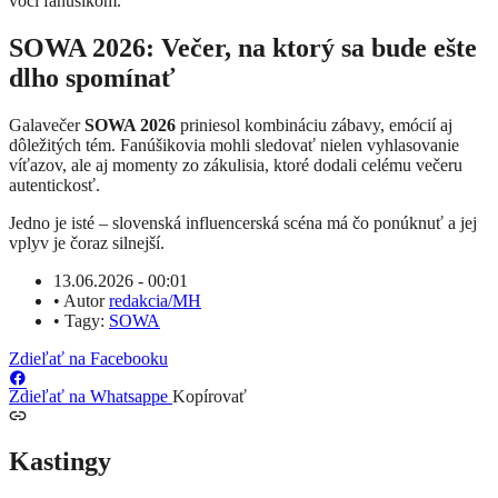
voči fanúšikom.
SOWA 2026: Večer, na ktorý sa bude ešte
dlho spomínať
Galavečer
SOWA 2026
priniesol kombináciu zábavy, emócií aj
dôležitých tém. Fanúšikovia mohli sledovať nielen vyhlasovanie
víťazov, ale aj momenty zo zákulisia, ktoré dodali celému večeru
autentickosť.
Jedno je isté – slovenská influencerská scéna má čo ponúknuť a jej
vplyv je čoraz silnejší.
13.06.2026 - 00:01
•
Autor
redakcia/MH
•
Tagy:
SOWA
Zdieľať na Facebooku
Zdieľať na Whatsappe
Kopírovať
Kastingy