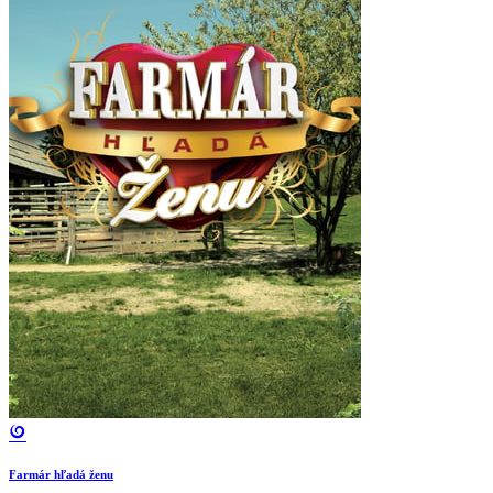
Farmár hľadá ženu