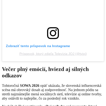
Zobraziť tento príspevok na Instagrame
Príspevok, ktorý zdieľa Televízia JOJ (@tvjoj)
Večer plný emócií, hviezd aj silných
odkazov
Tohtoročná
SOWA 2026
opäť ukázala, že slovenská influencerská
scéna má obrovský dosah aj zodpovednosť. Na jednom pódiu sa
stretli najznámejšie mená sociálnych sietí, televízie aj online tvorby,
aby oslávili to najlepšie, čo za posledný rok vzniklo.