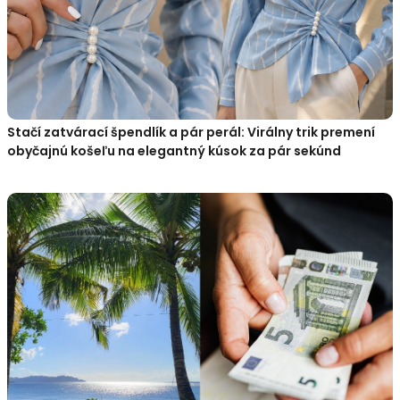
Stačí zatvárací špendlík a pár perál: Virálny trik premení
obyčajnú košeľu na elegantný kúsok za pár sekúnd