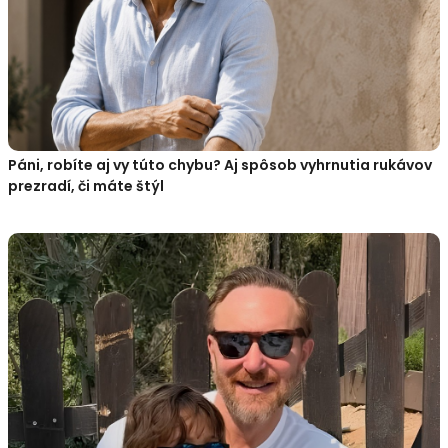
Páni, robíte aj vy túto chybu? Aj spôsob vyhrnutia rukávov
prezradí, či máte štýl