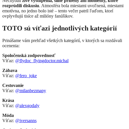
Nechýbali
živé vystúpenia, silné príbehy ani momenty, ktoré
rozprúdili diskusiu
. Atmosféra bola miestami uvoľnená, miestami
emotívna, no jedno bolo isté – tento večer patril ľuďom, ktorí
ovplyvňujú tisíce až milióny fanúšikov.
TOTO sú víťazi jednotlivých kategórií
Prinášame vám prehľad všetkých kategórií, v ktorých sa rozdávali
ocenenia:
Spoločenská zodpovednosť
Víťaz:
@flydoc_flyingdoctor.michal
Zábava
Víťaz:
@fero_joke
Cestovanie
Víťaz:
@milanbezmapy
Krása
Víťaz:
@alexgodaly
Móda
Víťaz:
@iversanns