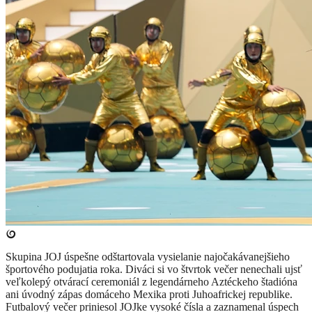
Skupina JOJ úspešne odštartovala vysielanie najočakávanejšieho
športového podujatia roka. Diváci si vo štvrtok večer nenechali ujsť
veľkolepý otvárací ceremoniál z legendárneho Aztéckeho štadióna
ani úvodný zápas domáceho Mexika proti Juhoafrickej republike.
Futbalový večer priniesol JOJke vysoké čísla a zaznamenal úspech