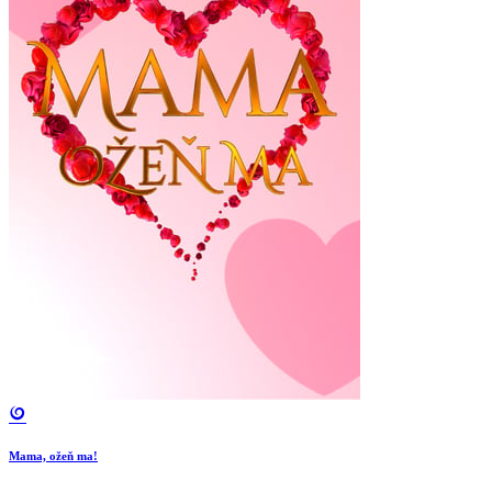
Mama, ožeň ma!