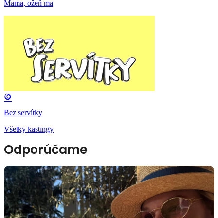
Mama, ožeň ma
Bez servítky
Všetky kastingy
Odporúčame