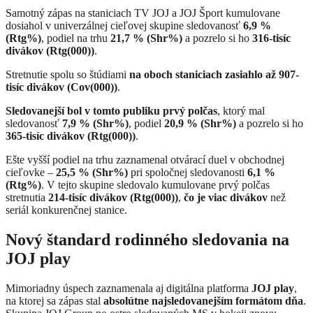
Samotný zápas na staniciach TV JOJ a JOJ Šport kumulovane
dosiahol v univerzálnej cieľovej skupine sledovanosť
6,9 %
(Rtg%)
, podiel na trhu
21,7 % (Shr%)
a pozrelo si ho
316-tisíc
divákov (Rtg(000))
.
Stretnutie spolu so štúdiami
na oboch staniciach zasiahlo až 907-
tisíc divákov (Cov(000))
.
Sledovanejší bol v tomto publiku prvý polčas
, ktorý mal
sledovanosť
7,9 % (Shr%)
, podiel
20,9 % (Shr%)
a pozrelo si ho
365-tisíc divákov (Rtg(000))
.
Ešte vyšší podiel na trhu zaznamenal otvárací duel v obchodnej
cieľovke –
25,5 % (Shr%)
pri spoločnej sledovanosti
6,1 %
(Rtg%)
. V tejto skupine sledovalo kumulovane prvý polčas
stretnutia
214-tisíc divákov (Rtg(000))
,
čo je viac divákov
než
seriál konkurenčnej stanice.
Nový štandard rodinného sledovania na
JOJ play
Mimoriadny úspech zaznamenala aj digitálna platforma
JOJ play
,
na ktorej sa zápas stal
absolútne najsledovanejším formátom dňa
.