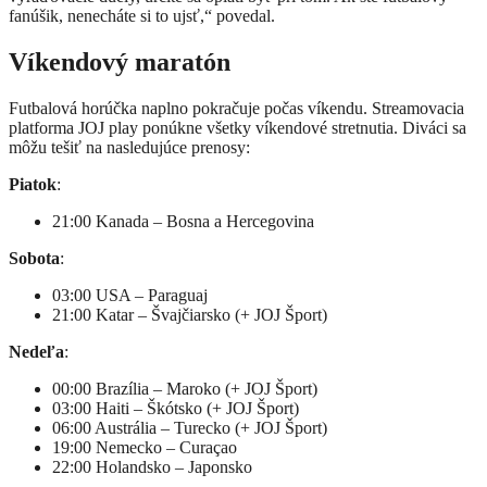
fanúšik, nenecháte si to ujsť,“ povedal.
Víkendový maratón
Futbalová horúčka naplno pokračuje počas víkendu. Streamovacia
platforma JOJ play ponúkne všetky víkendové stretnutia. Diváci sa
môžu tešiť na nasledujúce prenosy:
Piatok
:
21:00 Kanada – Bosna a Hercegovina
Sobota
:
03:00 USA – Paraguaj
21:00 Katar – Švajčiarsko (+ JOJ Šport)
Nedeľa
:
00:00 Brazília – Maroko (+ JOJ Šport)
03:00 Haiti – Škótsko (+ JOJ Šport)
06:00 Austrália – Turecko (+ JOJ Šport)
19:00 Nemecko – Curaçao
22:00 Holandsko – Japonsko