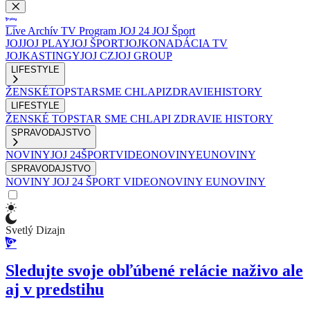
Live
Archív
TV Program
JOJ 24
JOJ Šport
JOJ
JOJ PLAY
JOJ ŠPORT
JOJKO
NADÁCIA TV
JOJ
KASTINGY
JOJ CZ
JOJ GROUP
LIFESTYLE
ŽENSKÉ
TOPSTAR
SME CHLAPI
ZDRAVIE
HISTORY
LIFESTYLE
ŽENSKÉ
TOPSTAR
SME CHLAPI
ZDRAVIE
HISTORY
SPRAVODAJSTVO
NOVINY
JOJ 24
ŠPORT
VIDEONOVINY
EUNOVINY
SPRAVODAJSTVO
NOVINY
JOJ 24
ŠPORT
VIDEONOVINY
EUNOVINY
Svetlý Dizajn
Sledujte svoje obľúbené relácie naživo ale
aj v predstihu