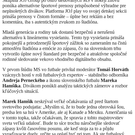
Skupina JOJ Group po ostro sledovaných MS v hokeji znovu
ponúka alternatívne športové prenosy prispôsobené výhradne pre
neplnoletých divákov. Platforma JOJ play vo svojej detskej sekcii
prináša prenosy v čistom formáte – úplne bez reklám a bez
komentára, iba s autentickým zvukom zo štadióna.
Mladá generácia a rodiny tak dostanú bezpečnú a nerušenú
alternatívu k lineárnemu vysielaniu. Tento typ vysielania prináša
pokojnejší a prirodzenejší športový zážitok so zameraním na čistú
atmosféru štadióna a emócie zo zápasu, čo na slovenskom trhu
vytvorilo úplne nový štandard pre bezpečné a atraktívne spoločné
rodinné sledovanie vekovo vhodného digitálneho obsahu.
V prvom štúdiu MS vo futbale privítal moderátor
Tomáš Horváth
vzácnych hostí v roli futbalových expertov – stabilného odborníka
Andreja Perneckého
a ikonu slovenského futbalu
Mareka
Hamšíka
. Divákom ponúkli analýzu taktických zámerov a rozbor
kľúčových situácií.
Marek Hamšík
neskrýval veľké očakávania už pred štartom
svetového podujatia: „Myslím si, že to bude jedna obrovská šou,
predsa len sa hrá v Amerike, ale aj Kanade a Mexiku. Američania sú
v tomto topka, takže očakávam, že spravia z tohto majstrovstiev
sveta veľkú udalosť. Bude to síce trochu náročnejšie sledovať
zápasy kvôli časovému posunu, ale keď stoja za to a pôjdu
vyraďovacie duely, určite sa oplatí byť pri tom. Ak ste futbalový