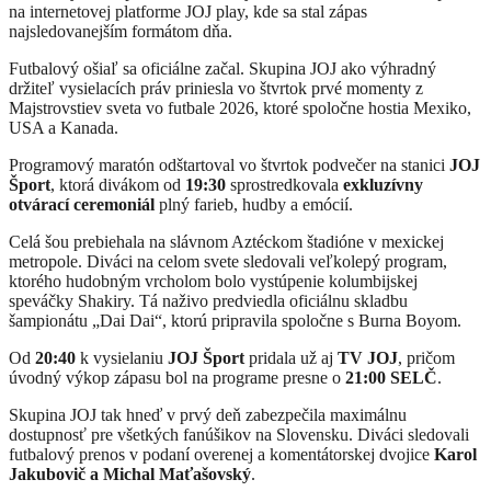
na internetovej platforme JOJ play, kde sa stal zápas
najsledovanejším formátom dňa.
Futbalový ošiaľ sa oficiálne začal. Skupina JOJ ako výhradný
držiteľ vysielacích práv priniesla vo štvrtok prvé momenty z
Majstrovstiev sveta vo futbale 2026, ktoré spoločne hostia Mexiko,
USA a Kanada.
Programový maratón odštartoval vo štvrtok podvečer na stanici
JOJ
Šport
, ktorá divákom od
19:30
sprostredkovala
exkluzívny
otvárací ceremoniál
plný farieb, hudby a emócií.
Celá šou prebiehala na slávnom Aztéckom štadióne v mexickej
metropole. Diváci na celom svete sledovali veľkolepý program,
ktorého hudobným vrcholom bolo vystúpenie kolumbijskej
speváčky Shakiry. Tá naživo predviedla oficiálnu skladbu
šampionátu „Dai Dai“, ktorú pripravila spoločne s Burna Boyom.
Od
20:40
k vysielaniu
JOJ Šport
pridala už aj
TV JOJ
, pričom
úvodný výkop zápasu bol na programe presne o
21:00 SELČ
.
Skupina JOJ tak hneď v prvý deň zabezpečila maximálnu
dostupnosť pre všetkých fanúšikov na Slovensku. Diváci sledovali
futbalový prenos v podaní overenej a komentátorskej dvojice
Karol
Jakubovič a Michal Maťašovský
.