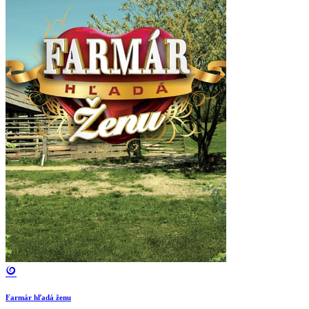
Farmár hľadá ženu