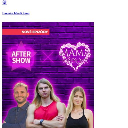
Farmár hľadá ženu