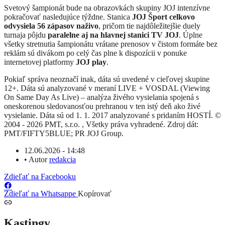
Svetový šampionát bude na obrazovkách skupiny JOJ intenzívne
pokračovať nasledujúce týždne. Stanica
JOJ Šport celkovo
odvysiela 56 zápasov naživo
, pričom tie najdôležitejšie duely
turnaja pôjdu
paralelne aj na hlavnej stanici TV JOJ
. Úplne
všetky stretnutia šampionátu vrátane prenosov v čistom formáte bez
reklám sú divákom po celý čas plne k dispozícii v ponuke
internetovej platformy
JOJ play
.
Pokiaľ správa neoznačí inak, dáta sú uvedené v cieľovej skupine
12+. Dáta sú analyzované v meraní LIVE + VOSDAL (Viewing
On Same Day As Live) – analýza živého vysielania spojená s
oneskorenou sledovanosťou prehranou v ten istý deň ako živé
vysielanie. Dáta sú od 1. 1. 2017 analyzované s pridaním HOSTÍ. ©
2004 - 2026 PMT, s.r.o. , Všetky práva vyhradené. Zdroj dát:
PMT/FIFTY5BLUE; PR JOJ Group.
12.06.2026 - 14:48
•
Autor
redakcia
Zdieľať na Facebooku
Zdieľať na Whatsappe
Kopírovať
Kastingy