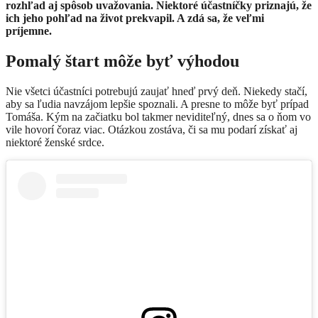
rozhľad aj spôsob uvažovania. Niektoré účastníčky priznajú, že
ich jeho pohľad na život prekvapil. A zdá sa, že veľmi
príjemne.
Pomalý štart môže byť výhodou
Nie všetci účastníci potrebujú zaujať hneď prvý deň. Niekedy stačí,
aby sa ľudia navzájom lepšie spoznali. A presne to môže byť prípad
Tomáša. Kým na začiatku bol takmer neviditeľný, dnes sa o ňom vo
vile hovorí čoraz viac. Otázkou zostáva, či sa mu podarí získať aj
niektoré ženské srdce.