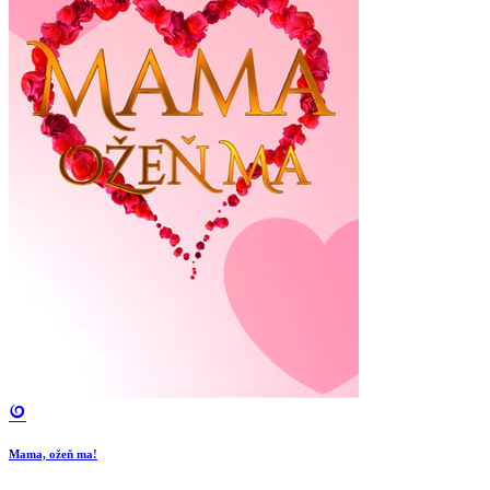
Mama, ožeň ma!