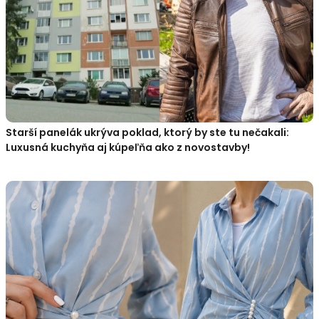
Starší panelák ukrýva poklad, ktorý by ste tu nečakali:
Luxusná kuchyňa aj kúpeľňa ako z novostavby!