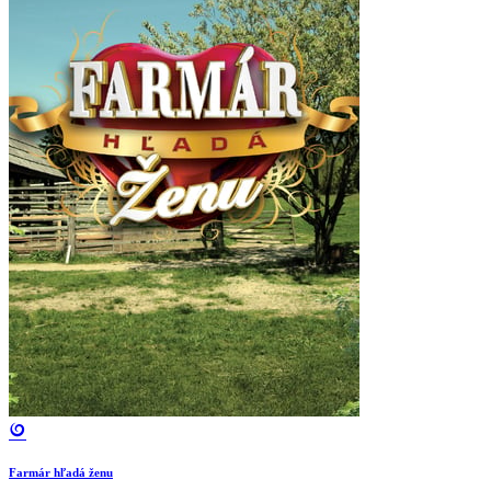
Farmár hľadá ženu