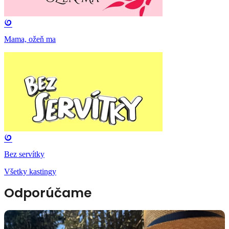
Mama, ožeň ma
Bez servítky
Všetky kastingy
Odporúčame