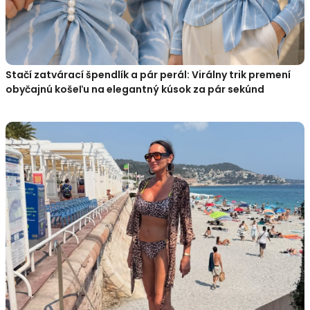
Stačí zatvárací špendlík a pár perál: Virálny trik premení
obyčajnú košeľu na elegantný kúsok za pár sekúnd