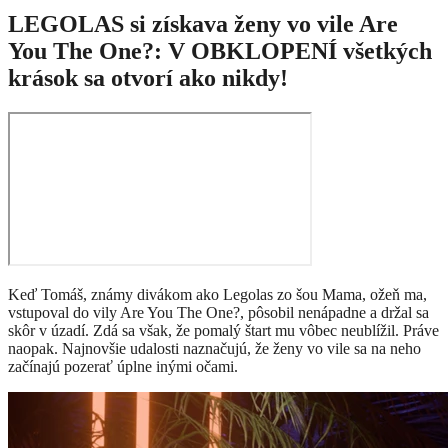
LEGOLAS si získava ženy vo vile Are
You The One?: V OBKLOPENÍ všetkých
krások sa otvorí ako nikdy!
Keď Tomáš, známy divákom ako Legolas zo šou Mama, ožeň ma,
vstupoval do vily Are You The One?, pôsobil nenápadne a držal sa
skôr v úzadí. Zdá sa však, že pomalý štart mu vôbec neublížil. Práve
naopak. Najnovšie udalosti naznačujú, že ženy vo vile sa na neho
začínajú pozerať úplne inými očami.