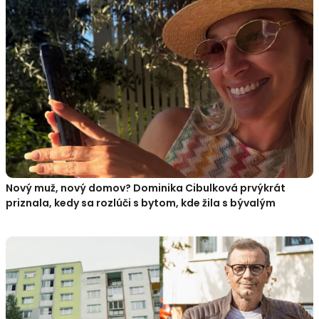
Nový muž, nový domov? Dominika Cibulková prvýkrát
priznala, kedy sa rozlúči s bytom, kde žila s bývalým