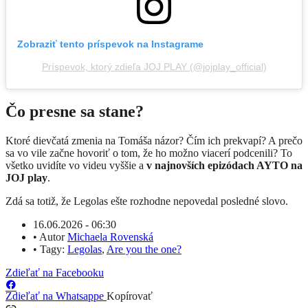
Zobraziť tento príspevok na Instagrame
Príspevok, ktorý zdieľa JOJ PLAY (@jojplay_official)
Čo presne sa stane?
Ktoré dievčatá zmenia na Tomáša názor? Čím ich prekvapí? A prečo
sa vo vile začne hovoriť o tom, že ho možno viacerí podcenili? To
všetko uvidíte vo videu vyššie a
v najnovších epizódach AYTO na
JOJ play
.
Zdá sa totiž, že Legolas ešte rozhodne nepovedal posledné slovo.
16.06.2026 - 06:30
•
Autor
Michaela Rovenská
•
Tagy:
Legolas
,
Are you the one?
Zdieľať na Facebooku
Zdieľať na Whatsappe
Kopírovať