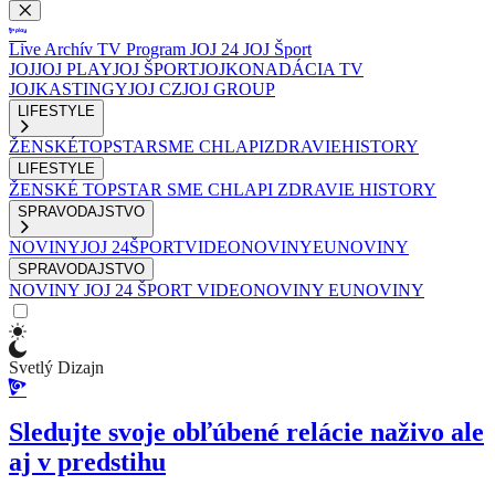
Live
Archív
TV Program
JOJ 24
JOJ Šport
JOJ
JOJ PLAY
JOJ ŠPORT
JOJKO
NADÁCIA TV
JOJ
KASTINGY
JOJ CZ
JOJ GROUP
LIFESTYLE
ŽENSKÉ
TOPSTAR
SME CHLAPI
ZDRAVIE
HISTORY
LIFESTYLE
ŽENSKÉ
TOPSTAR
SME CHLAPI
ZDRAVIE
HISTORY
SPRAVODAJSTVO
NOVINY
JOJ 24
ŠPORT
VIDEONOVINY
EUNOVINY
SPRAVODAJSTVO
NOVINY
JOJ 24
ŠPORT
VIDEONOVINY
EUNOVINY
Svetlý Dizajn
Sledujte svoje obľúbené relácie naživo ale
aj v predstihu