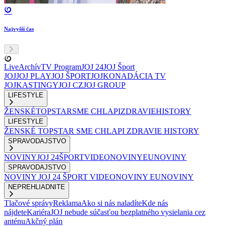
Najvyšší čas
Live
Archív
TV Program
JOJ 24
JOJ Šport
JOJ
JOJ PLAY
JOJ ŠPORT
JOJKO
NADÁCIA TV
JOJ
KASTINGY
JOJ CZ
JOJ GROUP
LIFESTYLE
ŽENSKÉ
TOPSTAR
SME CHLAPI
ZDRAVIE
HISTORY
LIFESTYLE
ŽENSKÉ
TOPSTAR
SME CHLAPI
ZDRAVIE
HISTORY
SPRAVODAJSTVO
NOVINY
JOJ 24
ŠPORT
VIDEONOVINY
EUNOVINY
SPRAVODAJSTVO
NOVINY
JOJ 24
ŠPORT
VIDEONOVINY
EUNOVINY
NEPREHLIADNITE
Tlačové správy
Reklama
Ako si nás naladíte
Kde nás
nájdete
Kariéra
JOJ nebude súčasťou bezplatného vysielania cez
anténu
Akčný plán