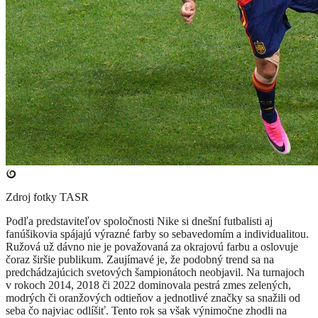
Zdroj fotky
TASR
Podľa predstaviteľov spoločnosti Nike si dnešní futbalisti aj
fanúšikovia spájajú výrazné farby so sebavedomím a individualitou.
Ružová už dávno nie je považovaná za okrajovú farbu a oslovuje
čoraz širšie publikum. Zaujímavé je, že podobný trend sa na
predchádzajúcich svetových šampionátoch neobjavil. Na turnajoch
v rokoch 2014, 2018 či 2022 dominovala pestrá zmes zelených,
modrých či oranžových odtieňov a jednotlivé značky sa snažili od
seba čo najviac odlíšiť. Tento rok sa však výnimočne zhodli na