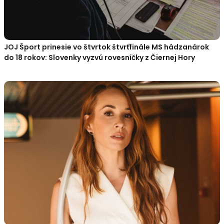
JOJ Šport prinesie vo štvrtok štvrťfinále MS hádzanárok
do 18 rokov: Slovenky vyzvú rovesníčky z Čiernej Hory