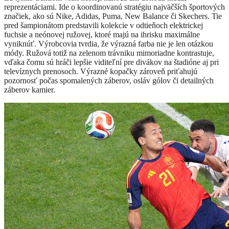
reprezentáciami. Ide o koordinovanú stratégiu najväčších športových
značiek, ako sú
Nike
,
Adidas
,
Puma
,
New Balance
či
Skechers
. Tie
pred šampionátom predstavili kolekcie v odtieňoch elektrickej
fuchsie a neónovej ružovej, ktoré majú na ihrisku maximálne
vyniknúť.
Výrobcovia tvrdia, že výrazná farba nie je len otázkou
módy. Ružová totiž na zelenom trávniku mimoriadne kontrastuje,
vďaka čomu sú hráči lepšie viditeľní pre divákov na štadióne aj pri
televíznych prenosoch. Výrazné kopačky zároveň priťahujú
pozornosť počas spomalených záberov, osláv gólov či detailných
záberov kamier.