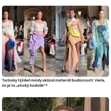
Turínsky týždeň módy ukázal materiál budúcnosti: Viete,
čo je to „etický hodváb“?