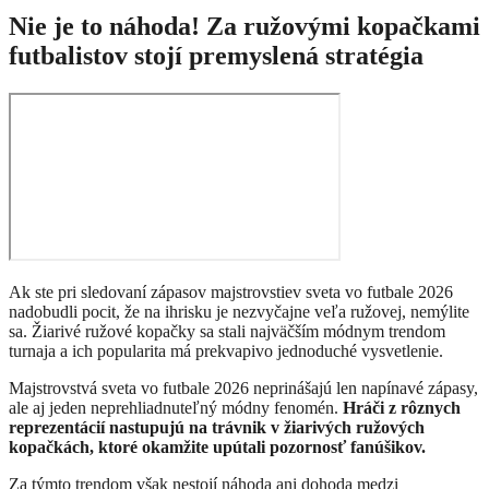
Nie je to náhoda! Za ružovými kopačkami
futbalistov stojí premyslená stratégia
Ak ste pri sledovaní zápasov majstrovstiev sveta vo futbale 2026
nadobudli pocit, že na ihrisku je nezvyčajne veľa ružovej, nemýlite
sa. Žiarivé ružové kopačky sa stali najväčším módnym trendom
turnaja a ich popularita má prekvapivo jednoduché vysvetlenie.
Majstrovstvá sveta vo futbale 2026 neprinášajú len napínavé zápasy,
ale aj jeden neprehliadnuteľný módny fenomén.
Hráči z rôznych
reprezentácií nastupujú na trávnik v žiarivých ružových
kopačkách, ktoré okamžite upútali pozornosť fanúšikov.
Za týmto trendom však nestojí náhoda ani dohoda medzi