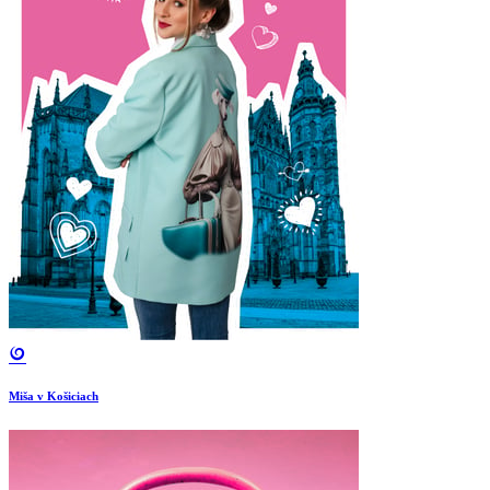
Miša v Košiciach