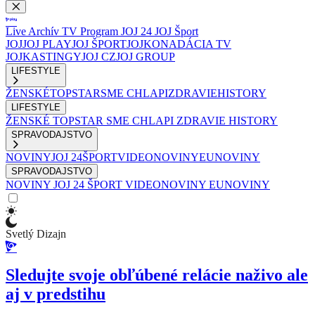
Live
Archív
TV Program
JOJ 24
JOJ Šport
JOJ
JOJ PLAY
JOJ ŠPORT
JOJKO
NADÁCIA TV
JOJ
KASTINGY
JOJ CZ
JOJ GROUP
LIFESTYLE
ŽENSKÉ
TOPSTAR
SME CHLAPI
ZDRAVIE
HISTORY
LIFESTYLE
ŽENSKÉ
TOPSTAR
SME CHLAPI
ZDRAVIE
HISTORY
SPRAVODAJSTVO
NOVINY
JOJ 24
ŠPORT
VIDEONOVINY
EUNOVINY
SPRAVODAJSTVO
NOVINY
JOJ 24
ŠPORT
VIDEONOVINY
EUNOVINY
Svetlý Dizajn
Sledujte svoje obľúbené relácie naživo ale
aj v predstihu