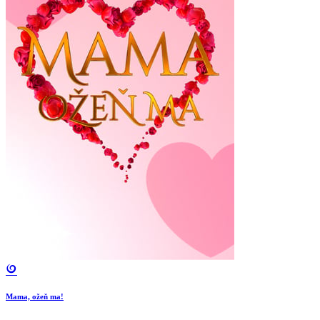
Mama, ožeň ma!