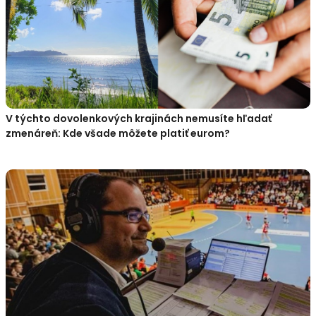
V týchto dovolenkových krajinách nemusíte hľadať
zmenáreň: Kde všade môžete platiť eurom?