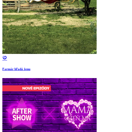
Farmár hľadá ženu