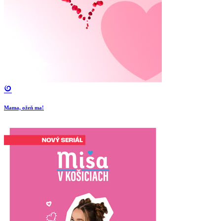
Mama, ožeň ma!