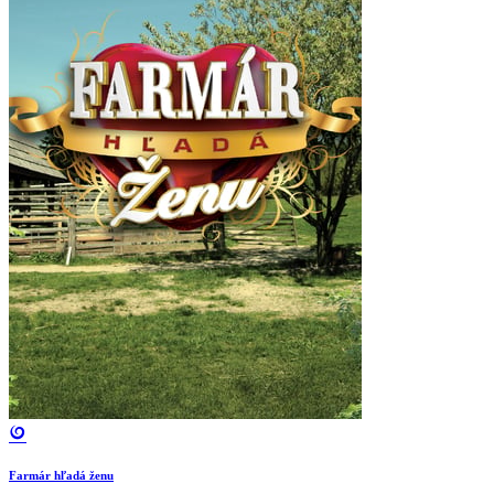
Farmár hľadá ženu