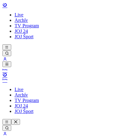
Live
Archív
TV Program
JOJ 24
JOJ Šport
Live
Archív
TV Program
JOJ 24
JOJ Šport