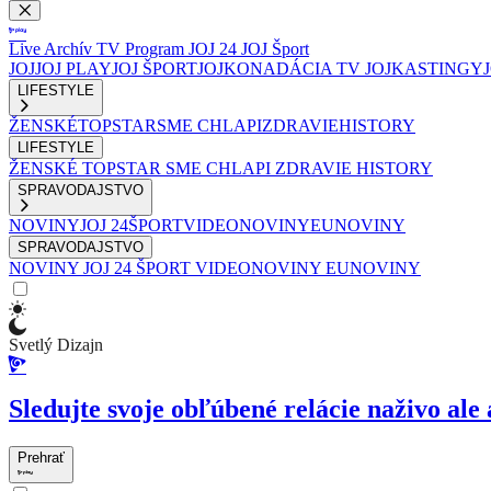
Live
Archív
TV Program
JOJ 24
JOJ Šport
JOJ
JOJ PLAY
JOJ ŠPORT
JOJKO
NADÁCIA TV JOJ
KASTINGY
LIFESTYLE
ŽENSKÉ
TOPSTAR
SME CHLAPI
ZDRAVIE
HISTORY
LIFESTYLE
ŽENSKÉ
TOPSTAR
SME CHLAPI
ZDRAVIE
HISTORY
SPRAVODAJSTVO
NOVINY
JOJ 24
ŠPORT
VIDEONOVINY
EUNOVINY
SPRAVODAJSTVO
NOVINY
JOJ 24
ŠPORT
VIDEONOVINY
EUNOVINY
Svetlý Dizajn
Sledujte svoje obľúbené relácie naživo ale 
Prehrať