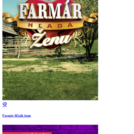
Farmár hľadá ženu