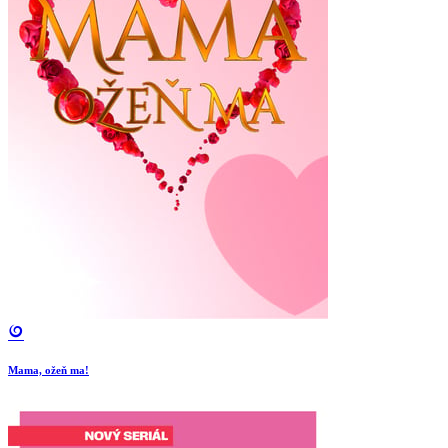
Mama, ožeň ma!