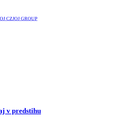
JOJ CZ
JOJ GROUP
aj v predstihu