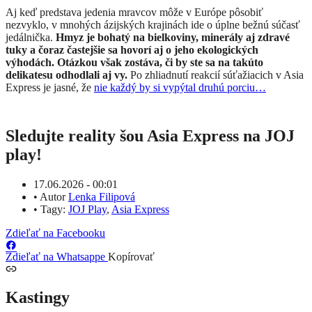
Aj keď predstava jedenia mravcov môže v Európe pôsobiť
nezvyklo, v mnohých ázijských krajinách ide o úplne bežnú súčasť
jedálnička.
Hmyz je bohatý na bielkoviny, minerály aj zdravé
tuky a čoraz častejšie sa hovorí aj o jeho ekologických
výhodách. Otázkou však zostáva, či by ste sa na takúto
delikatesu odhodlali aj vy.
Po zhliadnutí reakcií súťažiacich v Asia
Express je jasné, že
nie každý by si vypýtal druhú porciu…
Sledujte reality šou Asia Express na JOJ
play!
17.06.2026 - 00:01
•
Autor
Lenka Filipová
•
Tagy:
JOJ Play
,
Asia Express
Zdieľať na Facebooku
Zdieľať na Whatsappe
Kopírovať
Kastingy