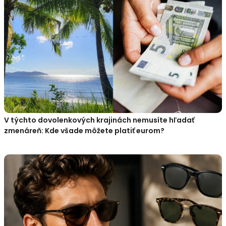
V týchto dovolenkových krajinách nemusíte hľadať
zmenáreň: Kde všade môžete platiť eurom?