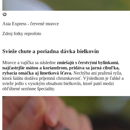
Asia Express - červené mravce
Zdroj fotky
reprofoto
Svieže chute a poriadna dávka bielkovín
Mravce a vajíčka sa následne
zmiešajú s čerstvými bylinkami,
najčastejšie mätou a koriandrom, pridáva sa jarná cibuľka,
rybacia omáčka aj limetková šťava.
Nechýba ani pražená ryža,
ktorá šalátu dodáva príjemnú chrumkavosť. Výsledkom je ľahké a
svieže jedlo s vysokým obsahom bielkovín, ktoré patrí medzi
obľúbené sezónne špeciality.