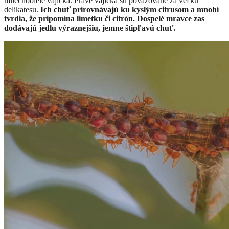
mliečnobiele vajíčka. Práve vajíčka sú považované za veľkú
delikatesu.
Ich chuť prirovnávajú ku kyslým citrusom a mnohí
tvrdia, že pripomína limetku či citrón. Dospelé mravce zas
dodávajú jedlu výraznejšiu, jemne štipľavú chuť.