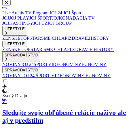
Live
Archív
TV Program
JOJ 24
JOJ Šport
JOJ
JOJ PLAY
JOJ ŠPORT
JOJKO
NADÁCIA TV
JOJ
KASTINGY
JOJ CZ
JOJ GROUP
LIFESTYLE
ŽENSKÉ
TOPSTAR
SME CHLAPI
ZDRAVIE
HISTORY
LIFESTYLE
ŽENSKÉ
TOPSTAR
SME CHLAPI
ZDRAVIE
HISTORY
SPRAVODAJSTVO
NOVINY
JOJ 24
ŠPORT
VIDEONOVINY
EUNOVINY
SPRAVODAJSTVO
NOVINY
JOJ 24
ŠPORT
VIDEONOVINY
EUNOVINY
Svetlý Dizajn
Sledujte svoje obľúbené relácie naživo ale
aj v predstihu