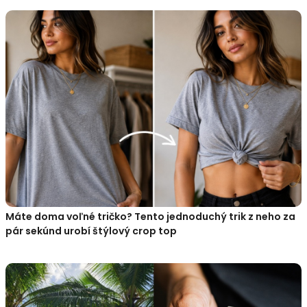
Máte doma voľné tričko? Tento jednoduchý trik z neho za
pár sekúnd urobí štýlový crop top