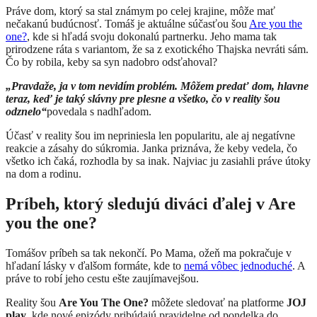
Práve dom, ktorý sa stal známym po celej krajine, môže mať
nečakanú budúcnosť. Tomáš je aktuálne súčasťou šou
Are you the
one?
, kde si hľadá svoju dokonalú partnerku. Jeho mama tak
prirodzene ráta s variantom, že sa z exotického Thajska nevráti sám.
Čo by robila, keby sa syn nadobro odsťahoval?
„Pravdaže, ja v tom nevidím problém. Môžem predať dom, hlavne
teraz, keď je taký slávny pre plesne a všetko, čo v reality šou
odznelo“
povedala s nadhľadom.
Účasť v reality šou im nepriniesla len popularitu, ale aj negatívne
reakcie a zásahy do súkromia.
Janka priznáva, že keby vedela, čo
všetko ich čaká, rozhodla by sa inak. Najviac ju zasiahli práve útoky
na dom a rodinu.
Príbeh, ktorý sledujú diváci ďalej v Are
you the one?
Tomášov príbeh sa tak nekončí. Po Mama, ožeň ma pokračuje v
hľadaní lásky v ďalšom formáte, kde to
nemá vôbec jednoduché
. A
práve to robí jeho cestu ešte zaujímavejšou.
Reality šou
Are You The One?
môžete sledovať na platforme
JOJ
play
, kde nové epizódy pribúdajú pravidelne od pondelka do