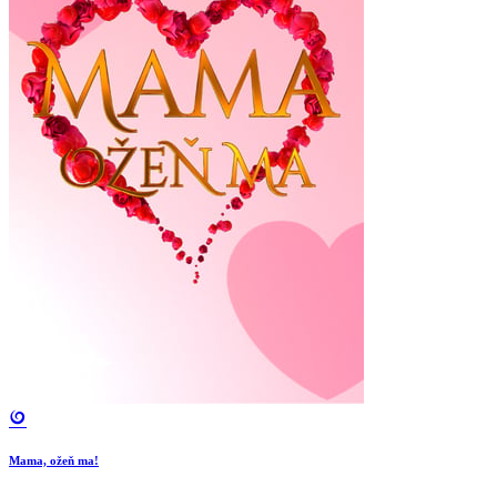
Mama, ožeň ma!