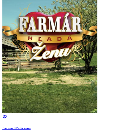
Farmár hľadá ženu