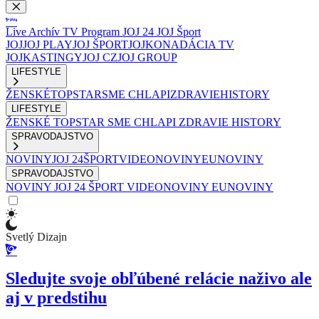
Live
Archív
TV Program
JOJ 24
JOJ Šport
JOJ
JOJ PLAY
JOJ ŠPORT
JOJKO
NADÁCIA TV
JOJ
KASTINGY
JOJ CZ
JOJ GROUP
LIFESTYLE
ŽENSKÉ
TOPSTAR
SME CHLAPI
ZDRAVIE
HISTORY
LIFESTYLE
ŽENSKÉ
TOPSTAR
SME CHLAPI
ZDRAVIE
HISTORY
SPRAVODAJSTVO
NOVINY
JOJ 24
ŠPORT
VIDEONOVINY
EUNOVINY
SPRAVODAJSTVO
NOVINY
JOJ 24
ŠPORT
VIDEONOVINY
EUNOVINY
Svetlý Dizajn
Sledujte svoje obľúbené relácie naživo ale
aj v predstihu