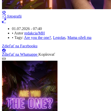
+5
fotografii
01.07.2026 - 07:40
•
Autor
redakcia/MH
•
Tagy:
Are you the one?
,
Legolas
,
Mama ožeň ma
Zdieľať na Facebooku
Zdieľať na Whatsappe
Kopírovať