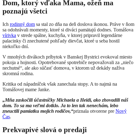
Dom, ktorý vďaka Mama, ožeň ma
poznajú všetci
Ich
rodinný dom
sa stal zo dňa na deň doslova ikonou. Práve v ňom
sa odohrávali momenty, ktoré si diváci pamätajú dodnes. Tomášova
vírivka
v strede spálne, kuchyňa, v ktorej pripravil legendárne
palacinky či znechutené pohľady dievčat, ktoré u seba hostil
niekoľko dní.
V mnohých divákoch príbytok v Banskej Bystrici evokoval miesto
pokoja a hojnosti. Opotrebované spotrebiče nepovažovali za „niečo
nechutné“, ale ako súčasť domova, v ktorom už dekády nažíva
skromná rodina.
Kritika od nápadníčok však zanechala stopy. A to najmä na
Tomášovej mame Janke.
„Mňa zaskočili účastníčky Michaela a Heidi, ako zhovadili náš
dom. To sa ma veľmi dotklo. Ja to len tak nenechám, lebo
zneuctili pamiatku mojich rodičov,“
priznala otvorene pre
Nový
Čas
.
Prekvapivé slová o predaji