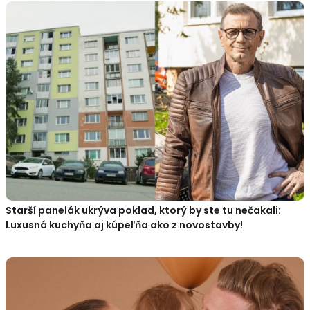
Starší panelák ukrýva poklad, ktorý by ste tu nečakali:
Luxusná kuchyňa aj kúpeľňa ako z novostavby!