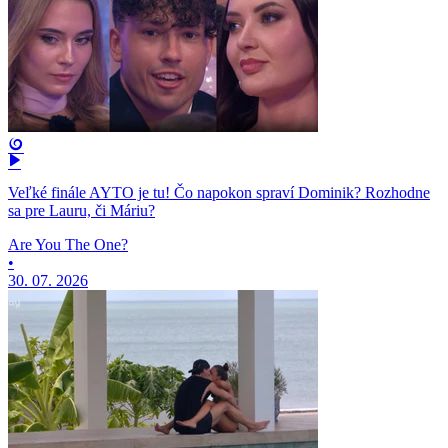
Veľké finále AYTO je tu! Čo napokon spraví Dominik? Rozhodne
sa pre Lauru, či Máriu?
Are You The One?
•
30. 07. 2026