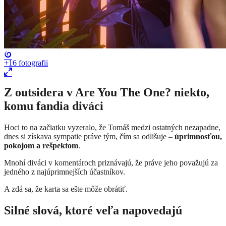
+16
fotografii
Z outsidera v Are You The One? niekto,
komu fandia diváci
Hoci to na začiatku vyzeralo, že Tomáš medzi ostatných nezapadne,
dnes si získava sympatie práve tým, čím sa odlišuje –
úprimnosťou,
pokojom a rešpektom
.
Mnohí diváci v komentároch priznávajú, že práve jeho považujú za
jedného z najúprimnejších účastníkov.
A zdá sa, že karta sa ešte môže obrátiť.
Silné slová, ktoré veľa napovedajú