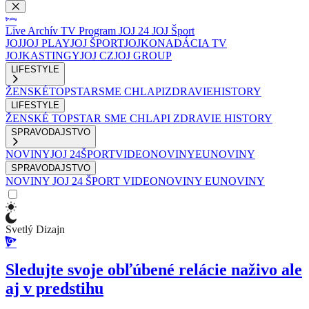
Live
Archív
TV Program
JOJ 24
JOJ Šport
JOJ
JOJ PLAY
JOJ ŠPORT
JOJKO
NADÁCIA TV
JOJ
KASTINGY
JOJ CZ
JOJ GROUP
LIFESTYLE
ŽENSKÉ
TOPSTAR
SME CHLAPI
ZDRAVIE
HISTORY
LIFESTYLE
ŽENSKÉ
TOPSTAR
SME CHLAPI
ZDRAVIE
HISTORY
SPRAVODAJSTVO
NOVINY
JOJ 24
ŠPORT
VIDEONOVINY
EUNOVINY
SPRAVODAJSTVO
NOVINY
JOJ 24
ŠPORT
VIDEONOVINY
EUNOVINY
Svetlý Dizajn
Sledujte svoje obľúbené relácie naživo ale
aj v predstihu