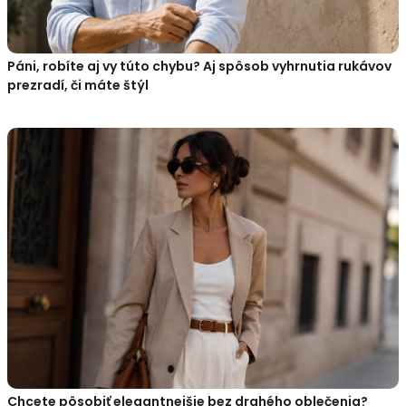
Páni, robíte aj vy túto chybu? Aj spôsob vyhrnutia rukávov
prezradí, či máte štýl
Chcete pôsobiť elegantnejšie bez drahého oblečenia?