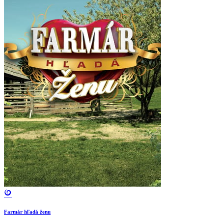
Farmár hľadá ženu