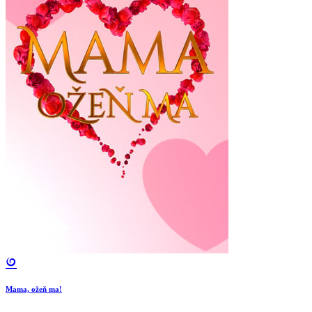
Mama, ožeň ma!