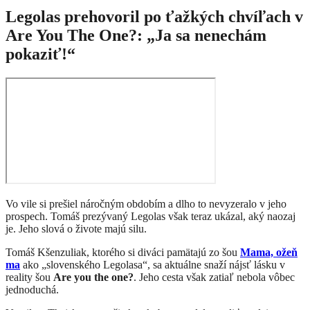
Legolas prehovoril po ťažkých chvíľach v
Are You The One?: „Ja sa nenechám
pokaziť!“
Vo vile si prešiel náročným obdobím a dlho to nevyzeralo v jeho
prospech. Tomáš prezývaný Legolas však teraz ukázal, aký naozaj
je. Jeho slová o živote majú silu.
Tomáš Kšenzuliak, ktorého si diváci pamätajú zo šou
Mama, ožeň
ma
ako „slovenského Legolasa“, sa aktuálne snaží nájsť lásku v
reality šou
Are you the one?
. Jeho cesta však zatiaľ nebola vôbec
jednoduchá.