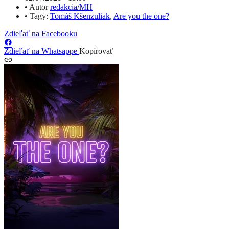
•
Autor
redakcia/MH
•
Tagy:
Tomáš Kšenzuliak
,
Are you the one?
Zdieľať na Facebooku
Zdieľať na Whatsappe
Kopírovať