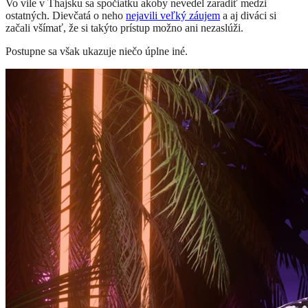
Vo vile v Thajsku sa spočiatku akoby nevedel zaradiť medzi
ostatných. Dievčatá o neho
nejavili veľký záujem
a aj diváci si
začali všímať, že si takýto prístup možno ani nezaslúži.
Postupne sa však ukazuje niečo úplne iné.