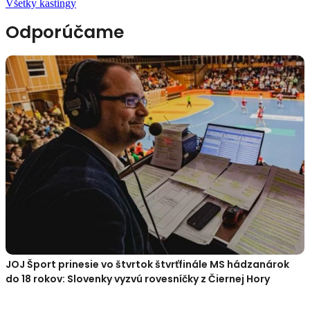
Všetky kastingy
Odporúčame
JOJ Šport prinesie vo štvrtok štvrťfinále MS hádzanárok
do 18 rokov: Slovenky vyzvú rovesníčky z Čiernej Hory