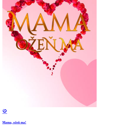
Mama, ožeň ma!