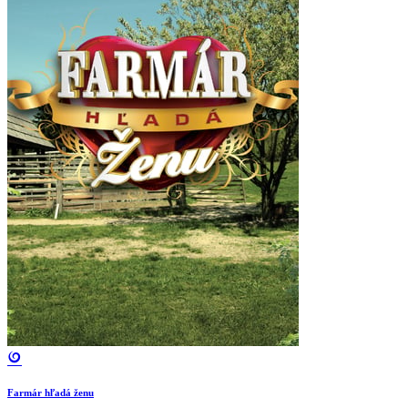
Farmár hľadá ženu