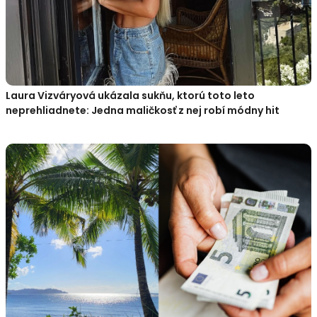
Laura Vizváryová ukázala sukňu, ktorú toto leto
neprehliadnete: Jedna maličkosť z nej robí módny hit