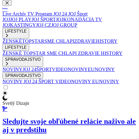
Live
Archív
TV Program
JOJ 24
JOJ Šport
JOJ
JOJ PLAY
JOJ ŠPORT
JOJKO
NADÁCIA TV
JOJ
KASTINGY
JOJ CZ
JOJ GROUP
LIFESTYLE
ŽENSKÉ
TOPSTAR
SME CHLAPI
ZDRAVIE
HISTORY
LIFESTYLE
ŽENSKÉ
TOPSTAR
SME CHLAPI
ZDRAVIE
HISTORY
SPRAVODAJSTVO
NOVINY
JOJ 24
ŠPORT
VIDEONOVINY
EUNOVINY
SPRAVODAJSTVO
NOVINY
JOJ 24
ŠPORT
VIDEONOVINY
EUNOVINY
Svetlý Dizajn
Sledujte svoje obľúbené relácie naživo ale
aj v predstihu