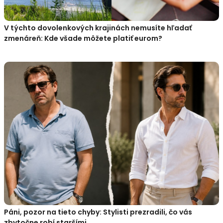
V týchto dovolenkových krajinách nemusíte hľadať
zmenáreň: Kde všade môžete platiť eurom?
Páni, pozor na tieto chyby: Stylisti prezradili, čo vás
zbytočne robí staršími