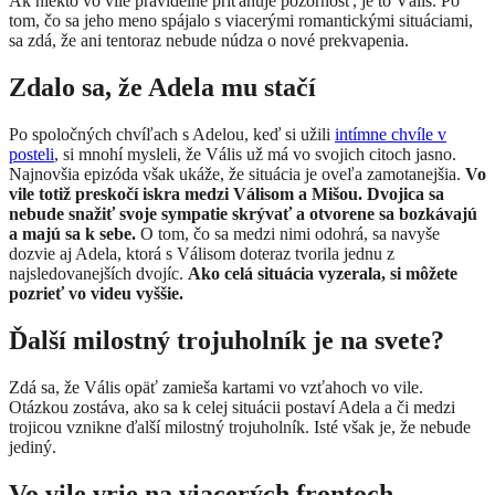
​Ak niekto vo vile pravidelne priťahuje pozornosť, je to Vális. Po
tom, čo sa jeho meno spájalo s viacerými romantickými situáciami,
sa zdá, že ani tentoraz nebude núdza o nové prekvapenia.
Zdalo sa, že Adela mu stačí
Po spoločných chvíľach s Adelou, keď si užili
intímne chvíle v
posteli
, si mnohí mysleli, že Vális už má vo svojich citoch jasno.
Najnovšia epizóda však ukáže, že situácia je oveľa zamotanejšia.
Vo
vile totiž preskočí iskra medzi Válisom a Mišou. Dvojica sa
nebude snažiť svoje sympatie skrývať a otvorene sa bozkávajú
a majú sa k sebe.
O tom, čo sa medzi nimi odohrá, sa navyše
dozvie aj Adela, ktorá s Válisom doteraz tvorila jednu z
najsledovanejších dvojíc.
Ako celá situácia vyzerala, si môžete
pozrieť vo videu vyššie.
Ďalší milostný trojuholník je na svete?
Zdá sa, že Vális opäť zamieša kartami vo vzťahoch vo vile.
Otázkou zostáva, ako sa k celej situácii postaví Adela a či medzi
trojicou vznikne ďalší milostný trojuholník. Isté však je, že nebude
jediný.
Vo vile vrie na viacerých frontoch