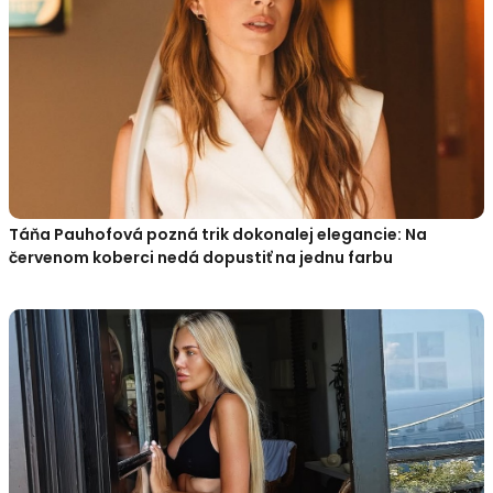
Táňa Pauhofová pozná trik dokonalej elegancie: Na
červenom koberci nedá dopustiť na jednu farbu