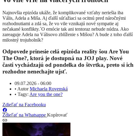
Najnovšia epizóda ukáže, že komplikované vzťahy neriešia iba
Vális, Adela a Miša. Aj ďalší súťažiaci sa ocitnú pred náročnými
rozhodnutiami a zdá sa, že vo vile vznikajú nové sympatie aj
nečakané konflikty.´O emócie tak ani tentoraz nebude núdza. Ako
zareaguje Adela na Válisovo zblíženie s Mišou? A bude z toho ďalší
milostný trojuholník?
Odpovede prinesie celá epizóda reality šou Are You
The One?, ktorá je dostupná na JOJ play. Nové
časti vychádzajú od pondelka do štvrtka, preto si ich
rozhodne nenechajte ujsť.
09.07.2026 - 06:00
•
Autor
Michaela Rovenská
•
Tagy:
Are you the one?
Zdieľať na Facebooku
Zdieľať na Whatsappe
Kopírovať