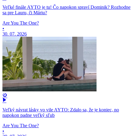
Veľké finále AYTO je tu! Čo napokon spraví Dominik? Rozhodne
sa pre Lauru, či Máriu?
Are You The One?
•
30. 07. 2026
Veľký návrat lásky vo vile AYTO: Zdalo sa, že je koniec, no
napokon padne veľký sľub
Are You The One?
•