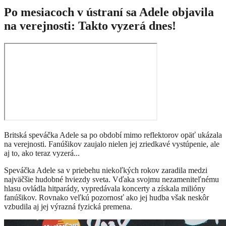
Po mesiacoch v ústraní sa Adele objavila
na verejnosti: Takto vyzerá dnes!
Britská speváčka Adele sa po období mimo reflektorov opäť ukázala
na verejnosti. Fanúšikov zaujalo nielen jej zriedkavé vystúpenie, ale
aj to, ako teraz vyzerá...
Speváčka Adele sa v priebehu niekoľkých rokov zaradila medzi
najväčšie hudobné hviezdy sveta. Vďaka svojmu nezameniteľnému
hlasu ovládla hitparády, vypredávala koncerty a získala milióny
fanúšikov. Rovnako veľkú pozornosť ako jej hudba však neskôr
vzbudila aj jej výrazná fyzická premena.