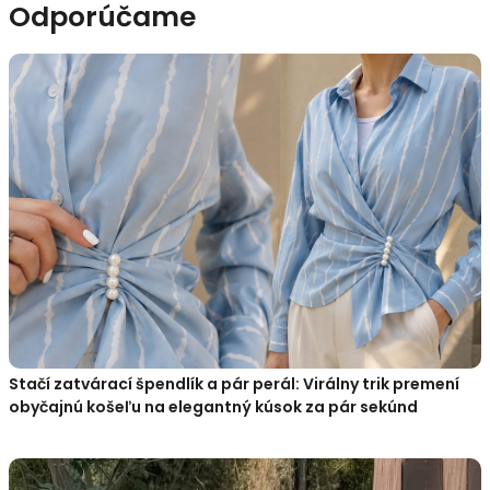
Odporúčame
Stačí zatvárací špendlík a pár perál: Virálny trik premení
obyčajnú košeľu na elegantný kúsok za pár sekúnd