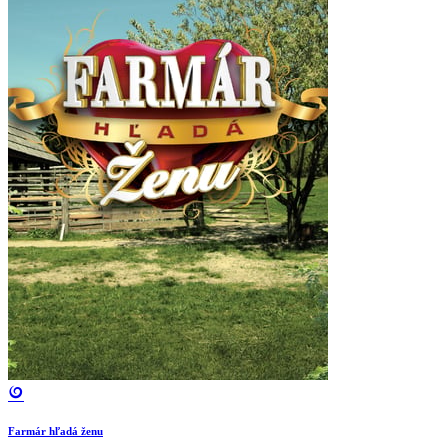
Farmár hľadá ženu