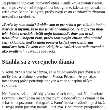
Jej premena vyvolala obrovský ohlas. Fanúšikovia zostali v šoku
najmä po zverejnení fotografií na Instagrame, kde sa objavovala len
zriedkavo. Mnohí sa pýtali, prečo svoju cestu za zdravším životom
nezdieľala priebežne.
„Prečo by som mala? Robila som to pre seba a pre nikoho iného.
Navyše si myslím, že to nie je nič ohromujúce. Je to predsa moje
telo. Všetci neustále riešili moju hmotnosť, dnes ma to už
nezaujíma. Chápem však, prečo som svojím chudnutím mnohé
ženy sklamala, keďže moja postava kedysi reprezentovala
množstvo žien. Poviem vám však, že vo vnútri som stále rovnaká
ako predtým,“
vysvetlila speváčka.
Stiahla sa z verejného diania
V roku 2024 Adele oznámila, že si dá od kariéry prestávku a na
určitý čas sa stiahne z verejného života. Priznala, že po rokoch
intenzívnej práce potrebuje oddych a chce si naplno užívať
súkromie.
Nedávno sa však opäť objavila na očiach verejnosti. Na pretekoch
Formuly 1 nechýbala medzi známymi osobnosťami a okamžite na
seba strhla pozornosť fotografov. Fanúšikovia si všimli najmä to, že
si svoju štíhlu postavu naďalej udržiava. Hoci mnohí predpokladali,