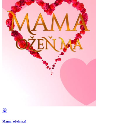
Mama, ožeň ma!