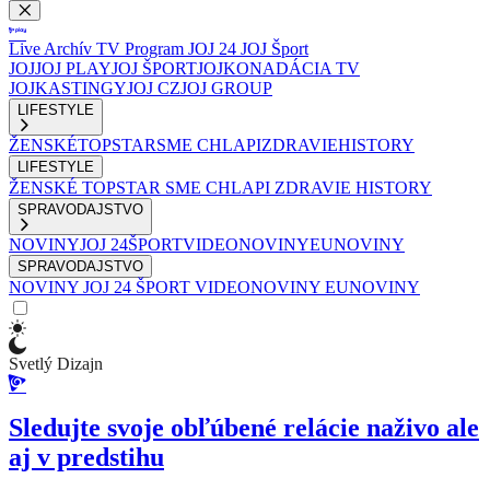
Live
Archív
TV Program
JOJ 24
JOJ Šport
JOJ
JOJ PLAY
JOJ ŠPORT
JOJKO
NADÁCIA TV
JOJ
KASTINGY
JOJ CZ
JOJ GROUP
LIFESTYLE
ŽENSKÉ
TOPSTAR
SME CHLAPI
ZDRAVIE
HISTORY
LIFESTYLE
ŽENSKÉ
TOPSTAR
SME CHLAPI
ZDRAVIE
HISTORY
SPRAVODAJSTVO
NOVINY
JOJ 24
ŠPORT
VIDEONOVINY
EUNOVINY
SPRAVODAJSTVO
NOVINY
JOJ 24
ŠPORT
VIDEONOVINY
EUNOVINY
Svetlý Dizajn
Sledujte svoje obľúbené relácie naživo ale
aj v predstihu