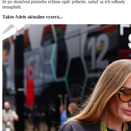
že po skončení prísneho režimu opäť priberie, zatiaľ sa ich odhady
nenaplnili.
Takto Adele aktuálne vyzerá...