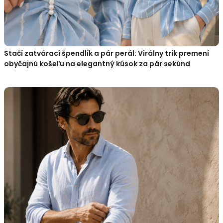
Stačí zatvárací špendlík a pár perál: Virálny trik premení
obyčajnú košeľu na elegantný kúsok za pár sekúnd