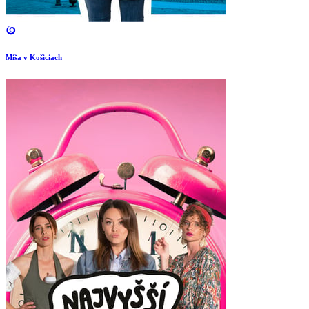
Miša v Košiciach