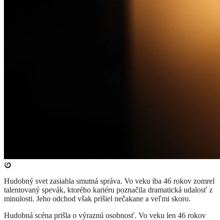
Hudobný svet zasiahla smutná správa. Vo veku iba 46 rokov zomrel
talentovaný spevák, ktorého kariéru poznačila dramatická udalosť z
minulosti. Jeho odchod však prišiel nečakane a veľmi skoro.
Hudobná scéna prišla o výraznú osobnosť. Vo veku len 46 rokov