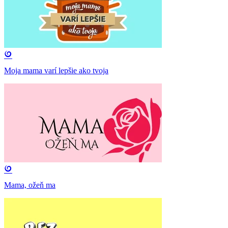
Moja mama varí lepšie ako tvoja
Mama, ožeň ma