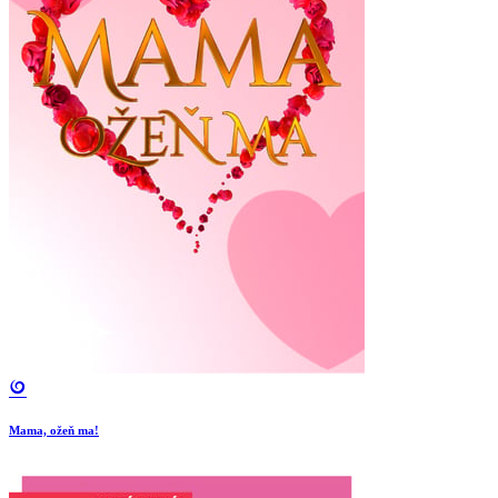
Mama, ožeň ma!