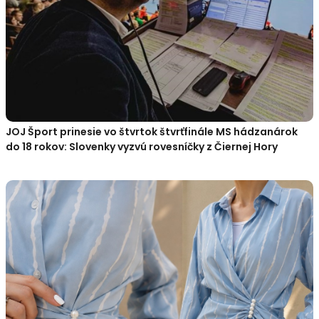
JOJ Šport prinesie vo štvrtok štvrťfinále MS hádzanárok
do 18 rokov: Slovenky vyzvú rovesníčky z Čiernej Hory