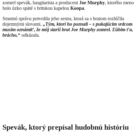
zomrel spevák, basgitarista a producent
Joe Murphy
, ktorého meno
bolo úzko späté s britskou kapelou
Koopa
.
Smutnú správu potvrdila jeho sestra, ktorá sa s bratom rozlúčila
dojemnými slovami.
„Tým, ktorí ho poznali – s pukajúcim srdcom
musím oznámiť, že môj starší brat Joe Murphy zomrel. Ľúbim ťa,
brácho,“
odkázala.
Spevák, ktorý prepísal hudobnú históriu