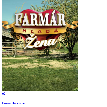
Farmár hľadá ženu