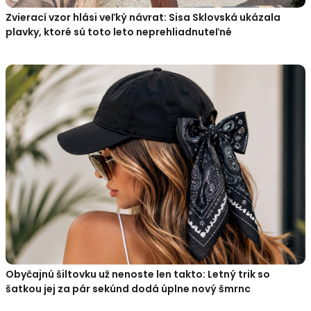
Zvierací vzor hlási veľký návrat: Sisa Sklovská ukázala
plavky, ktoré sú toto leto neprehliadnuteľné
Obyčajnú šiltovku už nenoste len takto: Letný trik so
šatkou jej za pár sekúnd dodá úplne nový šmrnc