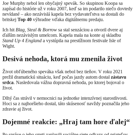
Joe Murphy nebol len obyčajný spevák. So skupinou Koopa sa
zapísal do histórie už v roku 2007, keď sa im podarilo niečo dovtedy
nevídané – ako nezávislá kapela bez vydavateľstva sa dostali do
britskej
Top 40
výhradne vďaka digitálnemu predaju.
Ich hit
Blag, Steal & Borrow
sa stal senzáciou a otvoril dvere aj
ďalším nezávislým umelcom. Kapela mala na konte aj skladbu
Stand Up 4 England
a vystúpila na prestížnom festivale Isle of
Wight.
Desivá nehoda, ktorá mu zmenila život
Život obľúbeného speváka však nebol bez tieňov. V roku 2021
prežil dramatickú situáciu, keď počas jazdy autom dostal
zástavu
srdca
. Nasledovala vážna dopravná nehoda, po ktorej bojoval o
život.
Dlhý čas strávil v nemocnici na jednotke intenzívnej starostlivosti.
Hoci sa z najhoršieho dostal, táto skúsenosť navždy poznačila jeho
zdravie aj život.
Dojemné reakcie: „Hraj tam hore ďalej“
Po správe o jeho smrti zaplavili sociálne siete odkazy od priateľov,