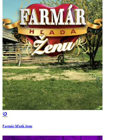
Farmár hľadá ženu