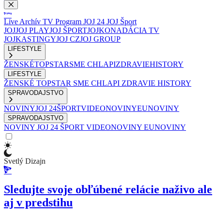
Live
Archív
TV Program
JOJ 24
JOJ Šport
JOJ
JOJ PLAY
JOJ ŠPORT
JOJKO
NADÁCIA TV
JOJ
KASTINGY
JOJ CZ
JOJ GROUP
LIFESTYLE
ŽENSKÉ
TOPSTAR
SME CHLAPI
ZDRAVIE
HISTORY
LIFESTYLE
ŽENSKÉ
TOPSTAR
SME CHLAPI
ZDRAVIE
HISTORY
SPRAVODAJSTVO
NOVINY
JOJ 24
ŠPORT
VIDEONOVINY
EUNOVINY
SPRAVODAJSTVO
NOVINY
JOJ 24
ŠPORT
VIDEONOVINY
EUNOVINY
Svetlý Dizajn
Sledujte svoje obľúbené relácie naživo ale
aj v predstihu