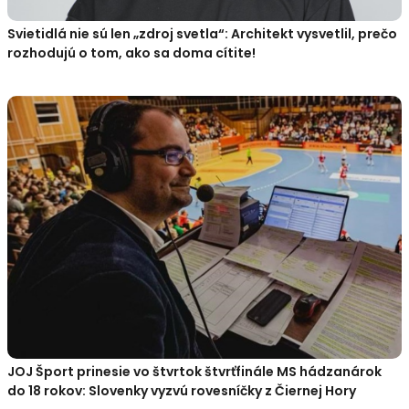
Svietidlá nie sú len „zdroj svetla“: Architekt vysvetlil, prečo
rozhodujú o tom, ako sa doma cítite!
JOJ Šport prinesie vo štvrtok štvrťfinále MS hádzanárok
do 18 rokov: Slovenky vyzvú rovesníčky z Čiernej Hory