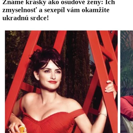
Známe krásky ako osudové ženy: Ich
zmyselnosť a sexepíl vám okamžite
ukradnú srdce!