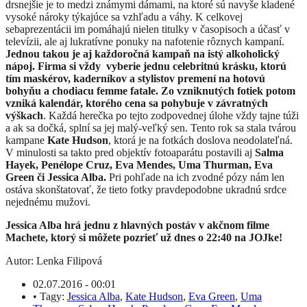
drsnejšie je to medzi známymi dámami, na ktoré sú navyše kladené
vysoké nároky týkajúce sa vzhľadu a váhy. K celkovej
sebaprezentácii im pomáhajú nielen titulky v časopisoch a účasť v
televízii, ale aj lukratívne ponuky na nafotenie rôznych kampaní.
Jednou takou je aj každoročná kampaň na istý alkoholický
nápoj. Firma si vždy vyberie jednu celebritnú krásku, ktorú
tím maskérov, kaderníkov a stylistov premení na hotovú
bohyňu a chodiacu femme fatale. Zo vzniknutých fotiek potom
vzniká kalendár, ktorého cena sa pohybuje v závratných
výškach
. Každá herečka po tejto zodpovednej úlohe vždy tajne túži
a ak sa dočká, splní sa jej malý-veľký sen. Tento rok sa stala tvárou
kampane
Kate Hudson
, ktorá je na fotkách doslova neodolateľná.
V minulosti sa takto pred objektív fotoaparátu postavili aj
Salma
Hayek, Penélope Cruz, Eva Mendes, Uma Thurman, Eva
Green či Jessica Alba.
Pri pohľade na ich zvodné pózy nám len
ostáva skonštatovať, že tieto fotky pravdepodobne ukradnú srdce
nejednému mužovi.
Jessica Alba hrá jednu z hlavných postáv v akčnom filme
Machete, ktorý si môžete pozrieť už dnes o 22:40 na JOJke!
Autor: Lenka Filipová
02.07.2016 - 00:01
•
Tagy:
Jessica Alba
,
Kate Hudson
,
Eva Green
,
Uma