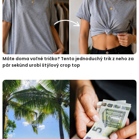
Máte doma voľné tričko? Tento jednoduchý trik z neho za
pár sekúnd urobí štýlový crop top