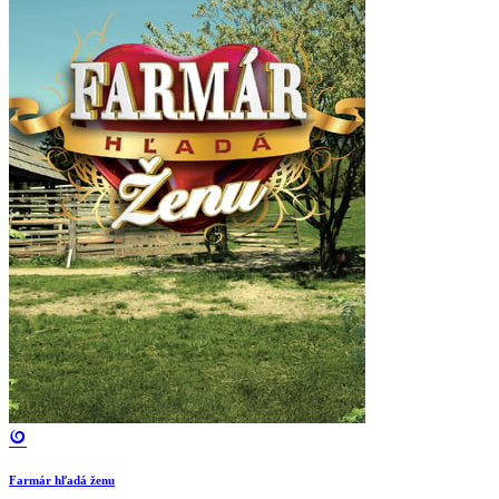
Farmár hľadá ženu