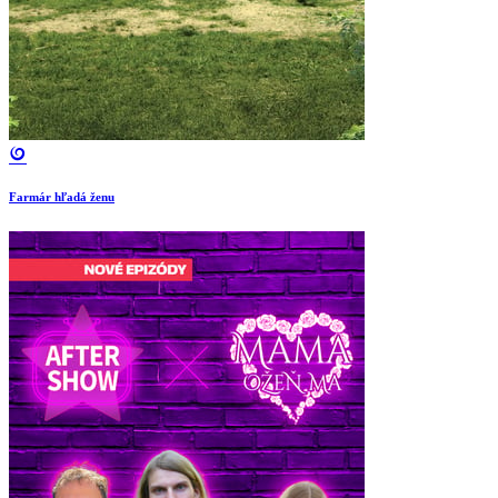
Farmár hľadá ženu