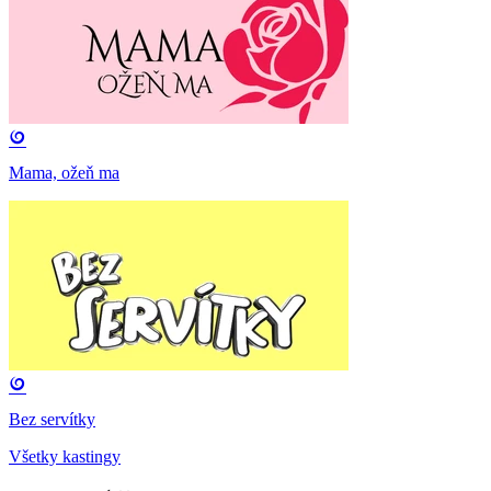
Mama, ožeň ma
Bez servítky
Všetky kastingy