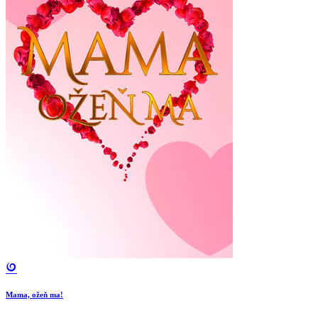
Mama, ožeň ma!