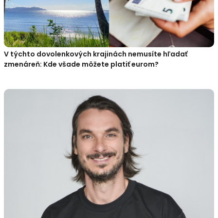
V týchto dovolenkových krajinách nemusíte hľadať
zmenáreň: Kde všade môžete platiť eurom?