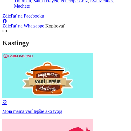
Thurman
,
Salma Hayek
,
Penelope Cruz
,
Eva Mendes
,
Machete
Zdieľať na Facebooku
Zdieľať na Whatsappe
Kopírovať
Kastingy
Moja mama varí lepšie ako tvoja