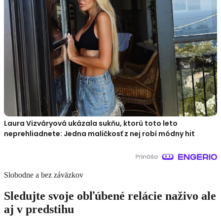
Laura Vizváryová ukázala sukňu, ktorú toto leto
neprehliadnete: Jedna maličkosť z nej robí módny hit
Slobodne a bez záväzkov
Sledujte svoje obľúbené relácie naživo ale
aj v predstihu