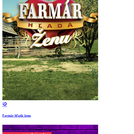
Farmár hľadá ženu