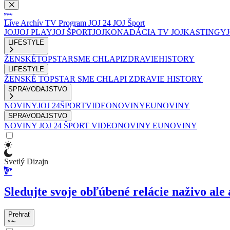
Live
Archív
TV Program
JOJ 24
JOJ Šport
JOJ
JOJ PLAY
JOJ ŠPORT
JOJKO
NADÁCIA TV JOJ
KASTINGY
LIFESTYLE
ŽENSKÉ
TOPSTAR
SME CHLAPI
ZDRAVIE
HISTORY
LIFESTYLE
ŽENSKÉ
TOPSTAR
SME CHLAPI
ZDRAVIE
HISTORY
SPRAVODAJSTVO
NOVINY
JOJ 24
ŠPORT
VIDEONOVINY
EUNOVINY
SPRAVODAJSTVO
NOVINY
JOJ 24
ŠPORT
VIDEONOVINY
EUNOVINY
Svetlý Dizajn
Sledujte svoje obľúbené relácie naživo ale 
Prehrať