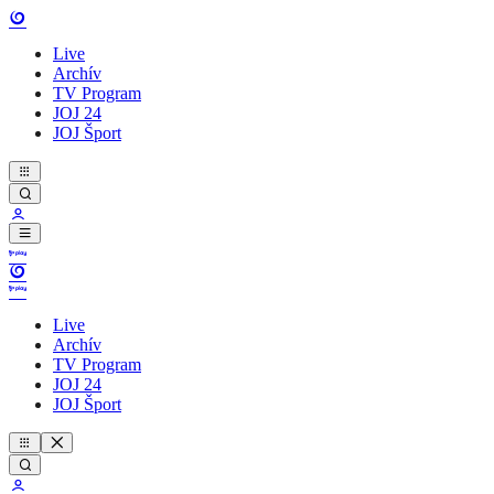
Live
Archív
TV Program
JOJ 24
JOJ Šport
Live
Archív
TV Program
JOJ 24
JOJ Šport