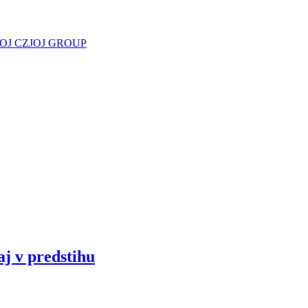
JOJ CZ
JOJ GROUP
aj v predstihu