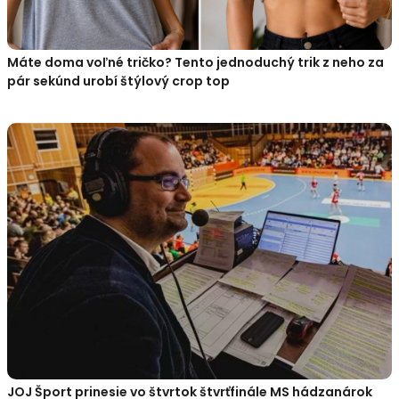
Máte doma voľné tričko? Tento jednoduchý trik z neho za
pár sekúnd urobí štýlový crop top
JOJ Šport prinesie vo štvrtok štvrťfinále MS hádzanárok