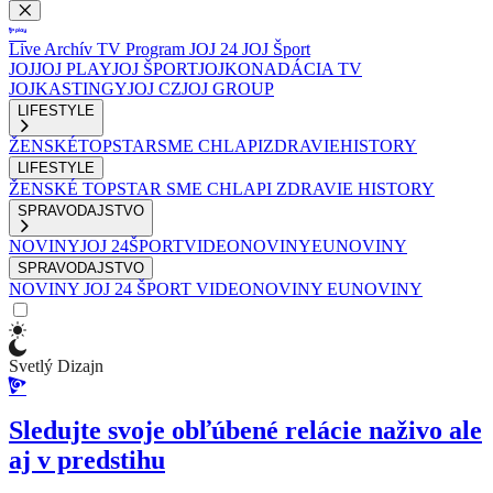
Live
Archív
TV Program
JOJ 24
JOJ Šport
JOJ
JOJ PLAY
JOJ ŠPORT
JOJKO
NADÁCIA TV
JOJ
KASTINGY
JOJ CZ
JOJ GROUP
LIFESTYLE
ŽENSKÉ
TOPSTAR
SME CHLAPI
ZDRAVIE
HISTORY
LIFESTYLE
ŽENSKÉ
TOPSTAR
SME CHLAPI
ZDRAVIE
HISTORY
SPRAVODAJSTVO
NOVINY
JOJ 24
ŠPORT
VIDEONOVINY
EUNOVINY
SPRAVODAJSTVO
NOVINY
JOJ 24
ŠPORT
VIDEONOVINY
EUNOVINY
Svetlý Dizajn
Sledujte svoje obľúbené relácie naživo ale
aj v predstihu