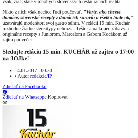
však, žiaľ,
stále
v mnohých slovenských reštauráciách realita.
Nikto z nich však nechce ľudí poučovať.
"Varte,
ak
o chcete,
domáce, slovenské recepty z domácich surovín a všetko bude ok,"
uzatvárajú moderátori svoj gastro
súhrn
. V relácii 15 min. Kuchár
rozhodne žiadne stereotypy nehrozia. Tešte sa na kopec zábavy a
originálne recepty s Juniorom, Marcelom a Gabom Kocákom už
zajtra podvečer.
Sledujte reláciu 15 min. KUCHÁR už zajtra o 17:00
na JOJke!
14.01.2017 - 00:30
•
Autor
redakcia/IP
Zdieľať na Facebooku
Zdieľať na Whatsappe
Kopírovať