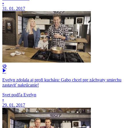
•
31. 01. 2017
Evelyn zdolala aj profi kuchára: Gabo chcel pre záchvaty smiechu
zastaviť nakrúcanie!
Svet podľa Evelyn
•
29. 01. 2017