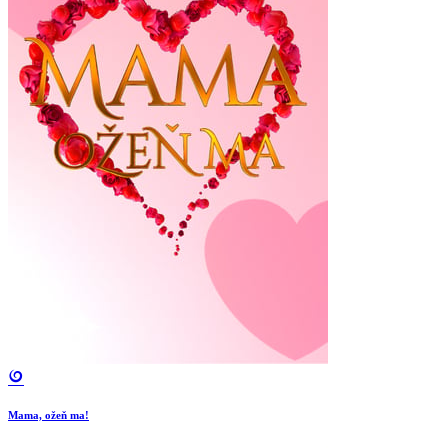
Mama, ožeň ma!