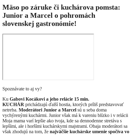
Mäso po záruke či kuchárova pomsta:
Junior a Marcel o pohromách
slovenskej gastronómie!
Spoznávate to aj vy?
Ku
Gabovi Kocákovi a jeho relácie 15 min.
KUCHÁR
prichádzajú ďalší hostia, ktorých príliš predstavovať
netreba.
Moderátori Junior a Marcel
sú u seba doma
vychýrenými kuchármi. Junior však má k vareniu blízko i v relácii
Moja mama varí lepšie ako tvoja, kde sa dennodenne stretáva s
lepšími, ale i horšími kuchárskymi majstrami. Obaja moderátori sa
však zhodujú na
tom
, že
najväčšie kuchárske umenie spočíva vo