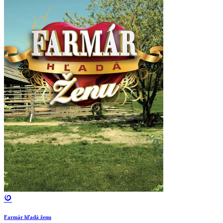
Farmár hľadá ženu