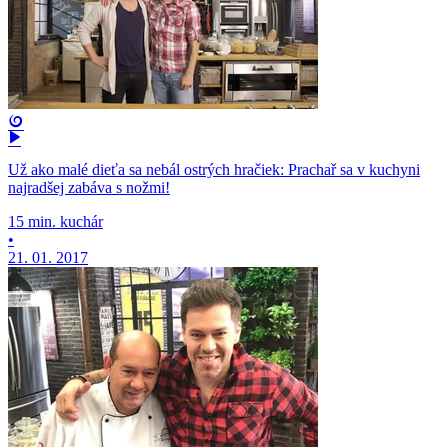
Už ako malé dieťa sa nebál ostrých hračiek: Prachař sa v kuchyni
najradšej zabáva s nožmi!
15 min. kuchár
•
21. 01. 2017