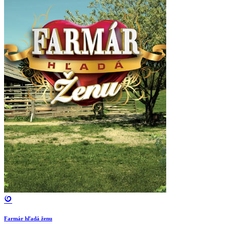
Farmár hľadá ženu