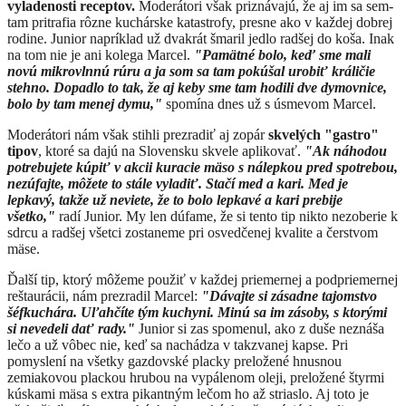
vyladenosti receptov.
Moderátori však priznávajú, že aj im sa sem-
tam pritrafia rôzne kuchárske
katastrofy, presne
ako v každej dobrej
rodine. Junior napríklad už dvakrát šmaril jedlo radšej do koša. Inak
na
tom
nie je ani kolega Marcel.
"
Pamätné bolo, keď sme mali
novú mikrovlnnú rúru a ja som sa tam pokúšal urobiť králičie
stehno. Dopadlo to tak, že
aj keby sme tam hodili dve dymovnice,
bolo by tam menej dymu,"
spomína dnes už s úsmevom Marcel.
Moderátori nám však stihli prezradiť aj zopár
skvelých "gastro"
tipov
, ktoré sa dajú na Slovensku skvele aplikovať.
"
Ak
náhodou
potrebujete kúpiť v akcii kuracie
mäso
s nálepkou pred spotrebou,
nezúfajte, môžete to stále vyladiť. Stačí med a kari. Med je
lepkavý, takže už neviete, že to bolo lepkavé a kari prebije
všetko,"
radí
Junior. My len dúfame, že si tento tip nikto nezoberie k
sdrcu a radšej všetci zostaneme pri osvedčenej kvalite a čerstvom
mäse.
Ďalší tip, ktorý môžeme použiť v každej priemernej a podpriemernej
reštaurácii, nám prezradil Marcel:
"
Dávajte si
zásadne tajomstvo
šéfkuchára. Uľahčíte tým kuchyni.
Minú
sa im zásoby, s ktorými
si nevedeli dať rady."
Junior si zas spomenul, ako z duše
neznáša
lečo a už vôbec nie, keď sa nachádza v takzvanej kapse. Pri
pomyslení na v
šetky gazdovské placky preložené hnusnou
zemiakovou plackou hrubou na vypálenom oleji, p
reložené
štyrmi
kúskami mäsa s extra pikantným lečo
m ho až
striaslo
. Aj toto je