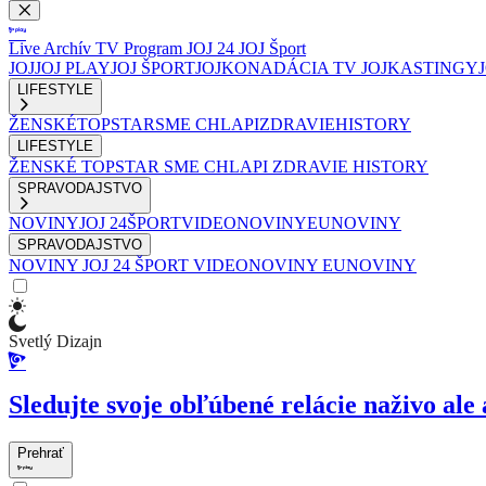
Live
Archív
TV Program
JOJ 24
JOJ Šport
JOJ
JOJ PLAY
JOJ ŠPORT
JOJKO
NADÁCIA TV JOJ
KASTINGY
LIFESTYLE
ŽENSKÉ
TOPSTAR
SME CHLAPI
ZDRAVIE
HISTORY
LIFESTYLE
ŽENSKÉ
TOPSTAR
SME CHLAPI
ZDRAVIE
HISTORY
SPRAVODAJSTVO
NOVINY
JOJ 24
ŠPORT
VIDEONOVINY
EUNOVINY
SPRAVODAJSTVO
NOVINY
JOJ 24
ŠPORT
VIDEONOVINY
EUNOVINY
Svetlý Dizajn
Sledujte svoje obľúbené relácie naživo ale 
Prehrať