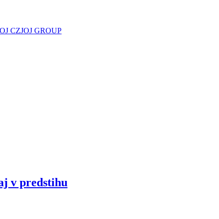
JOJ CZ
JOJ GROUP
aj v predstihu