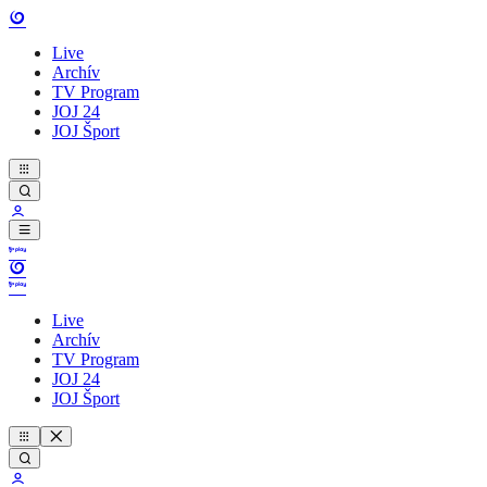
Live
Archív
TV Program
JOJ 24
JOJ Šport
Live
Archív
TV Program
JOJ 24
JOJ Šport