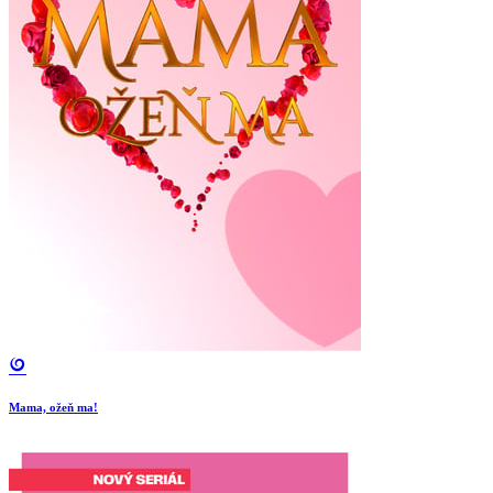
Mama, ožeň ma!