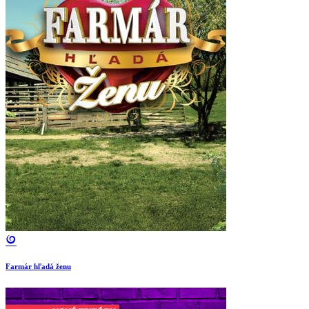
Farmár hľadá ženu