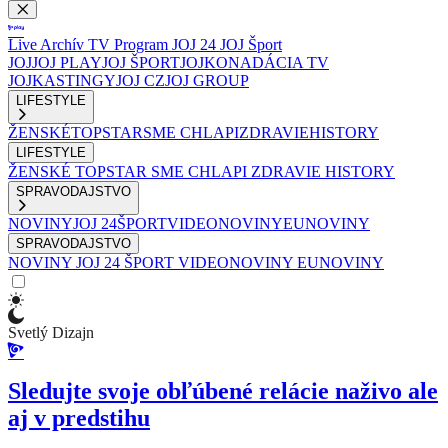
Live
Archív
TV Program
JOJ 24
JOJ Šport
JOJ
JOJ PLAY
JOJ ŠPORT
JOJKO
NADÁCIA TV
JOJ
KASTINGY
JOJ CZ
JOJ GROUP
LIFESTYLE
ŽENSKÉ
TOPSTAR
SME CHLAPI
ZDRAVIE
HISTORY
LIFESTYLE
ŽENSKÉ
TOPSTAR
SME CHLAPI
ZDRAVIE
HISTORY
SPRAVODAJSTVO
NOVINY
JOJ 24
ŠPORT
VIDEONOVINY
EUNOVINY
SPRAVODAJSTVO
NOVINY
JOJ 24
ŠPORT
VIDEONOVINY
EUNOVINY
Svetlý Dizajn
Sledujte svoje obľúbené relácie naživo ale
aj v predstihu