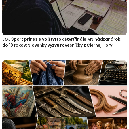
JOJ Šport prinesie vo štvrtok štvrťfinále MS hádzanárok
do 18 rokov: Slovenky vyzvú rovesníčky z Čiernej Hory