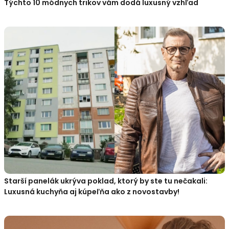
Týchto 10 módnych trikov vám dodá luxusný vzhľad
Starší panelák ukrýva poklad, ktorý by ste tu nečakali:
Luxusná kuchyňa aj kúpeľňa ako z novostavby!