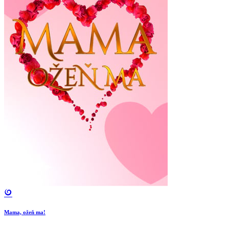
Mama, ožeň ma!