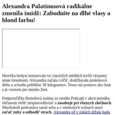
Alexandra Palatínusová radikálne
zmenila imidž: Zabudnite na dlhé vlasy a
blond farbu!
Herečka kedysi rezonovala vo viacerých médiách kvôli výraznej
strate hmotnosti. Alexandra začala cvičiť, dodržiavala proteínovú
diétu a schudla približne 30 kilogramov. Teraz má postavu ako lusk
a je vzorom pre mnoho žien.
Podporučíčka Bartošová známa zo seriálu Policajti v akcii pomáha
občanom riešiť nespravodlivosť a
zasahuje pri rôznych zločinoch
.
Mnohokrát prekonáva samú seba a v niektorých scénach musí
zaťať zuby a odhodiť strach
.
Alexandra už v rukách držala hada