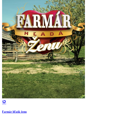
Farmár hľadá ženu