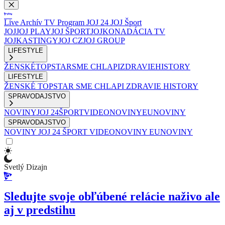
Live
Archív
TV Program
JOJ 24
JOJ Šport
JOJ
JOJ PLAY
JOJ ŠPORT
JOJKO
NADÁCIA TV
JOJ
KASTINGY
JOJ CZ
JOJ GROUP
LIFESTYLE
ŽENSKÉ
TOPSTAR
SME CHLAPI
ZDRAVIE
HISTORY
LIFESTYLE
ŽENSKÉ
TOPSTAR
SME CHLAPI
ZDRAVIE
HISTORY
SPRAVODAJSTVO
NOVINY
JOJ 24
ŠPORT
VIDEONOVINY
EUNOVINY
SPRAVODAJSTVO
NOVINY
JOJ 24
ŠPORT
VIDEONOVINY
EUNOVINY
Svetlý Dizajn
Sledujte svoje obľúbené relácie naživo ale
aj v predstihu