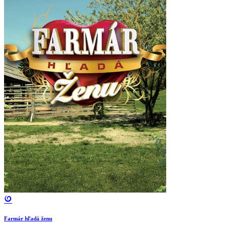
Farmár hľadá ženu