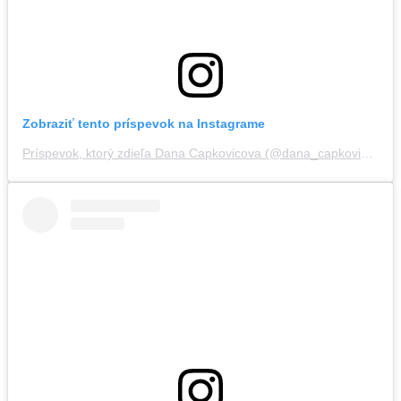
Zobraziť tento príspevok na Instagrame
Príspevok, ktorý zdieľa Dana Capkovicova (@dana_capkovicova)