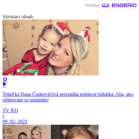
Súvisiaci obsah
Tehuľka Dana Čapkovičová prezradila pohlavie bábätka: Aha, ako
rafinovane to oznámila!
TV JOJ
•
09. 02. 2022