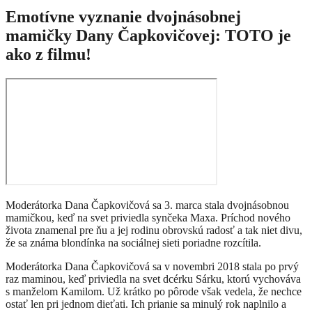
Emotívne vyznanie dvojnásobnej
mamičky Dany Čapkovičovej: TOTO je
ako z filmu!
Moderátorka Dana Čapkovičová sa 3. marca stala dvojnásobnou
mamičkou, keď na svet priviedla synčeka Maxa. Príchod nového
života znamenal pre ňu a jej rodinu obrovskú radosť a tak niet divu,
že sa známa blondínka na sociálnej sieti poriadne rozcítila.
Moderátorka Dana Čapkovičová sa v novembri 2018 stala po prvý
raz maminou, keď priviedla na svet dcérku Sárku, ktorú vychováva
s manželom Kamilom. Už krátko po pôrode však vedela, že nechce
ostať len pri jednom dieťati. Ich prianie sa minulý rok naplnilo a