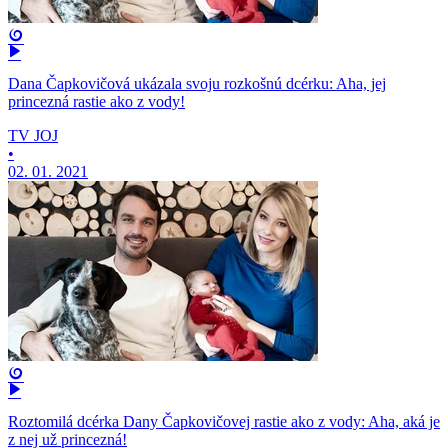
Dana Čapkovičová ukázala svoju rozkošnú dcérku: Aha, jej
princezná rastie ako z vody!
TV JOJ
•
02. 01. 2021
Roztomilá dcérka Dany Čapkovičovej rastie ako z vody: Aha, aká je
z nej už princezná!