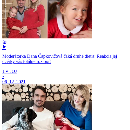
Moderátorka Dana Čapkovičová čaká druhé dieťa: Reakcia jej
dcérky vás totálne roztopí!
TV JOJ
•
06. 12. 2021