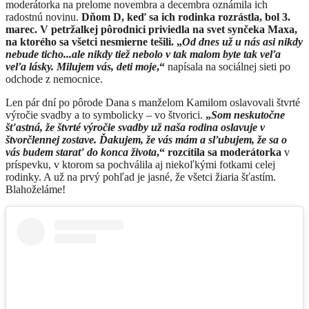
moderátorka na prelome novembra a decembra oznámila ich
radostnú novinu.
Dňom D, keď sa ich rodinka rozrástla, bol 3.
marec. V petržalkej pôrodnici priviedla na svet synčeka Maxa,
na ktorého sa všetci nesmierne tešili. „
Od dnes už u nás asi nikdy
nebude ticho...ale nikdy tiež nebolo v tak malom byte tak veľa
veľa lásky. Milujem vás, deti moje
,“
napísala na sociálnej sieti po
odchode z nemocnice.
Len pár dní po pôrode Dana s manželom Kamilom oslavovali štvrté
výročie svadby a to symbolicky – vo štvorici.
„
Som neskutočne
šťastná, že štvrté výročie svadby už naša rodina oslavuje v
štvorčlennej zostave. Ďakujem, že vás mám a sľubujem, že sa o
vás budem starať do konca života
,“ rozcítila sa moderátorka
v
príspevku, v ktorom sa pochválila aj niekoľkými fotkami celej
rodinky. A už na prvý pohľad je jasné, že všetci žiaria šťastím.
Blahoželáme!