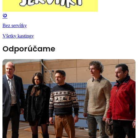
Bez servítky
Všetky kastingy
Odporúčame