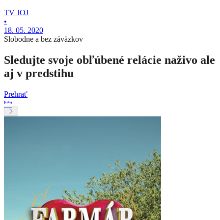
TV JOJ
•
18. 05. 2020
Slobodne a bez záväzkov
Sledujte svoje obľúbené relácie naživo ale
aj v predstihu
Prehrať