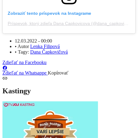
Zobraziť tento príspevok na Instagrame
Príspevok, ktorý zdieľa Dana Capkovicova (@dana_capkovicova)
12.03.2022 - 00:00
•
Autor
Lenka Filipová
•
Tagy:
Dana Čapkovičová
Zdieľať na Facebooku
Zdieľať na Whatsappe
Kopírovať
Kastingy