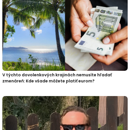
V týchto dovolenkových krajinách nemusíte hľadať
zmenáreň: Kde všade môžete platiť eurom?