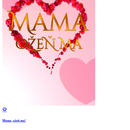
Mama, ožeň ma!