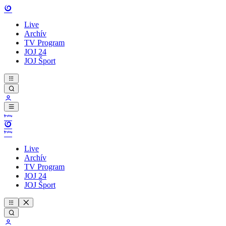
Live
Archív
TV Program
JOJ 24
JOJ Šport
Live
Archív
TV Program
JOJ 24
JOJ Šport