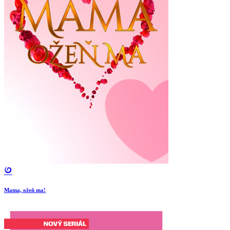
Mama, ožeň ma!