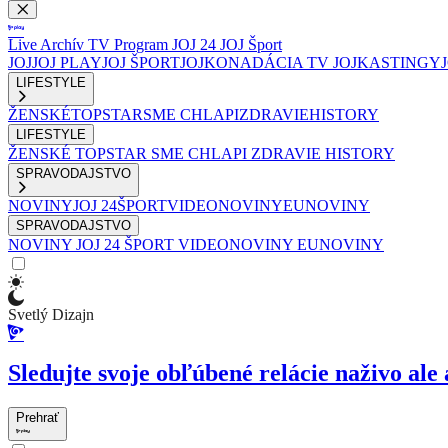
Live
Archív
TV Program
JOJ 24
JOJ Šport
JOJ
JOJ PLAY
JOJ ŠPORT
JOJKO
NADÁCIA TV JOJ
KASTINGY
LIFESTYLE
ŽENSKÉ
TOPSTAR
SME CHLAPI
ZDRAVIE
HISTORY
LIFESTYLE
ŽENSKÉ
TOPSTAR
SME CHLAPI
ZDRAVIE
HISTORY
SPRAVODAJSTVO
NOVINY
JOJ 24
ŠPORT
VIDEONOVINY
EUNOVINY
SPRAVODAJSTVO
NOVINY
JOJ 24
ŠPORT
VIDEONOVINY
EUNOVINY
Svetlý Dizajn
Sledujte svoje obľúbené relácie naživo ale 
Prehrať