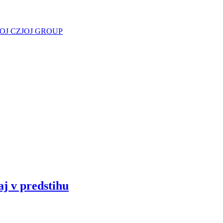
JOJ CZ
JOJ GROUP
aj v predstihu