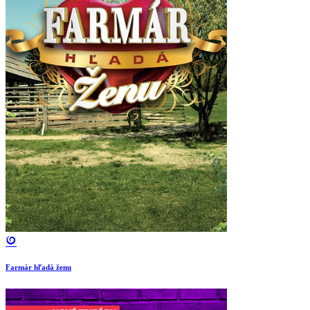
Farmár hľadá ženu