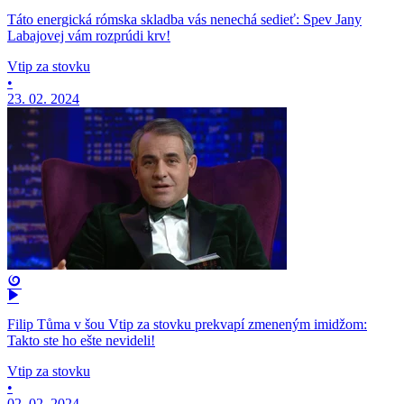
Táto energická rómska skladba vás nenechá sedieť: Spev Jany
Labajovej vám rozprúdi krv!
Vtip za stovku
•
23. 02. 2024
Filip Tůma v šou Vtip za stovku prekvapí zmeneným imidžom:
Takto ste ho ešte nevideli!
Vtip za stovku
•
02. 02. 2024