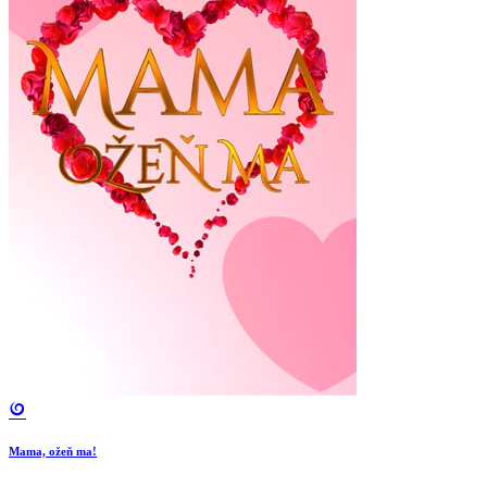
Mama, ožeň ma!