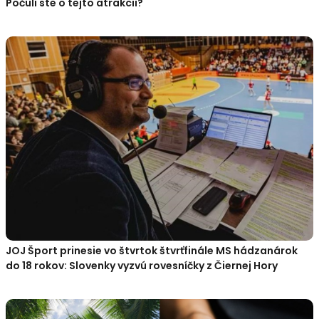
Počuli ste o tejto atrakcii?
JOJ Šport prinesie vo štvrtok štvrťfinále MS hádzanárok
do 18 rokov: Slovenky vyzvú rovesníčky z Čiernej Hory