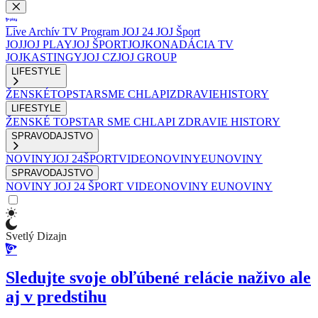
Live
Archív
TV Program
JOJ 24
JOJ Šport
JOJ
JOJ PLAY
JOJ ŠPORT
JOJKO
NADÁCIA TV
JOJ
KASTINGY
JOJ CZ
JOJ GROUP
LIFESTYLE
ŽENSKÉ
TOPSTAR
SME CHLAPI
ZDRAVIE
HISTORY
LIFESTYLE
ŽENSKÉ
TOPSTAR
SME CHLAPI
ZDRAVIE
HISTORY
SPRAVODAJSTVO
NOVINY
JOJ 24
ŠPORT
VIDEONOVINY
EUNOVINY
SPRAVODAJSTVO
NOVINY
JOJ 24
ŠPORT
VIDEONOVINY
EUNOVINY
Svetlý Dizajn
Sledujte svoje obľúbené relácie naživo ale
aj v predstihu