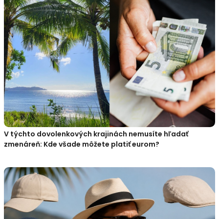
V týchto dovolenkových krajinách nemusíte hľadať
zmenáreň: Kde všade môžete platiť eurom?