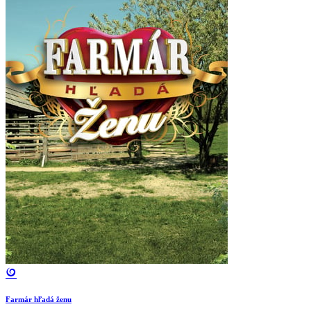
Farmár hľadá ženu