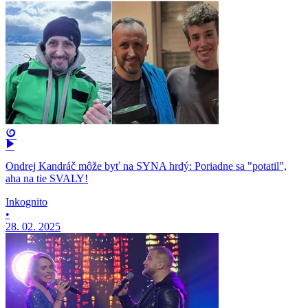
Ondrej Kandráč môže byť na SYNA hrdý: Poriadne sa "potatil",
aha na tie SVALY!
Inkognito
•
28. 02. 2025