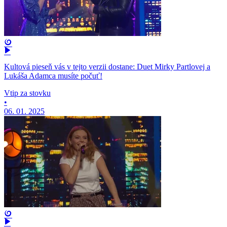
Kultová pieseň vás v tejto verzii dostane: Duet Mirky Partlovej a
Lukáša Adamca musíte počuť!
Vtip za stovku
•
06. 01. 2025