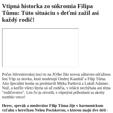
Vtipná historka zo súkromia Filipa
Tůmu: Túto situáciu s deťmi zažil asi
každý rodič!
Počas Silvestrovskej noci to na JOJke žilo novou zábavno-súťažnou
šou Vtip za stovku, ktoú moderujú Ondrej Kandráč a Filip Tůma.
Ako špeciálni hostia sa predstavili Mirka Partlová a Lukáš Adamec.
Nuž, a keďže všetci štyria sú už rodičia, v relácii nechýbala ani téma
"rodičovstvo". Len čo ju otvorili, s vtipnými príhodami sa akoby
roztrhlo vrece!
Herec, spevák a moderátor Filip Tůma žije v harmonickom
vzťahu s herečkou Nelou Pociskovou, s ktorou majú dve deti -