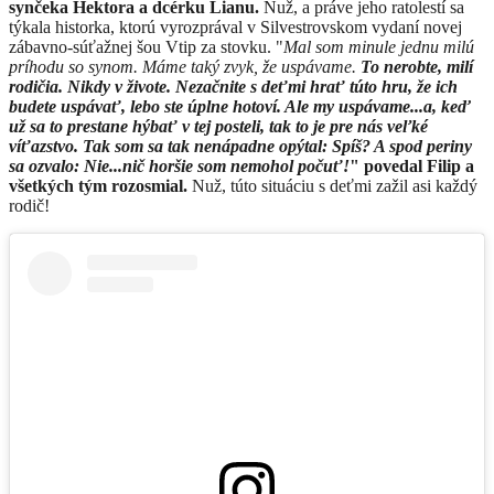
synčeka Hektora a dcérku Lianu.
Nuž, a práve jeho ratolestí sa
týkala historka, ktorú vyrozprával v Silvestrovskom vydaní novej
zábavno-súťažnej šou Vtip za stovku. "
Mal som minule jednu milú
príhodu so synom. Máme taký zvyk, že uspávame.
To nerobte, milí
rodičia. Nikdy v živote. Nezačnite s deťmi hrať túto hru, že ich
budete uspávať, lebo ste úplne hotoví. Ale my uspávame...a, keď
už sa to prestane hýbať v tej posteli, tak to je pre nás veľké
víťazstvo. Tak som sa tak nenápadne opýtal: Spíš? A spod periny
sa ozvalo: Nie...nič horšie som nemohol počuť!
" povedal Filip a
všetkých tým rozosmial.
Nuž, túto situáciu s deťmi zažil asi každý
rodič!