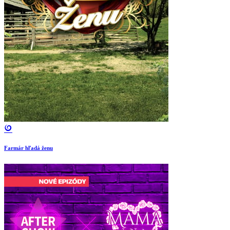
Farmár hľadá ženu