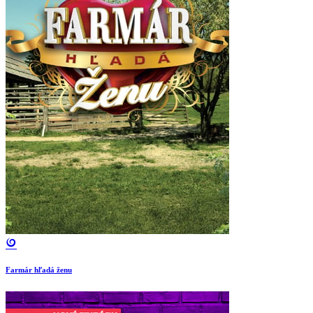
Farmár hľadá ženu