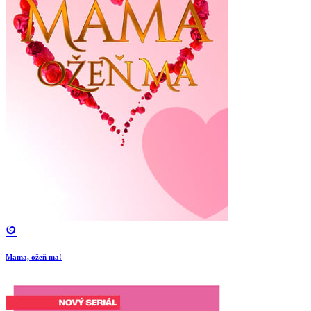
Mama, ožeň ma!