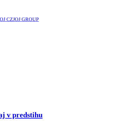
JOJ CZ
JOJ GROUP
aj v predstihu