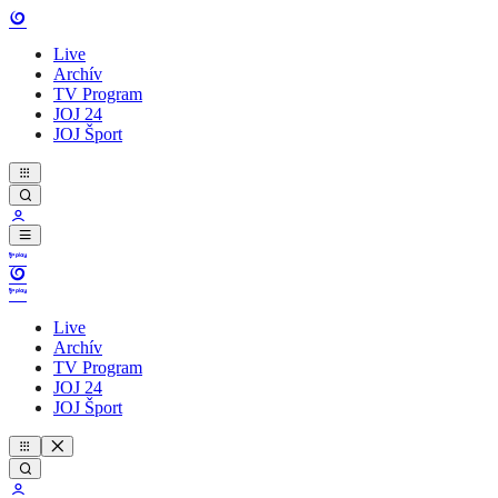
Live
Archív
TV Program
JOJ 24
JOJ Šport
Live
Archív
TV Program
JOJ 24
JOJ Šport