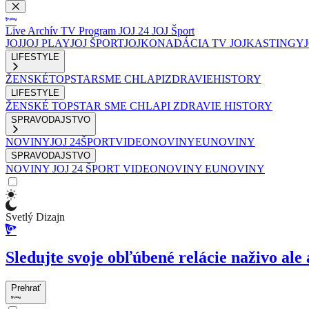
Live
Archív
TV Program
JOJ 24
JOJ Šport
JOJ
JOJ PLAY
JOJ ŠPORT
JOJKO
NADÁCIA TV JOJ
KASTINGY
LIFESTYLE
ŽENSKÉ
TOPSTAR
SME CHLAPI
ZDRAVIE
HISTORY
LIFESTYLE
ŽENSKÉ
TOPSTAR
SME CHLAPI
ZDRAVIE
HISTORY
SPRAVODAJSTVO
NOVINY
JOJ 24
ŠPORT
VIDEONOVINY
EUNOVINY
SPRAVODAJSTVO
NOVINY
JOJ 24
ŠPORT
VIDEONOVINY
EUNOVINY
Svetlý Dizajn
Sledujte svoje obľúbené relácie naživo ale 
Prehrať