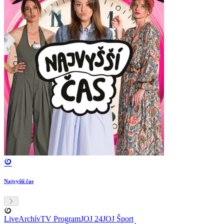
Najvyšší čas
Live
Archív
TV Program
JOJ 24
JOJ Šport