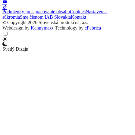
Podmienky pre spracovanie obsahu
Cookies
Nastavenia
súkromia
Sme členom IAB Slovakia
Kontakt
© Copyright 2026 Slovenská produkčná, a.s.
Webdesign by
Kennymax
•
Technology by
eFabrica
Svetlý Dizajn