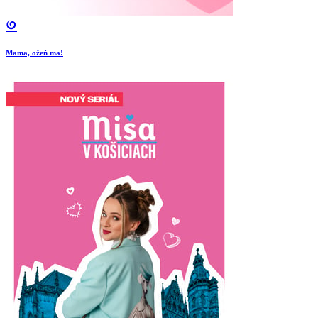
Mama, ožeň ma!