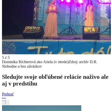
5
z
5
Dominika Richterová ako Ariela (v strede)
Zdroj: archív D.R.
Slobodne a bez záväzkov
Sledujte svoje obľúbené relácie naživo ale
aj v predstihu
Prehrať