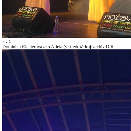
2
z
5
Dominika Richterová ako Ariela (v strede)
Zdroj: archív D.R.