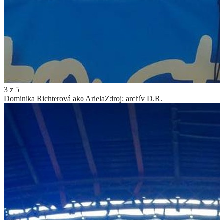
3
z
5
Dominika Richterová ako Ariela
Zdroj: archív D.R.