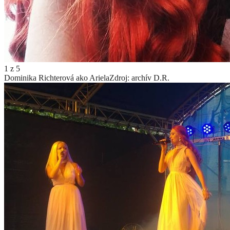
1
z
5
Dominika Richterová ako Ariela
Zdroj: archív D.R.