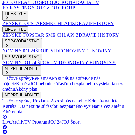
JOJ
JOJ PLAY
JOJ ŠPORT
JOJKO
NADÁCIA TV
JOJ
KASTINGY
JOJ CZ
JOJ GROUP
LIFESTYLE
ŽENSKÉ
TOPSTAR
SME CHLAPI
ZDRAVIE
HISTORY
LIFESTYLE
ŽENSKÉ
TOPSTAR
SME CHLAPI
ZDRAVIE
HISTORY
SPRAVODAJSTVO
NOVINY
JOJ 24
ŠPORT
VIDEONOVINY
EUNOVINY
SPRAVODAJSTVO
NOVINY
JOJ 24
ŠPORT
VIDEONOVINY
EUNOVINY
NEPREHLIADNITE
Tlačové správy
Reklama
Ako si nás naladíte
Kde nás
nájdete
Kariéra
JOJ nebude súčasťou bezplatného vysielania cez
anténu
Akčný plán
NEPREHLIADNITE
Tlačové správy
Reklama
Ako si nás naladíte
Kde nás nájdete
Kariéra
JOJ nebude súčasťou bezplatného vysielania cez anténu
Akčný plán
Live
Archív
TV Program
JOJ 24
JOJ Šport