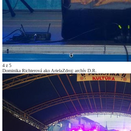
4
z
5
Dominika Richterová ako Ariela
Zdroj: archív D.R.