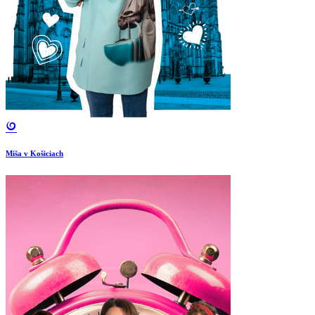
Miša v Košiciach