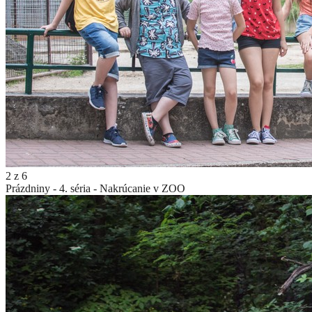
2
z
6
Prázdniny - 4. séria - Nakrúcanie v ZOO