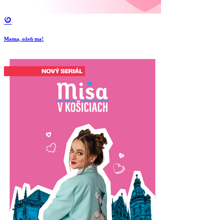
Mama, ožeň ma!