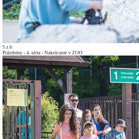
5
z
6
Prázdniny - 4. séria - Nakrúcanie v ZOO