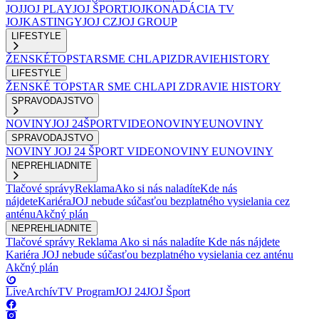
JOJ
JOJ PLAY
JOJ ŠPORT
JOJKO
NADÁCIA TV
JOJ
KASTINGY
JOJ CZ
JOJ GROUP
LIFESTYLE
ŽENSKÉ
TOPSTAR
SME CHLAPI
ZDRAVIE
HISTORY
LIFESTYLE
ŽENSKÉ
TOPSTAR
SME CHLAPI
ZDRAVIE
HISTORY
SPRAVODAJSTVO
NOVINY
JOJ 24
ŠPORT
VIDEONOVINY
EUNOVINY
SPRAVODAJSTVO
NOVINY
JOJ 24
ŠPORT
VIDEONOVINY
EUNOVINY
NEPREHLIADNITE
Tlačové správy
Reklama
Ako si nás naladíte
Kde nás
nájdete
Kariéra
JOJ nebude súčasťou bezplatného vysielania cez
anténu
Akčný plán
NEPREHLIADNITE
Tlačové správy
Reklama
Ako si nás naladíte
Kde nás nájdete
Kariéra
JOJ nebude súčasťou bezplatného vysielania cez anténu
Akčný plán
Live
Archív
TV Program
JOJ 24
JOJ Šport