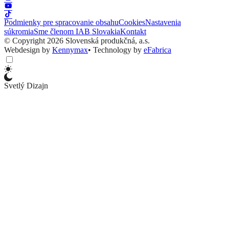
Podmienky pre spracovanie obsahu
Cookies
Nastavenia
súkromia
Sme členom IAB Slovakia
Kontakt
© Copyright 2026 Slovenská produkčná, a.s.
Webdesign by
Kennymax
•
Technology by
eFabrica
Svetlý Dizajn