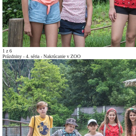
1
z
6
Prázdniny - 4. séria - Nakrúcanie v ZOO