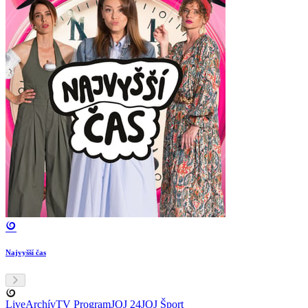
Najvyšší čas
Live
Archív
TV Program
JOJ 24
JOJ Šport