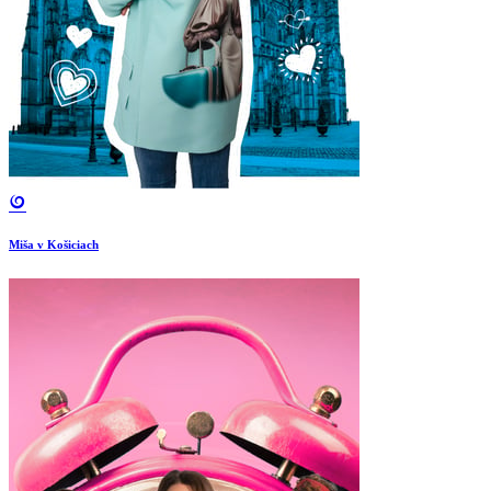
Miša v Košiciach