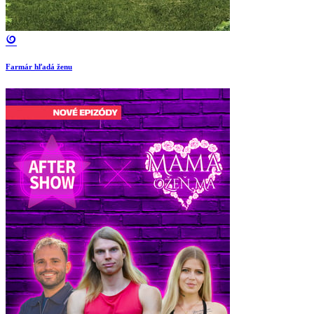
Farmár hľadá ženu