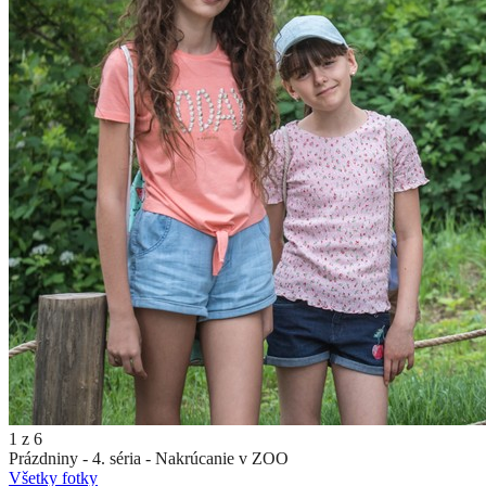
1
z
6
Prázdniny - 4. séria - Nakrúcanie v ZOO
Všetky fotky