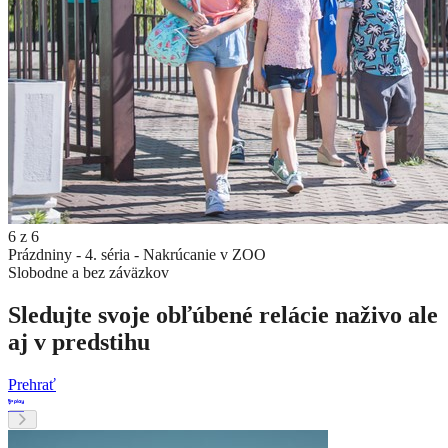
6
z
6
Prázdniny - 4. séria - Nakrúcanie v ZOO
Slobodne a bez záväzkov
Sledujte svoje obľúbené relácie naživo ale
aj v predstihu
Prehrať