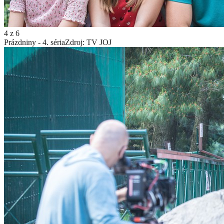
4
z
6
Prázdniny - 4. séria
Zdroj: TV JOJ