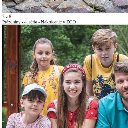
3
z
6
Prázdniny - 4. séria - Nakrúcanie v ZOO