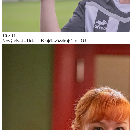
10
z
11
Nový život - Helena Krajčiová
Zdroj: TV JOJ