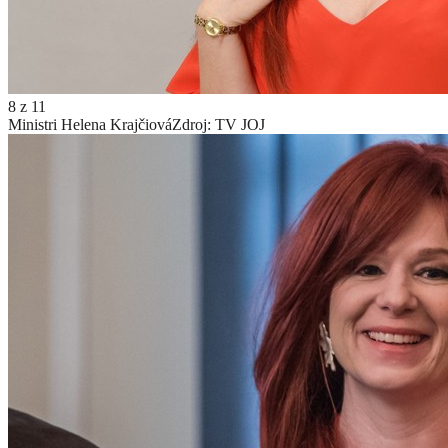
8
z
11
Ministri Helena Krajčiová
Zdroj: TV JOJ