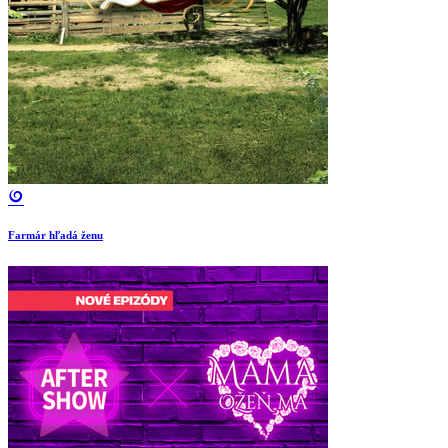
Farmár hľadá ženu