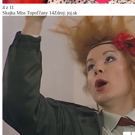
4
z
11
Skajka Miss Topoľčany 14
Zdroj: joj.sk