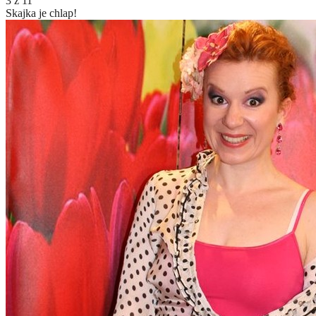
3
z
11
Skajka je chlap!