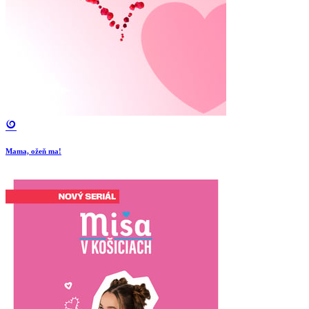
Mama, ožeň ma!