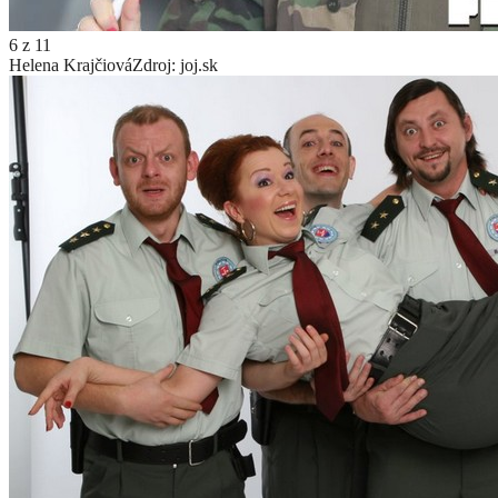
6
z
11
Helena Krajčiová
Zdroj: joj.sk