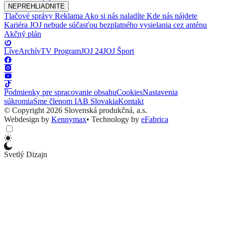
NEPREHLIADNITE
Tlačové správy
Reklama
Ako si nás naladíte
Kde nás nájdete
Kariéra
JOJ nebude súčasťou bezplatného vysielania cez anténu
Akčný plán
Live
Archív
TV Program
JOJ 24
JOJ Šport
Podmienky pre spracovanie obsahu
Cookies
Nastavenia
súkromia
Sme členom IAB Slovakia
Kontakt
© Copyright 2026 Slovenská produkčná, a.s.
Webdesign by
Kennymax
•
Technology by
eFabrica
Svetlý Dizajn