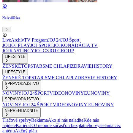
Najvyšší čas
Live
Archív
TV Program
JOJ 24
JOJ Šport
JOJ
JOJ PLAY
JOJ ŠPORT
JOJKO
NADÁCIA TV
JOJ
KASTINGY
JOJ CZ
JOJ GROUP
LIFESTYLE
ŽENSKÉ
TOPSTAR
SME CHLAPI
ZDRAVIE
HISTORY
LIFESTYLE
ŽENSKÉ
TOPSTAR
SME CHLAPI
ZDRAVIE
HISTORY
SPRAVODAJSTVO
NOVINY
JOJ 24
ŠPORT
VIDEONOVINY
EUNOVINY
SPRAVODAJSTVO
NOVINY
JOJ 24
ŠPORT
VIDEONOVINY
EUNOVINY
NEPREHLIADNITE
Tlačové správy
Reklama
Ako si nás naladíte
Kde nás
nájdete
Kariéra
JOJ nebude súčasťou bezplatného vysielania cez
anténu
Akčný plán