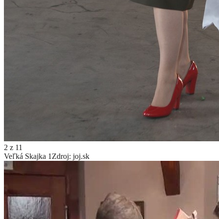
2
z
11
Veľká Skajka 1
Zdroj: joj.sk