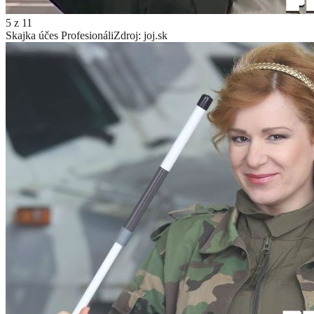
5
z
11
Skajka účes Profesionáli
Zdroj: joj.sk