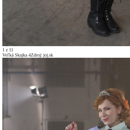
1
z
11
Veľká Skajka 4
Zdroj: joj.sk