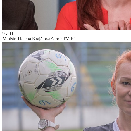
9
z
11
Ministri Helena Krajčiová
Zdroj: TV JOJ