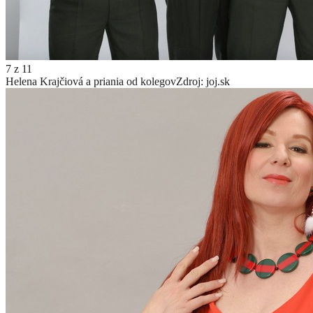
7
z
11
Helena Krajčiová a priania od kolegov
Zdroj: joj.sk