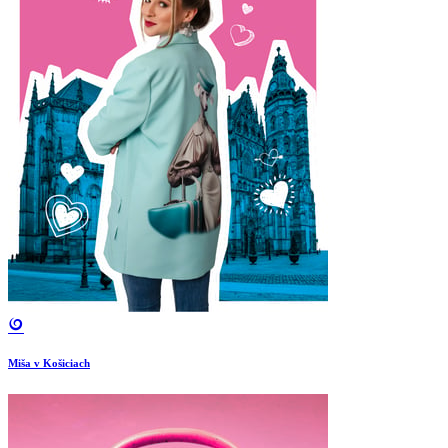
Miša v Košiciach