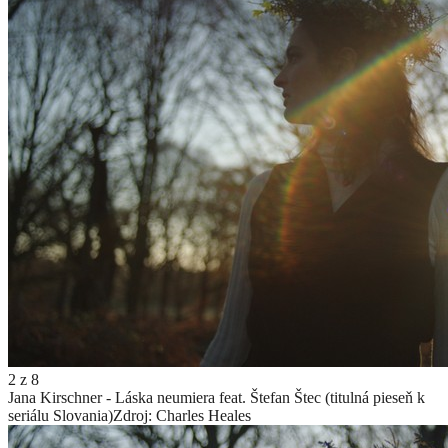
2
z
8
Jana Kirschner - Láska neumiera feat. Štefan Štec (titulná pieseň k
seriálu Slovania)
Zdroj: Charles Heales