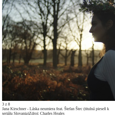
3
z
8
Jana Kirschner - Láska neumiera feat. Štefan Štec (titulná pieseň k
seriálu Slovania)
Zdroj: Charles Heales