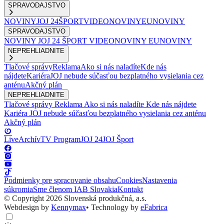
SPRAVODAJSTVO
NOVINY
JOJ 24
ŠPORT
VIDEONOVINY
EUNOVINY
SPRAVODAJSTVO
NOVINY
JOJ 24
ŠPORT
VIDEONOVINY
EUNOVINY
NEPREHLIADNITE
Tlačové správy
Reklama
Ako si nás naladíte
Kde nás
nájdete
Kariéra
JOJ nebude súčasťou bezplatného vysielania cez
anténu
Akčný plán
NEPREHLIADNITE
Tlačové správy
Reklama
Ako si nás naladíte
Kde nás nájdete
Kariéra
JOJ nebude súčasťou bezplatného vysielania cez anténu
Akčný plán
Live
Archív
TV Program
JOJ 24
JOJ Šport
Podmienky pre spracovanie obsahu
Cookies
Nastavenia
súkromia
Sme členom IAB Slovakia
Kontakt
© Copyright 2026 Slovenská produkčná, a.s.
Webdesign by
Kennymax
•
Technology by
eFabrica