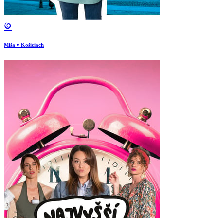
Miša v Košiciach