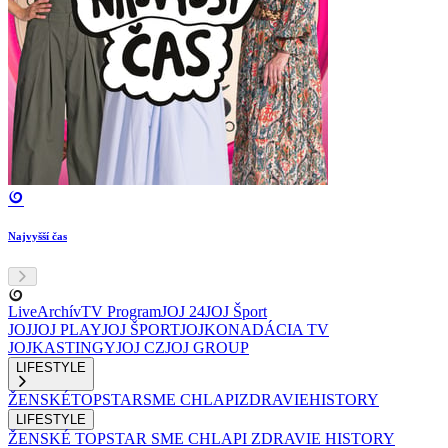
Najvyšší čas
Live
Archív
TV Program
JOJ 24
JOJ Šport
JOJ
JOJ PLAY
JOJ ŠPORT
JOJKO
NADÁCIA TV
JOJ
KASTINGY
JOJ CZ
JOJ GROUP
LIFESTYLE
ŽENSKÉ
TOPSTAR
SME CHLAPI
ZDRAVIE
HISTORY
LIFESTYLE
ŽENSKÉ
TOPSTAR
SME CHLAPI
ZDRAVIE
HISTORY