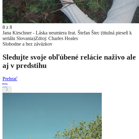
8
z
8
Jana Kirschner - Láska neumiera feat. Štefan Štec (titulná pieseň k
seriálu Slovania)
Zdroj: Charles Heales
Slobodne a bez záväzkov
Sledujte svoje obľúbené relácie naživo ale
aj v predstihu
Prehrať