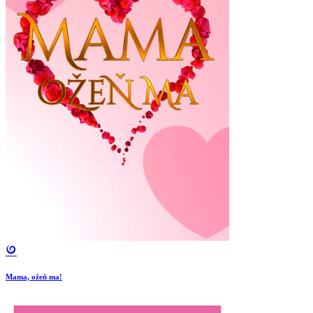
Mama, ožeň ma!