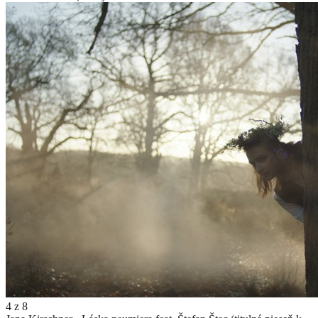
4
z
8