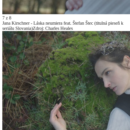
7
z
8
Jana Kirschner - Láska neumiera feat. Štefan Štec (titulná pieseň k
seriálu Slovania)
Zdroj: Charles Heales