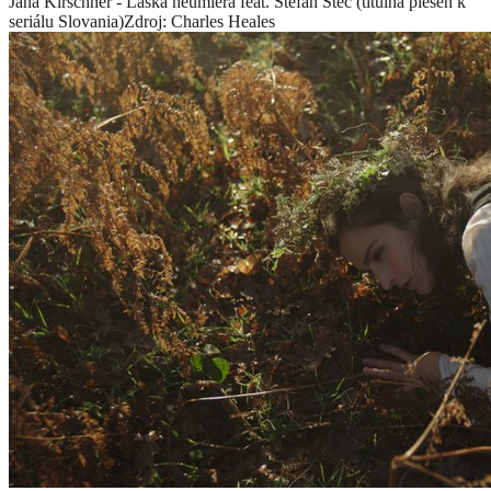
Jana Kirschner - Láska neumiera feat. Štefan Štec (titulná pieseň k
seriálu Slovania)
Zdroj: Charles Heales