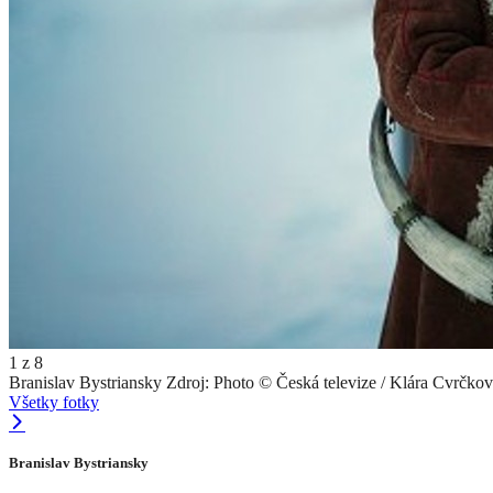
1
z
8
Branislav Bystriansky
Zdroj: Photo © Česká televize / Klára Cvrčkov
Všetky fotky
Branislav Bystriansky