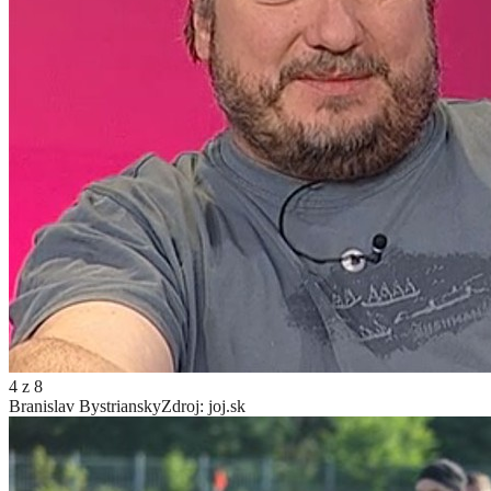
4
z
8
Branislav Bystriansky
Zdroj: joj.sk