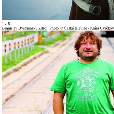
1
z
8
Branislav Bystriansky
Zdroj: Photo © Česká televize / Klára Cvrčkov