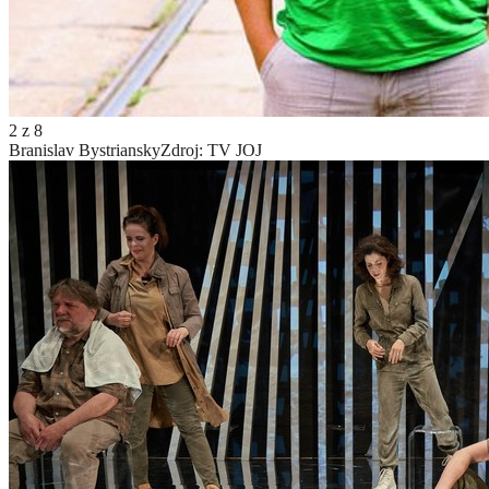
2
z
8
Branislav Bystriansky
Zdroj: TV JOJ