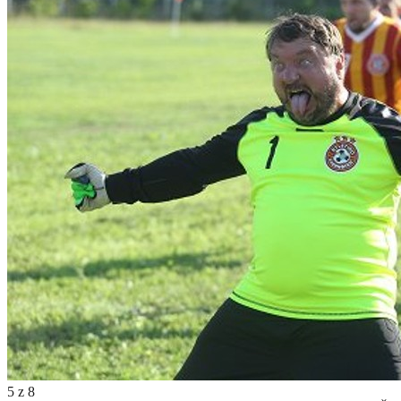
5
z
8