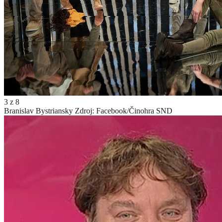
3
z
8
Branislav Bystriansky
Zdroj: Facebook/Činohra SND