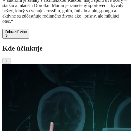
V súkromí je ženatý s architektkou Katkou, majú spolu dve dcéry –
staršiu a mladšiu Dorotku
.
Martin je zanietený športovec – bývalý
bežec, ktorý sa venuje crossfitu, golfu, futbalu a ping-pongu
a
aktívne sa zúčastňuje rodinného života ako „prísny, ale milujúci
otec.“
Zobraziť viac
Kde účinkuje