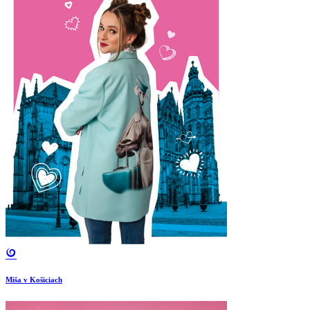
Miša v Košiciach