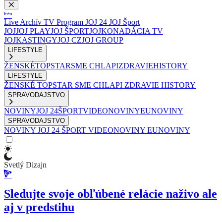
Live
Archív
TV Program
JOJ 24
JOJ Šport
JOJ
JOJ PLAY
JOJ ŠPORT
JOJKO
NADÁCIA TV
JOJ
KASTINGY
JOJ CZ
JOJ GROUP
LIFESTYLE
ŽENSKÉ
TOPSTAR
SME CHLAPI
ZDRAVIE
HISTORY
LIFESTYLE
ŽENSKÉ
TOPSTAR
SME CHLAPI
ZDRAVIE
HISTORY
SPRAVODAJSTVO
NOVINY
JOJ 24
ŠPORT
VIDEONOVINY
EUNOVINY
SPRAVODAJSTVO
NOVINY
JOJ 24
ŠPORT
VIDEONOVINY
EUNOVINY
Svetlý Dizajn
Sledujte svoje obľúbené relácie naživo ale
aj v predstihu