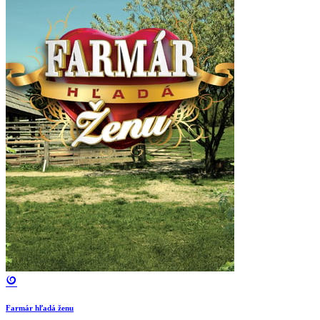
Farmár hľadá ženu