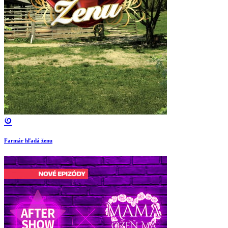
Farmár hľadá ženu