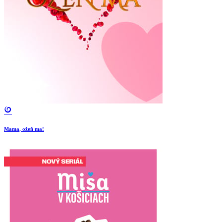
Mama, ožeň ma!