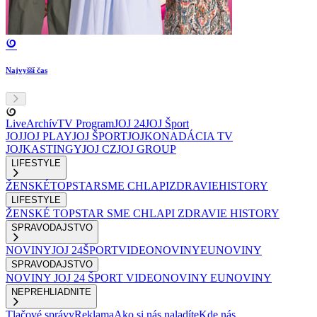
Najvyšší čas
Live
Archív
TV Program
JOJ 24
JOJ Šport
JOJ
JOJ PLAY
JOJ ŠPORT
JOJKO
NADÁCIA TV
JOJ
KASTINGY
JOJ CZ
JOJ GROUP
LIFESTYLE
ŽENSKÉ
TOPSTAR
SME CHLAPI
ZDRAVIE
HISTORY
LIFESTYLE
ŽENSKÉ
TOPSTAR
SME CHLAPI
ZDRAVIE
HISTORY
SPRAVODAJSTVO
NOVINY
JOJ 24
ŠPORT
VIDEONOVINY
EUNOVINY
SPRAVODAJSTVO
NOVINY
JOJ 24
ŠPORT
VIDEONOVINY
EUNOVINY
NEPREHLIADNITE
Tlačové správy
Reklama
Ako si nás naladíte
Kde nás