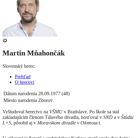
Martin Mňahončák
Slovenský herec.
Prehľad
O hercovi
Dátum narodenia
28.09.1977 (48)
Miesto narodenia
Zborov
Vyštudoval herectvo na
VŠMU
v Bratislave. Po škole sa stal
zakladajúcim členom Túlavého divadla, hosťoval v
SND
a v
Štúdiu
L+S
, pôsobil aj v
Moravskom divadle v Olomouci.