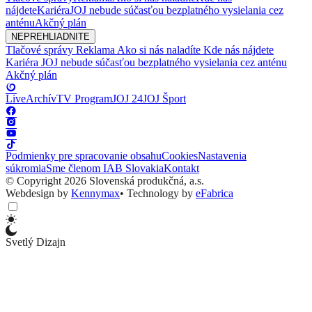
nájdete
Kariéra
JOJ nebude súčasťou bezplatného vysielania cez
anténu
Akčný plán
NEPREHLIADNITE
Tlačové správy
Reklama
Ako si nás naladíte
Kde nás nájdete
Kariéra
JOJ nebude súčasťou bezplatného vysielania cez anténu
Akčný plán
Live
Archív
TV Program
JOJ 24
JOJ Šport
Podmienky pre spracovanie obsahu
Cookies
Nastavenia
súkromia
Sme členom IAB Slovakia
Kontakt
© Copyright 2026 Slovenská produkčná, a.s.
Webdesign by
Kennymax
•
Technology by
eFabrica
Svetlý Dizajn