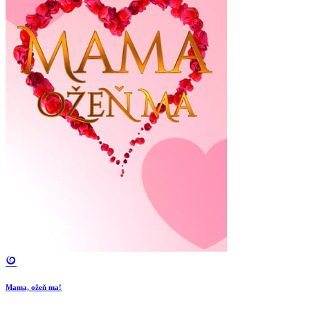
Mama, ožeň ma!