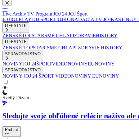
Live
Archív
TV Program
JOJ 24
JOJ Šport
JOJ
JOJ PLAY
JOJ ŠPORT
JOJKO
NADÁCIA TV JOJ
KASTINGY
LIFESTYLE
ŽENSKÉ
TOPSTAR
SME CHLAPI
ZDRAVIE
HISTORY
LIFESTYLE
ŽENSKÉ
TOPSTAR
SME CHLAPI
ZDRAVIE
HISTORY
SPRAVODAJSTVO
NOVINY
JOJ 24
ŠPORT
VIDEONOVINY
EUNOVINY
SPRAVODAJSTVO
NOVINY
JOJ 24
ŠPORT
VIDEONOVINY
EUNOVINY
Svetlý Dizajn
Sledujte svoje obľúbené relácie naživo ale 
Prehrať