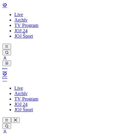
Live
Archív
TV Program
JOJ 24
JOJ Šport
Live
Archív
TV Program
JOJ 24
JOJ Šport