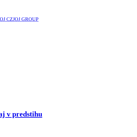
JOJ CZ
JOJ GROUP
aj v predstihu