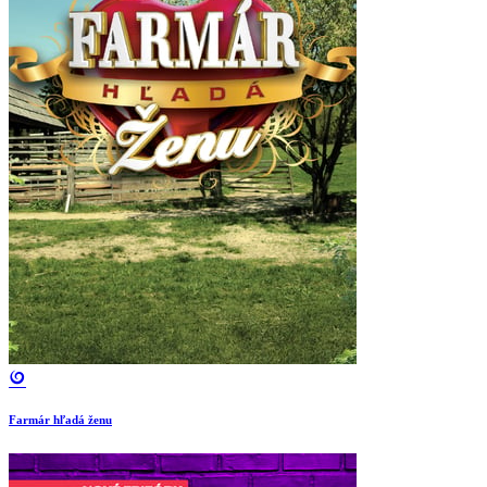
Farmár hľadá ženu