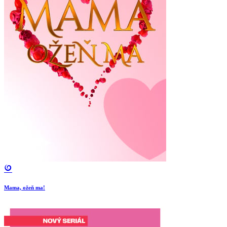
Mama, ožeň ma!